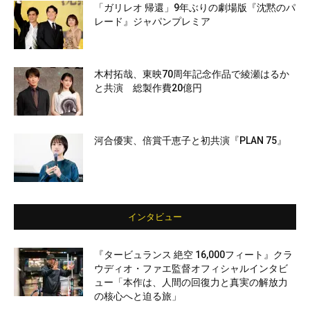
「ガリレオ 帰還」9年ぶりの劇場版『沈黙のパ
レード』ジャパンプレミア
木村拓哉、東映70周年記念作品で綾瀬はるか
と共演 総製作費20億円
河合優実、倍賞千恵子と初共演『PLAN 75』
インタビュー
『タービュランス 絶空 16,000フィート』クラ
ウディオ・ファエ監督オフィシャルインタビ
ュー「本作は、人間の回復力と真実の解放力
の核心へと迫る旅」