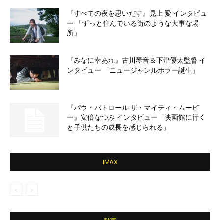
『すべての夜を思いだす』見上 愛 インタビュ
ー 「ずっと住んでいる街のような大事な場
所」
『みなに幸あれ』古川琴音＆下津優太監督 イ
ンタビュー 「ニュージャンルホラー誕生」
『パウ・パトロール ザ・マイティ・ムービ
ー』安倍なつみ インタビュー「映画館に行く
と子供たちの成長を感じられる」
IMAX