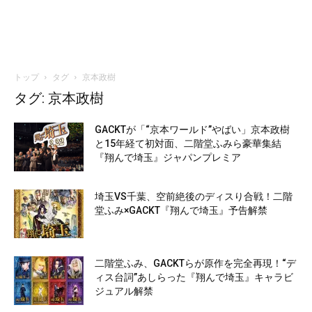
トップ
タグ
京本政樹
タグ: 京本政樹
GACKTが「“京本ワールド”やばい」京本政樹
と15年経て初対面、二階堂ふみら豪華集結
『翔んで埼玉』ジャパンプレミア
埼玉VS千葉、空前絶後のディスり合戦！二階
堂ふみ×GACKT『翔んで埼玉』予告解禁
二階堂ふみ、GACKTらが原作を完全再現！“デ
ィス台詞”あしらった『翔んで埼玉』キャラビ
ジュアル解禁