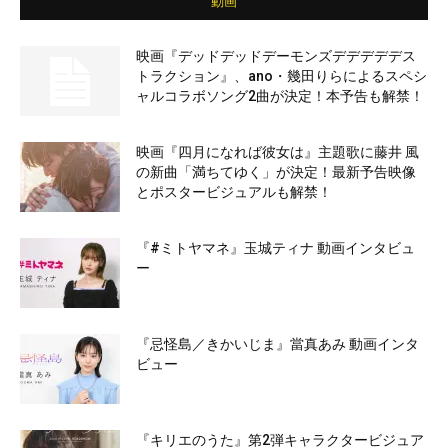
動画
映画『デッドデッドデーモンズデデデデデス
トラクション』、ano・幾田りらによるスペシ
ャルコラボソング2曲が決定！本予告も解禁！
映画『四月になれば彼女は』主題歌に藤井 風
の新曲「満ちてゆく」が決定！最新予告映像
とポスタービジュアルも解禁！
『#ミトヤマネ』玉城ティナ 動画インタビュ
ー
『忌怪島／きかいじま』當真あみ 動画インタ
ビュー
『キリエのうた』第2弾キャラクタービジュア