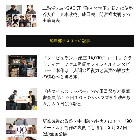
二階堂ふみ×GACKT『翔んで埼玉』新たに伊勢
谷友介、京本政樹、成田凌、間宮祥太朗らの
出演発表
編集部オススメの記事
『タービュランス 絶空 16,000フィート』クラ
ウディオ・ファエ監督オフィシャルインタビ
ュー「本作は、人間の回復力と真実の解放力
の核心へと迫る旅」
『侍タイムスリッパー』の安田監督など豪華
審査員 第１９回ＴＯＨＯシネマズ学生映画祭
３月３０日(月)開催
新進気鋭の監督・中川駿の魅力とは！？ 『90
メートル』制作の裏側にも迫る！3 月 27 日
(金)全国公開