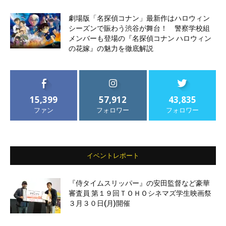
劇場版「名探偵コナン」最新作はハロウィン
シーズンで賑わう渋谷が舞台！ 警察学校組
メンバーも登場の『名探偵コナン ハロウィン
の花嫁』の魅力を徹底解説
15,399
57,912
43,835
ファン
フォロワー
フォロワー
イベントレポート
『侍タイムスリッパー』の安田監督など豪華
審査員 第１９回ＴＯＨＯシネマズ学生映画祭
３月３０日(月)開催