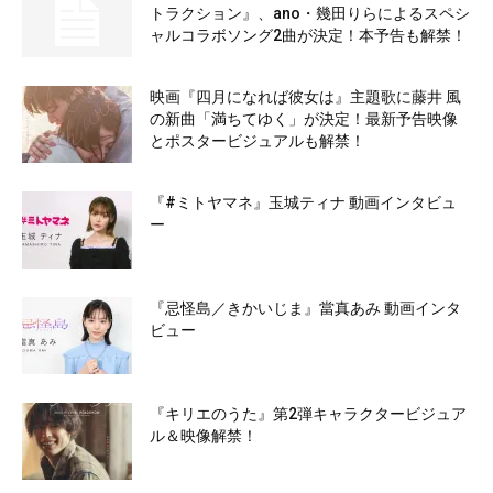
トラクション』、ano・幾田りらによるスペシ
ャルコラボソング2曲が決定！本予告も解禁！
映画『四月になれば彼女は』主題歌に藤井 風
の新曲「満ちてゆく」が決定！最新予告映像
とポスタービジュアルも解禁！
『#ミトヤマネ』玉城ティナ 動画インタビュ
ー
『忌怪島／きかいじま』當真あみ 動画インタ
ビュー
『キリエのうた』第2弾キャラクタービジュア
ル＆映像解禁！