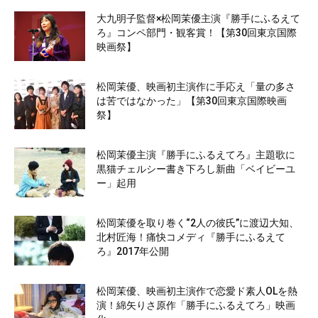
大九明子監督×松岡茉優主演『勝手にふるえて
ろ』コンペ部門・観客賞！【第30回東京国際
映画祭】
松岡茉優、映画初主演作に手応え「量の多さ
は苦ではなかった」【第30回東京国際映画
祭】
松岡茉優主演『勝手にふるえてろ』主題歌に
黒猫チェルシー書き下ろし新曲「ベイビーユ
ー」起用
松岡茉優を取り巻く“2人の彼氏”に渡辺大知、
北村匠海！痛快コメディ『勝手にふるえて
ろ』2017年公開
松岡茉優、映画初主演作で恋愛ド素人OLを熱
演！綿矢りさ原作「勝手にふるえてろ」映画