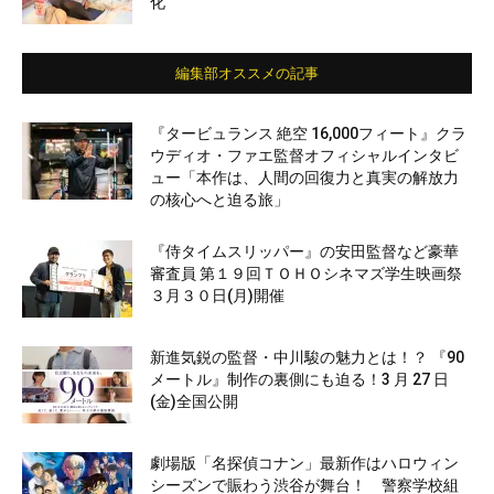
化
編集部オススメの記事
『タービュランス 絶空 16,000フィート』クラ
ウディオ・ファエ監督オフィシャルインタビ
ュー「本作は、人間の回復力と真実の解放力
の核心へと迫る旅」
『侍タイムスリッパー』の安田監督など豪華
審査員 第１９回ＴＯＨＯシネマズ学生映画祭
３月３０日(月)開催
新進気鋭の監督・中川駿の魅力とは！？ 『90
メートル』制作の裏側にも迫る！3 月 27 日
(金)全国公開
劇場版「名探偵コナン」最新作はハロウィン
シーズンで賑わう渋谷が舞台！ 警察学校組