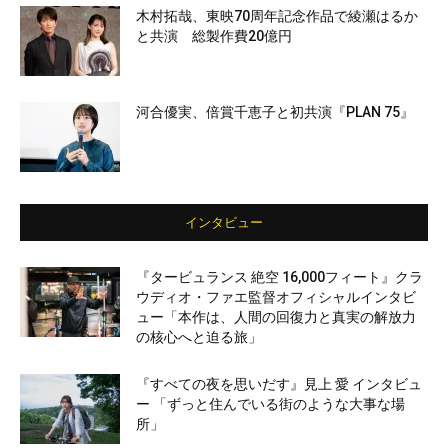
木村拓哉、東映70周年記念作品で綾瀬はるか
と共演 総製作費20億円
河合優実、倍賞千恵子と初共演『PLAN 75』
インタビュー
『タービュランス 絶空 16,000フィート』クラ
ウディオ・ファエ監督オフィシャルインタビ
ュー「本作は、人間の回復力と真実の解放力
の核心へと迫る旅」
『すべての夜を思いだす』見上 愛 インタビュ
ー 「ずっと住んでいる街のような大事な場
所」