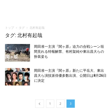
トップ
タグ
北村有起哉
タグ: 北村有起哉
岡田准一主演『関ヶ原』迫力の合戦シーン垣
間見れる特報解禁、有村架純や東出昌大らの
扮装姿も
岡田准一主演『関ヶ原』新たに平岳大、東出
昌大ら演技派俳優多数出演、公開日は8月26日
に決定
1
2
3