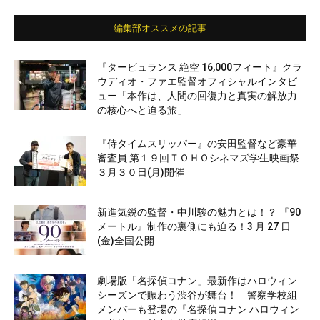
編集部オススメの記事
『タービュランス 絶空 16,000フィート』クラ
ウディオ・ファエ監督オフィシャルインタビ
ュー「本作は、人間の回復力と真実の解放力
の核心へと迫る旅」
『侍タイムスリッパー』の安田監督など豪華
審査員 第１９回ＴＯＨＯシネマズ学生映画祭
３月３０日(月)開催
新進気鋭の監督・中川駿の魅力とは！？ 『90
メートル』制作の裏側にも迫る！3 月 27 日
(金)全国公開
劇場版「名探偵コナン」最新作はハロウィン
シーズンで賑わう渋谷が舞台！ 警察学校組
メンバーも登場の『名探偵コナン ハロウィン