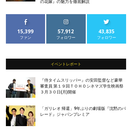
の花嫁』の魅力を徹底解説
15,399
57,912
43,835
ファン
フォロワー
フォロワー
イベントレポート
『侍タイムスリッパー』の安田監督など豪華
審査員 第１９回ＴＯＨＯシネマズ学生映画祭
３月３０日(月)開催
「ガリレオ 帰還」9年ぶりの劇場版『沈黙のパ
レード』ジャパンプレミア