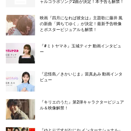
ャルコラボソング2曲が決定！本予告も解禁！
映画『四月になれば彼女は』主題歌に藤井 風
の新曲「満ちてゆく」が決定！最新予告映像
とポスタービジュアルも解禁！
『#ミトヤマネ』玉城ティナ 動画インタビュ
ー
『忌怪島／きかいじま』當真あみ 動画インタ
ビュー
『キリエのうた』第2弾キャラクタービジュア
ル＆映像解禁！
『ゆとりですがなにか インターナショナル』