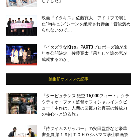
しました」
映画『イタキス』佐藤寛太、アドリブで演じ
た“胸キュン”シーンを絶賛され赤面「普段褒め
られないので…」
『イタズラなKiss』PART3プロポーズ編が来
年春公開決定、佐藤寛太「果たして誰の恋が
成就するのか」
編集部オススメの記事
『タービュランス 絶空 16,000フィート』クラ
ウディオ・ファエ監督オフィシャルインタビ
ュー「本作は、人間の回復力と真実の解放力
の核心へと迫る旅」
『侍タイムスリッパー』の安田監督など豪華
審査員 第１９回ＴＯＨＯシネマズ学生映画祭