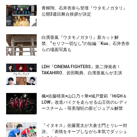
青柳翔、石井杏奈ら登壇『ウタモノガタリ』
公開3週目舞台挨拶が決定
白濱亜嵐『ウタモノガタリ』新カット解
禁、“セリフ一切なし”の短編「Kuu」石井杏奈
らの場面写真も
LDH『CINEMA FIGHTERS』第二弾発表！
TAKAHIRO、岩田剛典、白濱亜嵐らが主演
楓×佐藤晴美×山口乃々華×城戸愛莉『HiGH＆
LOW』改造バイクを走らせる山王街のレディ
ースチーム・苺美瑠狂の新ビジュアル解禁
『イタキス』佐藤寛太が大倉士門とリレー対
決、「表情をキープしながら本気でダッシュ