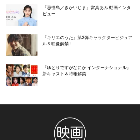
『忌怪島／きかいじま』當真あみ 動画インタ
ビュー
『キリエのうた』第2弾キャラクタービジュア
ル＆映像解禁！
『ゆとりですがなにか インターナショナル』
新キャスト＆特報解禁