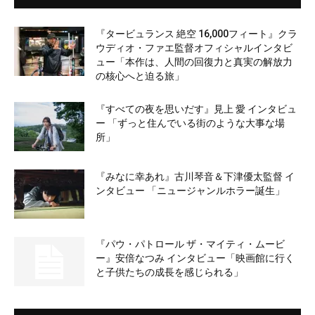
『タービュランス 絶空 16,000フィート』クラ
ウディオ・ファエ監督オフィシャルインタビ
ュー「本作は、人間の回復力と真実の解放力
の核心へと迫る旅」
『すべての夜を思いだす』見上 愛 インタビュ
ー 「ずっと住んでいる街のような大事な場
所」
『みなに幸あれ』古川琴音＆下津優太監督 イ
ンタビュー 「ニュージャンルホラー誕生」
『パウ・パトロール ザ・マイティ・ムービ
ー』安倍なつみ インタビュー「映画館に行く
と子供たちの成長を感じられる」