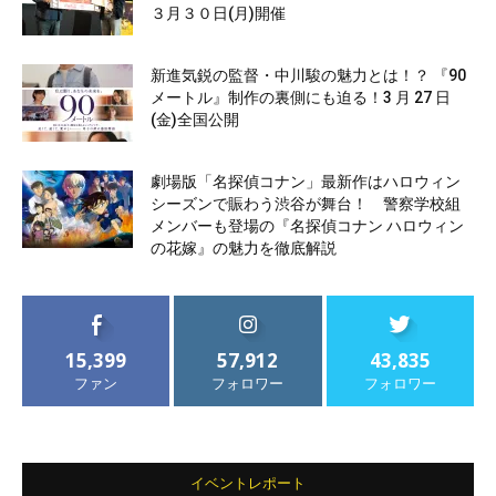
３月３０日(月)開催
新進気鋭の監督・中川駿の魅力とは！？ 『90
メートル』制作の裏側にも迫る！3 月 27 日
(金)全国公開
劇場版「名探偵コナン」最新作はハロウィン
シーズンで賑わう渋谷が舞台！ 警察学校組
メンバーも登場の『名探偵コナン ハロウィン
の花嫁』の魅力を徹底解説
15,399
57,912
43,835
ファン
フォロワー
フォロワー
イベントレポート