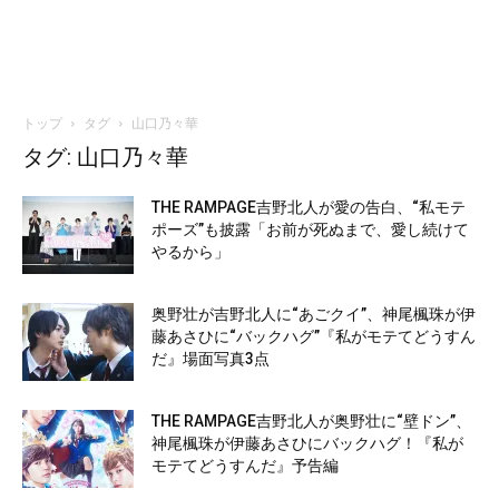
トップ
タグ
山口乃々華
タグ: 山口乃々華
THE RAMPAGE吉野北人が愛の告白、“私モテ
ポーズ”も披露「お前が死ぬまで、愛し続けて
やるから」
奥野壮が吉野北人に“あごクイ”、神尾楓珠が伊
藤あさひに“バックハグ”『私がモテてどうすん
だ』場面写真3点
THE RAMPAGE吉野北人が奥野壮に“壁ドン”、
神尾楓珠が伊藤あさひにバックハグ！『私が
モテてどうすんだ』予告編