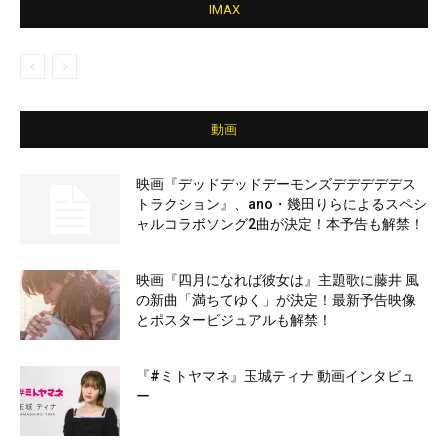
IMAX
動画
映画『デッドデッドデーモンズデデデデデス
トラクション』、ano・幾田りらによるスペシ
ャルコラボソング2曲が決定！本予告も解禁！
映画『四月になれば彼女は』主題歌に藤井 風
の新曲「満ちてゆく」が決定！最新予告映像
とポスタービジュアルも解禁！
『#ミトヤマネ』玉城ティナ 動画インタビュ
ー