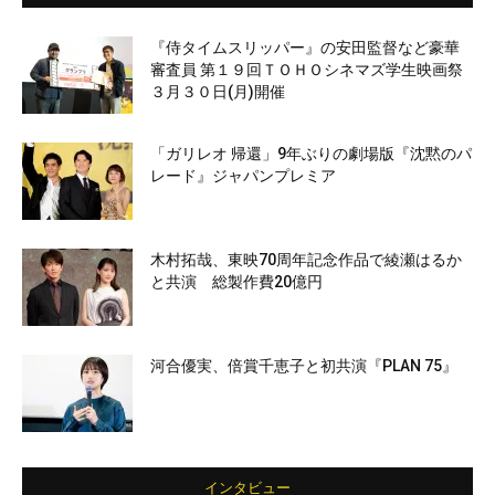
『侍タイムスリッパー』の安田監督など豪華
審査員 第１９回ＴＯＨＯシネマズ学生映画祭
３月３０日(月)開催
「ガリレオ 帰還」9年ぶりの劇場版『沈黙のパ
レード』ジャパンプレミア
木村拓哉、東映70周年記念作品で綾瀬はるか
と共演 総製作費20億円
河合優実、倍賞千恵子と初共演『PLAN 75』
インタビュー