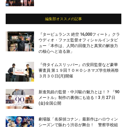
編集部オススメの記事
『タービュランス 絶空 16,000フィート』クラ
ウディオ・ファエ監督オフィシャルインタビ
ュー「本作は、人間の回復力と真実の解放力
の核心へと迫る旅」
『侍タイムスリッパー』の安田監督など豪華
審査員 第１９回ＴＯＨＯシネマズ学生映画祭
３月３０日(月)開催
新進気鋭の監督・中川駿の魅力とは！？ 『90
メートル』制作の裏側にも迫る！3 月 27 日
(金)全国公開
劇場版「名探偵コナン」最新作はハロウィン
シーズンで賑わう渋谷が舞台！ 警察学校組