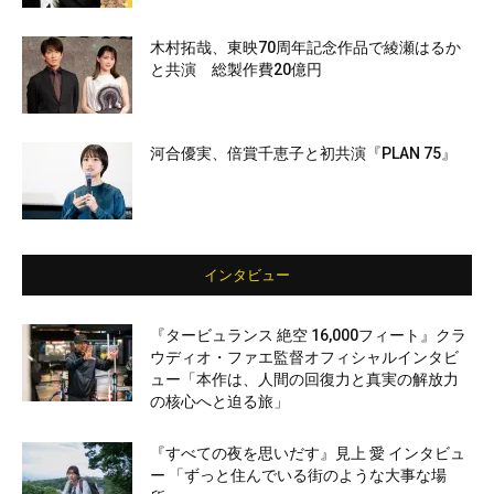
木村拓哉、東映70周年記念作品で綾瀬はるか
と共演 総製作費20億円
河合優実、倍賞千恵子と初共演『PLAN 75』
インタビュー
『タービュランス 絶空 16,000フィート』クラ
ウディオ・ファエ監督オフィシャルインタビ
ュー「本作は、人間の回復力と真実の解放力
の核心へと迫る旅」
『すべての夜を思いだす』見上 愛 インタビュ
ー 「ずっと住んでいる街のような大事な場