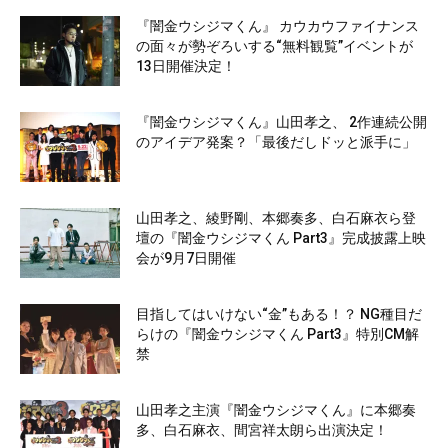
『闇金ウシジマくん』 カウカウファイナンス
の面々が勢ぞろいする“無料観覧”イベントが
13日開催決定！
『闇金ウシジマくん』山田孝之、 2作連続公開
のアイデア発案？「最後だしドッと派手に」
山田孝之、綾野剛、本郷奏多、白石麻衣ら登
壇の『闇金ウシジマくん Part3』完成披露上映
会が9月7日開催
目指してはいけない“金”もある！？ NG種目だ
らけの『闇金ウシジマくん Part3』特別CM解
禁
山田孝之主演『闇金ウシジマくん』に本郷奏
多、白石麻衣、間宮祥太朗ら出演決定！