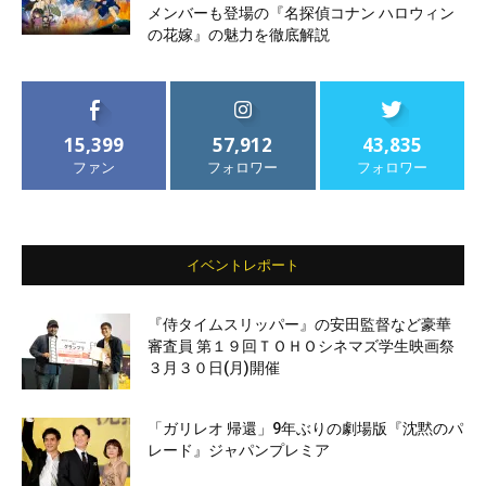
メンバーも登場の『名探偵コナン ハロウィン
の花嫁』の魅力を徹底解説
15,399
57,912
43,835
ファン
フォロワー
フォロワー
イベントレポート
『侍タイムスリッパー』の安田監督など豪華
審査員 第１９回ＴＯＨＯシネマズ学生映画祭
３月３０日(月)開催
「ガリレオ 帰還」9年ぶりの劇場版『沈黙のパ
レード』ジャパンプレミア