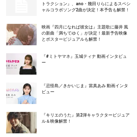
トラクション』、ano・幾田りらによるスペシ
ャルコラボソング2曲が決定！本予告も解禁！
映画『四月になれば彼女は』主題歌に藤井 風
の新曲「満ちてゆく」が決定！最新予告映像
とポスタービジュアルも解禁！
『#ミトヤマネ』玉城ティナ 動画インタビュ
ー
『忌怪島／きかいじま』當真あみ 動画インタ
ビュー
『キリエのうた』第2弾キャラクタービジュア
ル＆映像解禁！