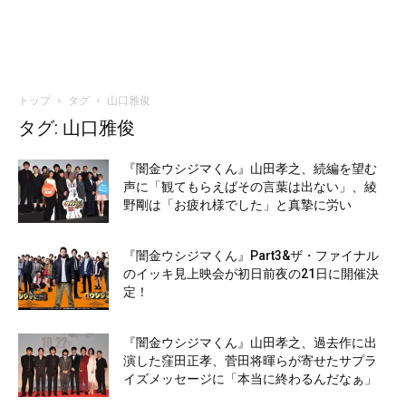
トップ
タグ
山口雅俊
タグ: 山口雅俊
『闇金ウシジマくん』山田孝之、続編を望む
声に「観てもらえばその言葉は出ない」、綾
野剛は「お疲れ様でした」と真摯に労い
『闇金ウシジマくん』Part3&ザ・ファイナル
のイッキ見上映会が初日前夜の21日に開催決
定！
『闇金ウシジマくん』山田孝之、過去作に出
演した窪田正孝、菅田将暉らが寄せたサプラ
イズメッセージに「本当に終わるんだなぁ」