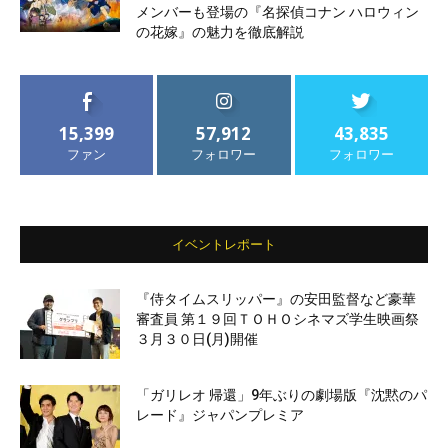
メンバーも登場の『名探偵コナン ハロウィン
の花嫁』の魅力を徹底解説
15,399
57,912
43,835
ファン
フォロワー
フォロワー
イベントレポート
『侍タイムスリッパー』の安田監督など豪華
審査員 第１９回ＴＯＨＯシネマズ学生映画祭
３月３０日(月)開催
「ガリレオ 帰還」9年ぶりの劇場版『沈黙のパ
レード』ジャパンプレミア