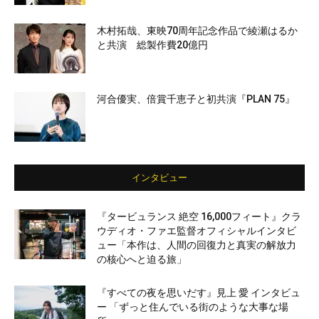
木村拓哉、東映70周年記念作品で綾瀬はるか
と共演 総製作費20億円
河合優実、倍賞千恵子と初共演『PLAN 75』
インタビュー
『タービュランス 絶空 16,000フィート』クラ
ウディオ・ファエ監督オフィシャルインタビ
ュー「本作は、人間の回復力と真実の解放力
の核心へと迫る旅」
『すべての夜を思いだす』見上 愛 インタビュ
ー 「ずっと住んでいる街のような大事な場