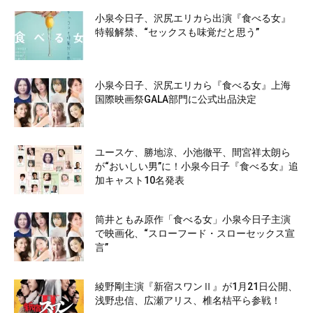
小泉今日子、沢尻エリカら出演『食べる女』
特報解禁、“セックスも味覚だと思う”
小泉今日子、沢尻エリカら『食べる女』上海
国際映画祭GALA部門に公式出品決定
ユースケ、勝地涼、小池徹平、間宮祥太朗ら
が“おいしい男”に！小泉今日子『食べる女』追
加キャスト10名発表
筒井ともみ原作「食べる女」小泉今日子主演
で映画化、“スローフード・スローセックス宣
言”
綾野剛主演『新宿スワンⅡ』が1月21日公開、
浅野忠信、広瀬アリス、椎名桔平ら参戦！