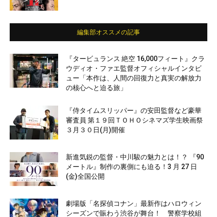
編集部オススメの記事
『タービュランス 絶空 16,000フィート』クラ
ウディオ・ファエ監督オフィシャルインタビ
ュー「本作は、人間の回復力と真実の解放力
の核心へと迫る旅」
『侍タイムスリッパー』の安田監督など豪華
審査員 第１９回ＴＯＨＯシネマズ学生映画祭
３月３０日(月)開催
新進気鋭の監督・中川駿の魅力とは！？ 『90
メートル』制作の裏側にも迫る！3 月 27 日
(金)全国公開
劇場版「名探偵コナン」最新作はハロウィン
シーズンで賑わう渋谷が舞台！ 警察学校組