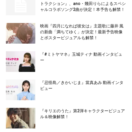
トラクション』、ano・幾田りらによるスペシ
ャルコラボソング2曲が決定！本予告も解禁！
映画『四月になれば彼女は』主題歌に藤井 風
の新曲「満ちてゆく」が決定！最新予告映像
とポスタービジュアルも解禁！
『#ミトヤマネ』玉城ティナ 動画インタビュ
ー
『忌怪島／きかいじま』當真あみ 動画インタ
ビュー
『キリエのうた』第2弾キャラクタービジュア
ル＆映像解禁！