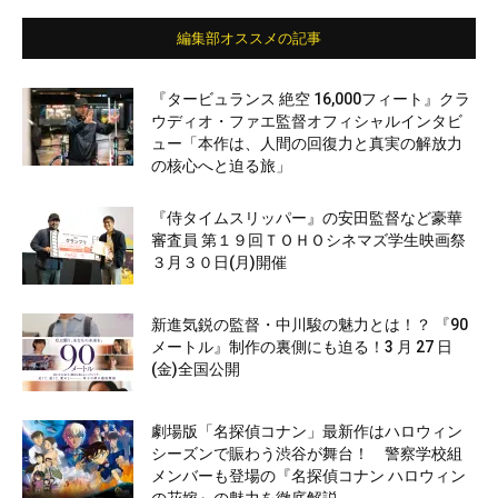
編集部オススメの記事
『タービュランス 絶空 16,000フィート』クラ
ウディオ・ファエ監督オフィシャルインタビ
ュー「本作は、人間の回復力と真実の解放力
の核心へと迫る旅」
『侍タイムスリッパー』の安田監督など豪華
審査員 第１９回ＴＯＨＯシネマズ学生映画祭
３月３０日(月)開催
新進気鋭の監督・中川駿の魅力とは！？ 『90
メートル』制作の裏側にも迫る！3 月 27 日
(金)全国公開
劇場版「名探偵コナン」最新作はハロウィン
シーズンで賑わう渋谷が舞台！ 警察学校組
メンバーも登場の『名探偵コナン ハロウィン