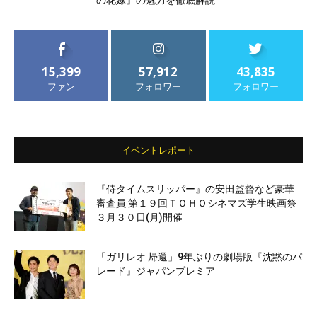
の花嫁』の魅力を徹底解説
15,399
57,912
43,835
ファン
フォロワー
フォロワー
イベントレポート
『侍タイムスリッパー』の安田監督など豪華
審査員 第１９回ＴＯＨＯシネマズ学生映画祭
３月３０日(月)開催
「ガリレオ 帰還」9年ぶりの劇場版『沈黙のパ
レード』ジャパンプレミア