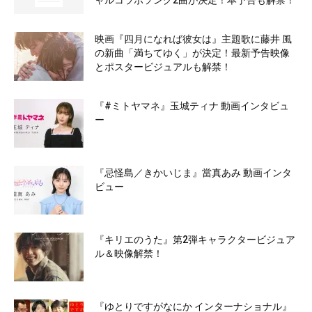
ャルコラボソング2曲が決定！本予告も解禁！
映画『四月になれば彼女は』主題歌に藤井 風
の新曲「満ちてゆく」が決定！最新予告映像
とポスタービジュアルも解禁！
『#ミトヤマネ』玉城ティナ 動画インタビュ
ー
『忌怪島／きかいじま』當真あみ 動画インタ
ビュー
『キリエのうた』第2弾キャラクタービジュア
ル＆映像解禁！
『ゆとりですがなにか インターナショナル』