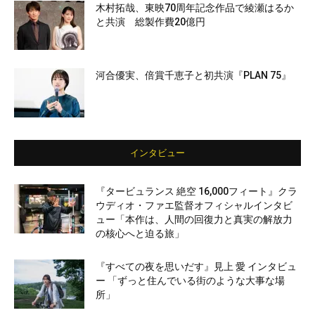
木村拓哉、東映70周年記念作品で綾瀬はるか
と共演 総製作費20億円
河合優実、倍賞千恵子と初共演『PLAN 75』
インタビュー
『タービュランス 絶空 16,000フィート』クラ
ウディオ・ファエ監督オフィシャルインタビ
ュー「本作は、人間の回復力と真実の解放力
の核心へと迫る旅」
『すべての夜を思いだす』見上 愛 インタビュ
ー 「ずっと住んでいる街のような大事な場
所」