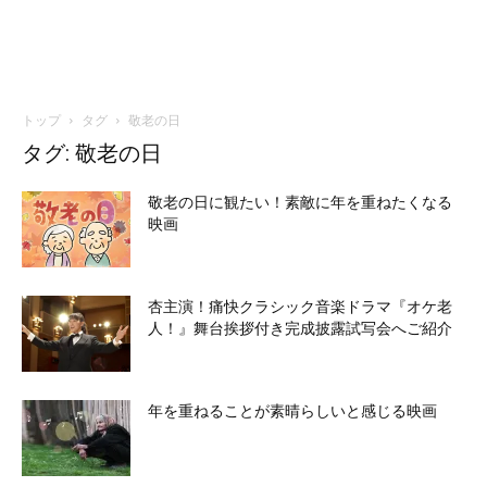
トップ
タグ
敬老の日
タグ: 敬老の日
敬老の日に観たい！素敵に年を重ねたくなる
映画
杏主演！痛快クラシック音楽ドラマ『オケ老
人！』舞台挨拶付き完成披露試写会へご紹介
年を重ねることが素晴らしいと感じる映画