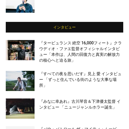
インタビュー
『タービュランス 絶空 16,000フィート』クラ
ウディオ・ファエ監督オフィシャルインタビ
ュー「本作は、人間の回復力と真実の解放力
の核心へと迫る旅」
『すべての夜を思いだす』見上 愛 インタビュ
ー 「ずっと住んでいる街のような大事な場
所」
『みなに幸あれ』古川琴音＆下津優太監督 イ
ンタビュー 「ニュージャンルホラー誕生」