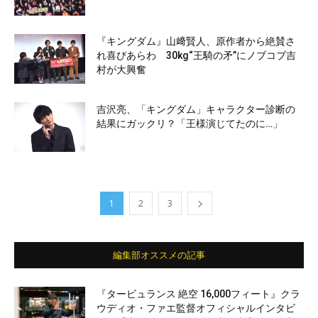
『キングダム』山﨑賢人、原作者から絶賛さ
れ喜びあらわ 30kg“王騎の矛”にノブコブ吉
村が大興奮
吉沢亮、「キングダム」キャラクター診断の
結果にガックリ？「王様演じてたのに…」
1
2
3
編集部オススメの記事
『タービュランス 絶空 16,000フィート』クラ
ウディオ・ファエ監督オフィシャルインタビ