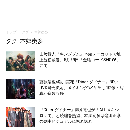
トップ
タグ
本郷奏多
タグ: 本郷奏多
山﨑賢人『キングダム』本編ノーカットで地
上波初放送、5月29日「金曜ロードSHOW!」
にて
藤原竜也×蜷川実花『Diner ダイナー』BD／
DVD発売決定、メイキングや“初出し”映像・写
真が多数収録
『Diner ダイナー』藤原竜也が「ALL メキシコ
ロケで」と続編を熱望、本郷奏多は窪田正孝
の劇中ビジュアルに惚れ惚れ