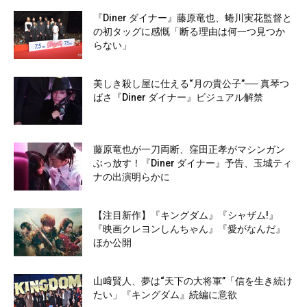
『Diner ダイナー』藤原竜也、蜷川実花監督と
の初タッグに感慨「断る理由は何一つ見つか
らない」
美しき殺し屋に仕える“月の貴公子”── 真琴つ
ばさ『Diner ダイナー』ビジュアル解禁
藤原竜也が一刀両断、窪田正孝がマシンガン
ぶっ放す！『Diner ダイナー』予告、玉城ティ
ナの出演明らかに
【注目新作】『キングダム』『シャザム!』
『映画クレヨンしんちゃん』『愛がなんだ』
ほか公開
山﨑賢人、夢は“天下の大将軍”「信を生き続け
たい」『キングダム』続編に意欲