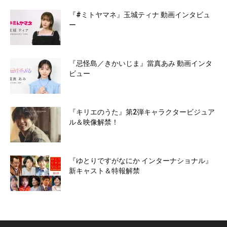
『#ミトヤマネ』玉城ティナ 動画インタビュ
ー
『忌怪島／きかいじま』當真あみ 動画インタ
ビュー
『キリエのうた』第2弾キャラクタービジュア
ル＆映像解禁！
『ゆとりですがなにか インターナショナル』
新キャスト＆特報解禁