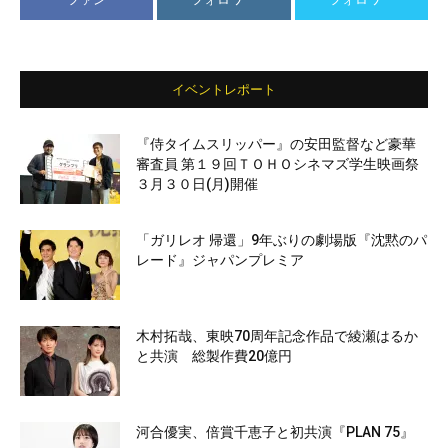
イベントレポート
『侍タイムスリッパー』の安田監督など豪華
審査員 第１９回ＴＯＨＯシネマズ学生映画祭
３月３０日(月)開催
「ガリレオ 帰還」9年ぶりの劇場版『沈黙のパ
レード』ジャパンプレミア
木村拓哉、東映70周年記念作品で綾瀬はるか
と共演 総製作費20億円
河合優実、倍賞千恵子と初共演『PLAN 75』