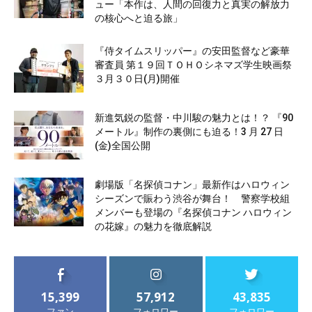
ュー「本作は、人間の回復力と真実の解放力
の核心へと迫る旅」
『侍タイムスリッパー』の安田監督など豪華
審査員 第１９回ＴＯＨＯシネマズ学生映画祭
３月３０日(月)開催
新進気鋭の監督・中川駿の魅力とは！？ 『90
メートル』制作の裏側にも迫る！3 月 27 日
(金)全国公開
劇場版「名探偵コナン」最新作はハロウィン
シーズンで賑わう渋谷が舞台！ 警察学校組
メンバーも登場の『名探偵コナン ハロウィン
の花嫁』の魅力を徹底解説
15,399
57,912
43,835
ファン
フォロワー
フォロワー