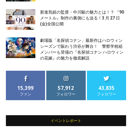
新進気鋭の監督・中川駿の魅力とは！？ 『90
メートル』制作の裏側にも迫る！3 月 27 日
(金)全国公開
劇場版「名探偵コナン」最新作はハロウィン
シーズンで賑わう渋谷が舞台！ 警察学校組
メンバーも登場の『名探偵コナン ハロウィン
の花嫁』の魅力を徹底解説
15,399
57,912
43,835
ファン
フォロワー
フォロワー
イベントレポート