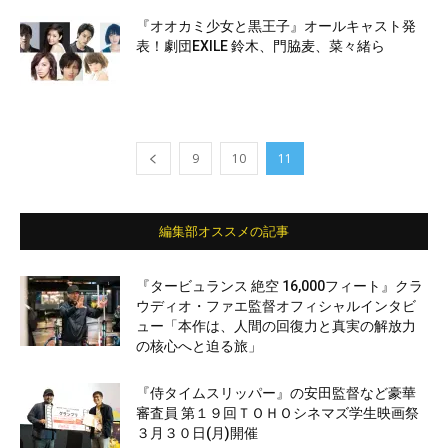
『オオカミ少女と黒王子』オールキャスト発
表！劇団EXILE 鈴木、門脇麦、菜々緒ら
9
10
11
編集部オススメの記事
『タービュランス 絶空 16,000フィート』クラ
ウディオ・ファエ監督オフィシャルインタビ
ュー「本作は、人間の回復力と真実の解放力
の核心へと迫る旅」
『侍タイムスリッパー』の安田監督など豪華
審査員 第１９回ＴＯＨＯシネマズ学生映画祭
３月３０日(月)開催