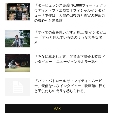
『タービュランス 絶空 16,000フィート』クラ
ウディオ・ファエ監督オフィシャルインタビ
ュー「本作は、人間の回復力と真実の解放力
の核心へと迫る旅」
『すべての夜を思いだす』見上 愛 インタビュ
ー 「ずっと住んでいる街のような大事な場
所」
『みなに幸あれ』古川琴音＆下津優太監督 イ
ンタビュー 「ニュージャンルホラー誕生」
『パウ・パトロール ザ・マイティ・ムービ
ー』安倍なつみ インタビュー「映画館に行く
と子供たちの成長を感じられる」
IMAX