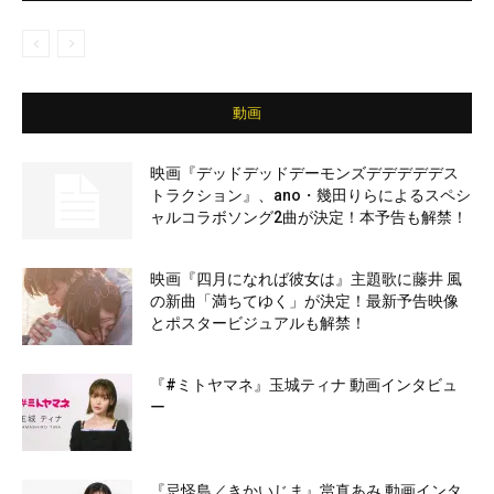
動画
映画『デッドデッドデーモンズデデデデデス
トラクション』、ano・幾田りらによるスペシ
ャルコラボソング2曲が決定！本予告も解禁！
映画『四月になれば彼女は』主題歌に藤井 風
の新曲「満ちてゆく」が決定！最新予告映像
とポスタービジュアルも解禁！
『#ミトヤマネ』玉城ティナ 動画インタビュ
ー
『忌怪島／きかいじま』當真あみ 動画インタ