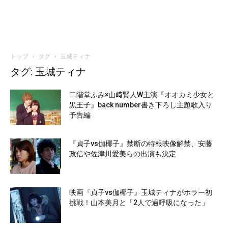
トップ
タグ
玉城ティナ
タグ: 玉城ティナ
二階堂ふみ×山﨑賢人W主演『オオカミ少女と
黒王子』back number書き下ろし主題歌入り
予告編
『貞子vs伽椰子』禁断の特報映像解禁、安藤
政信や佐津川愛美らの出演も決定
映画『貞子vs伽椰子』玉城ティナがホラー初
挑戦！山本美月と「2人で過呼吸になった」