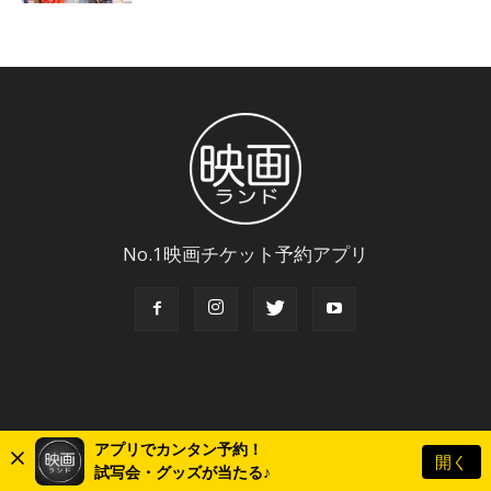
No.1映画チケット予約アプリ
アプリでカンタン予約！
開く
© Copyright 2018 Eigaland, inc. All Rights Reserved.
試写会・グッズが当たる♪