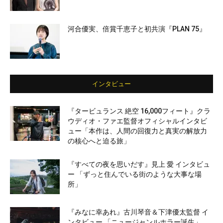
河合優実、倍賞千恵子と初共演『PLAN 75』
インタビュー
『タービュランス 絶空 16,000フィート』クラ
ウディオ・ファエ監督オフィシャルインタビ
ュー「本作は、人間の回復力と真実の解放力
の核心へと迫る旅」
『すべての夜を思いだす』見上 愛 インタビュ
ー 「ずっと住んでいる街のような大事な場
所」
『みなに幸あれ』古川琴音＆下津優太監督 イ
ンタビュー 「ニュージャンルホラー誕生」