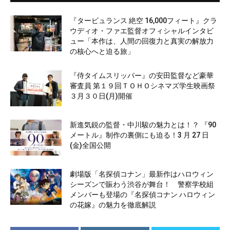
『タービュランス 絶空 16,000フィート』クラ
ウディオ・ファエ監督オフィシャルインタビ
ュー「本作は、人間の回復力と真実の解放力
の核心へと迫る旅」
『侍タイムスリッパー』の安田監督など豪華
審査員 第１９回ＴＯＨＯシネマズ学生映画祭
３月３０日(月)開催
新進気鋭の監督・中川駿の魅力とは！？ 『90
メートル』制作の裏側にも迫る！3 月 27 日
(金)全国公開
劇場版「名探偵コナン」最新作はハロウィン
シーズンで賑わう渋谷が舞台！ 警察学校組
メンバーも登場の『名探偵コナン ハロウィン
の花嫁』の魅力を徹底解説