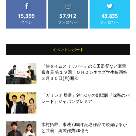
15,399
57,912
43,835
ファン
フォロワー
フォロワー
イベントレポート
『侍タイムスリッパー』の安田監督など豪華
審査員 第１９回ＴＯＨＯシネマズ学生映画祭
３月３０日(月)開催
「ガリレオ 帰還」9年ぶりの劇場版『沈黙のパ
レード』ジャパンプレミア
木村拓哉、東映70周年記念作品で綾瀬はるか
と共演 総製作費20億円