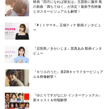
映画『四月になれば彼女は』主題歌に藤井 風
の新曲「満ちてゆく」が決定！最新予告映像
とポスタービジュアルも解禁！
『#ミトヤマネ』玉城ティナ 動画インタビュ
ー
『忌怪島／きかいじま』當真あみ 動画インタ
ビュー
『キリエのうた』第2弾キャラクタービジュア
ル＆映像解禁！
『ゆとりですがなにか インターナショナル』
新キャスト＆特報解禁