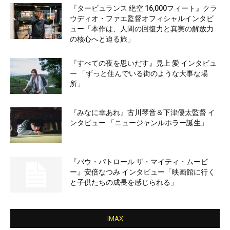
『タービュランス 絶空 16,000フィート』クラ
ウディオ・ファエ監督オフィシャルインタビ
ュー「本作は、人間の回復力と真実の解放力
の核心へと迫る旅」
『すべての夜を思いだす』見上 愛 インタビュ
ー 「ずっと住んでいる街のような大事な場
所」
『みなに幸あれ』古川琴音＆下津優太監督 イ
ンタビュー 「ニュージャンルホラー誕生」
『パウ・パトロール ザ・マイティ・ムービ
ー』安倍なつみ インタビュー「映画館に行く
と子供たちの成長を感じられる」
IMAX