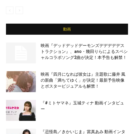
動画
映画『デッドデッドデーモンズデデデデデス
トラクション』、ano・幾田りらによるスペシ
ャルコラボソング2曲が決定！本予告も解禁！
映画『四月になれば彼女は』主題歌に藤井 風
の新曲「満ちてゆく」が決定！最新予告映像
とポスタービジュアルも解禁！
『#ミトヤマネ』玉城ティナ 動画インタビュ
ー
『忌怪島／きかいじま』當真あみ 動画インタ