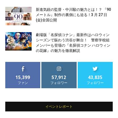
新進気鋭の監督・中川駿の魅力とは！？ 『90
メートル』制作の裏側にも迫る！3 月 27 日
(金)全国公開
劇場版「名探偵コナン」最新作はハロウィン
シーズンで賑わう渋谷が舞台！ 警察学校組
メンバーも登場の『名探偵コナン ハロウィン
の花嫁』の魅力を徹底解説
15,399
57,912
43,835
ファン
フォロワー
フォロワー
イベントレポート