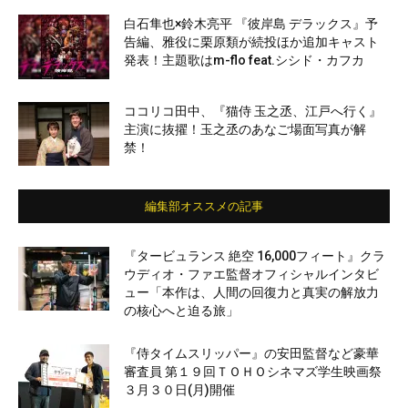
白石隼也×鈴木亮平 『彼岸島 デラックス』予
告編、雅役に栗原類が続投ほか追加キャスト
発表！主題歌はm-flo feat.シシド・カフカ
ココリコ田中、『猫侍 玉之丞、江戸へ行く』
主演に抜擢！玉之丞のあなご場面写真が解
禁！
編集部オススメの記事
『タービュランス 絶空 16,000フィート』クラ
ウディオ・ファエ監督オフィシャルインタビ
ュー「本作は、人間の回復力と真実の解放力
の核心へと迫る旅」
『侍タイムスリッパー』の安田監督など豪華
審査員 第１９回ＴＯＨＯシネマズ学生映画祭
３月３０日(月)開催