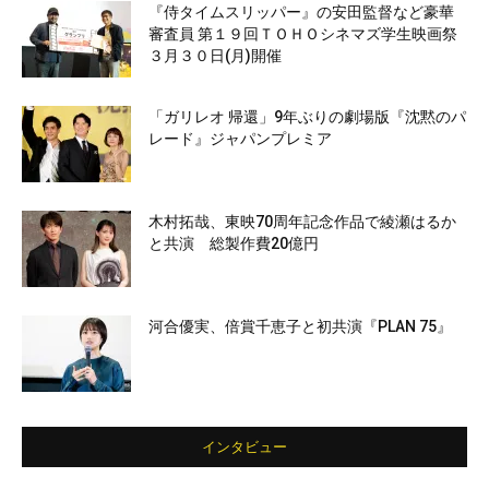
『侍タイムスリッパー』の安田監督など豪華
審査員 第１９回ＴＯＨＯシネマズ学生映画祭
３月３０日(月)開催
「ガリレオ 帰還」9年ぶりの劇場版『沈黙のパ
レード』ジャパンプレミア
木村拓哉、東映70周年記念作品で綾瀬はるか
と共演 総製作費20億円
河合優実、倍賞千恵子と初共演『PLAN 75』
インタビュー