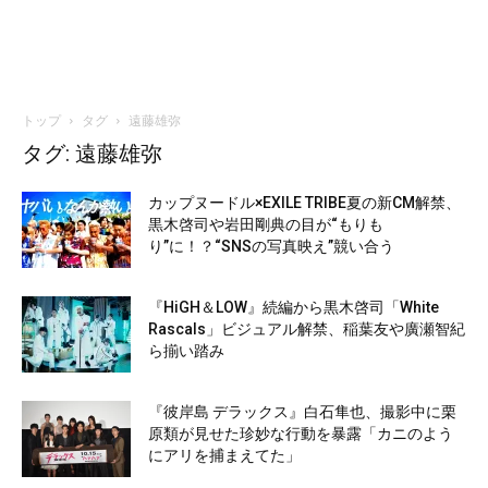
トップ
タグ
遠藤雄弥
タグ: 遠藤雄弥
カップヌードル×EXILE TRIBE夏の新CM解禁、
黒木啓司や岩田剛典の目が“もりも
り”に！？“SNSの写真映え”競い合う
『HiGH＆LOW』続編から黒木啓司「White
Rascals」ビジュアル解禁、稲葉友や廣瀬智紀
ら揃い踏み
『彼岸島 デラックス』白石隼也、撮影中に栗
原類が見せた珍妙な行動を暴露「カニのよう
にアリを捕まえてた」