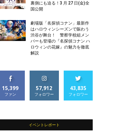
裏側にも迫る！3 月 27 日(金)全
国公開
劇場版「名探偵コナン」最新作
はハロウィンシーズンで賑わう
渋谷が舞台！ 警察学校組メン
バーも登場の『名探偵コナン ハ
ロウィンの花嫁』の魅力を徹底
解説
15,399
57,912
43,835
ファン
フォロワー
フォロワー
イベントレポート