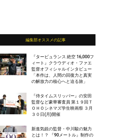
編集部オススメの記事
『タービュランス 絶空 16,000フ
ィート』クラウディオ・ファエ
監督オフィシャルインタビュー
「本作は、人間の回復力と真実
の解放力の核心へと迫る旅」
『侍タイムスリッパー』の安田
監督など豪華審査員 第１９回Ｔ
ＯＨＯシネマズ学生映画祭 ３月
３０日(月)開催
新進気鋭の監督・中川駿の魅力
とは！？ 『90メートル』制作の