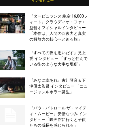
インタビュー
『タービュランス 絶空 16,000フ
ィート』クラウディオ・ファエ
監督オフィシャルインタビュー
「本作は、人間の回復力と真実
の解放力の核心へと迫る旅」
『すべての夜を思いだす』見上
愛 インタビュー 「ずっと住んで
いる街のような大事な場所」
『みなに幸あれ』古川琴音＆下
津優太監督 インタビュー 「ニュ
ージャンルホラー誕生」
『パウ・パトロール ザ・マイテ
ィ・ムービー』安倍なつみ イン
タビュー「映画館に行くと子供
たちの成長を感じられる」