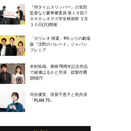
『侍タイムスリッパー』の安田
監督など豪華審査員 第１９回Ｔ
ＯＨＯシネマズ学生映画祭 ３月
３０日(月)開催
「ガリレオ 帰還」9年ぶりの劇場
版『沈黙のパレード』ジャパン
プレミア
木村拓哉、東映70周年記念作品
で綾瀬はるかと共演 総製作費
20億円
河合優実、倍賞千恵子と初共演
『PLAN 75』