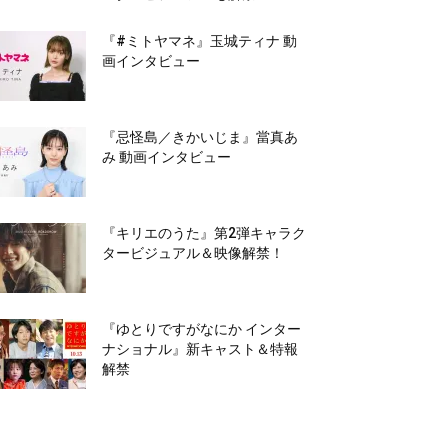
『#ミトヤマネ』玉城ティナ 動
画インタビュー
『忌怪島／きかいじま』當真あ
み 動画インタビュー
『キリエのうた』第2弾キャラク
タービジュアル＆映像解禁！
『ゆとりですがなにか インター
ナショナル』新キャスト＆特報
解禁