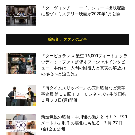
「ダ・ヴィンチ・コード」シリーズ出版秘話
に基づくミステリー映画が2020年1月公開
編集部オススメの記事
『タービュランス 絶空 16,000フィート』クラ
ウディオ・ファエ監督オフィシャルインタビ
ュー「本作は、人間の回復力と真実の解放力
の核心へと迫る旅」
『侍タイムスリッパー』の安田監督など豪華
審査員 第１９回ＴＯＨＯシネマズ学生映画祭
３月３０日(月)開催
新進気鋭の監督・中川駿の魅力とは！？ 『90
メートル』制作の裏側にも迫る！3 月 27 日
(金)全国公開