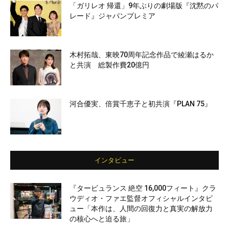
「ガリレオ 帰還」9年ぶりの劇場版『沈黙のパ
レード』ジャパンプレミア
木村拓哉、東映70周年記念作品で綾瀬はるか
と共演 総製作費20億円
河合優実、倍賞千恵子と初共演『PLAN 75』
インタビュー
『タービュランス 絶空 16,000フィート』クラ
ウディオ・ファエ監督オフィシャルインタビ
ュー「本作は、人間の回復力と真実の解放力
の核心へと迫る旅」