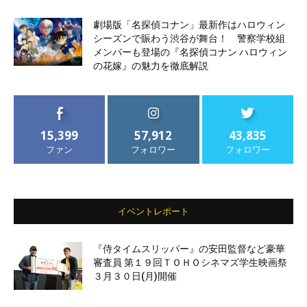
劇場版「名探偵コナン」最新作はハロウィン
シーズンで賑わう渋谷が舞台！ 警察学校組
メンバーも登場の『名探偵コナン ハロウィン
の花嫁』の魅力を徹底解説
15,399
57,912
43,835
ファン
フォロワー
フォロワー
イベントレポート
『侍タイムスリッパー』の安田監督など豪華
審査員 第１９回ＴＯＨＯシネマズ学生映画祭
３月３０日(月)開催