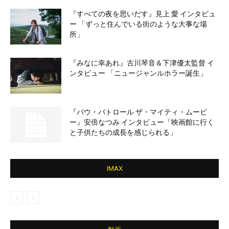
『すべての夜を思いだす』見上 愛 インタビュ
ー 「ずっと住んでいる街のような大事な場
所」
『みなに幸あれ』古川琴音＆下津優太監督 イ
ンタビュー 「ニュージャンルホラー誕生」
『パウ・パトロール ザ・マイティ・ムービ
ー』安倍なつみ インタビュー「映画館に行く
と子供たちの成長を感じられる」
IMAX