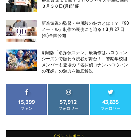
審査員 第１９回ＴＯＨＯシネマズ学生映画祭
３月３０日(月)開催
新進気鋭の監督・中川駿の魅力とは！？ 『90
メートル』制作の裏側にも迫る！3 月 27 日
(金)全国公開
劇場版「名探偵コナン」最新作はハロウィン
シーズンで賑わう渋谷が舞台！ 警察学校組
メンバーも登場の『名探偵コナン ハロウィン
の花嫁』の魅力を徹底解説
15,399
57,912
43,835
ファン
フォロワー
フォロワー
イベントレポート