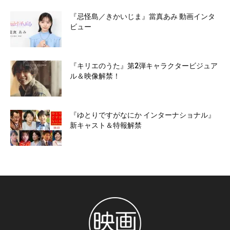
『忌怪島／きかいじま』當真あみ 動画インタ
ビュー
『キリエのうた』第2弾キャラクタービジュア
ル＆映像解禁！
『ゆとりですがなにか インターナショナル』
新キャスト＆特報解禁