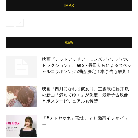
IMAX
動画
映画『デッドデッドデーモンズデデデデデス
トラクション』、ano・幾田りらによるスペシ
ャルコラボソング2曲が決定！本予告も解禁！
映画『四月になれば彼女は』主題歌に藤井 風
の新曲「満ちてゆく」が決定！最新予告映像
とポスタービジュアルも解禁！
『#ミトヤマネ』玉城ティナ 動画インタビュ
ー