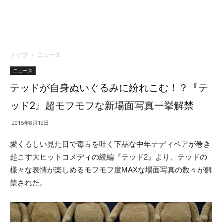
トップ
ニュース
ニュース
テッドが自身ぬいぐるみに紛れこむ！？『テ
ッド2』超モフモフな新場面写真一挙解禁
2015年8月12日
愛くるしい見た目で毒舌を吐く下品な中年テディベアが巻き
起こす大ヒットコメディの続編『テッド2』より、テッドの
様々な表情が楽しめるモフモフ度MAXな場面写真の数々が解
禁された。