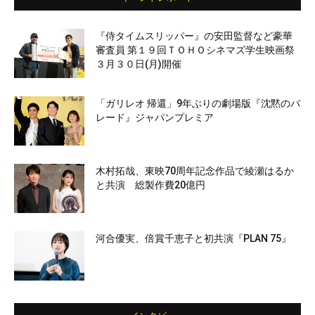
『侍タイムスリッパー』の安田監督など豪華
審査員 第１９回ＴＯＨＯシネマズ学生映画祭
３月３０日(月)開催
「ガリレオ 帰還」9年ぶりの劇場版『沈黙のパ
レード』ジャパンプレミア
木村拓哉、東映70周年記念作品で綾瀬はるか
と共演 総製作費20億円
河合優実、倍賞千恵子と初共演『PLAN 75』