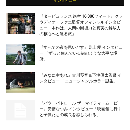
インタビュー
『タービュランス 絶空 16,000フィート』クラ
ウディオ・ファエ監督オフィシャルインタビ
ュー「本作は、人間の回復力と真実の解放力
の核心へと迫る旅」
『すべての夜を思いだす』見上 愛 インタビュ
ー 「ずっと住んでいる街のような大事な場
所」
『みなに幸あれ』古川琴音＆下津優太監督 イ
ンタビュー 「ニュージャンルホラー誕生」
『パウ・パトロール ザ・マイティ・ムービ
ー』安倍なつみ インタビュー「映画館に行く
と子供たちの成長を感じられる」