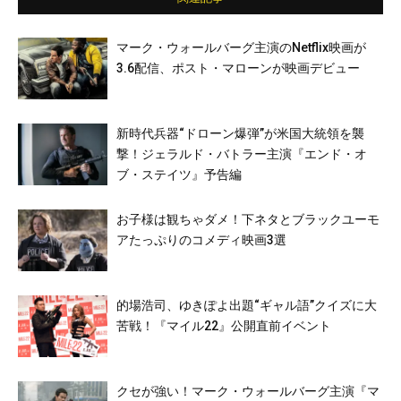
マーク・ウォールバーグ主演のNetflix映画が
3.6配信、ポスト・マローンが映画デビュー
新時代兵器“ドローン爆弾”が米国大統領を襲
撃！ジェラルド・バトラー主演『エンド・オ
ブ・ステイツ』予告編
お子様は観ちゃダメ！下ネタとブラックユーモ
アたっぷりのコメディ映画3選
的場浩司、ゆきぽよ出題“ギャル語”クイズに大
苦戦！『マイル22』公開直前イベント
クセが強い！マーク・ウォールバーグ主演『マ