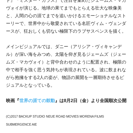
ト』『ミスター・ガラス』で注目を集めたジェームズ・マカ
ヴォイが演じる。地球の果てまでもとらえる壮大な映像美
と、人間の心の涯てまでを追いかけるエモーショナルなスト
ーリーで、世界中から敬愛されている名匠ヴィム・ヴェンダ
ースが、狂おしくも切ない極限下のラブサスペンスを描く。
メインビジュアルでは、ダニー（アリシア・ヴィキャンデ
ル）が深い海をみつめ、太陽を仰ぎ見るジェームズ（ジェー
ムズ・マカヴォイ）と背中合わせのように配置され、極限の
中で相手を強く思う気持ちが表現されている。波に飲まれな
がら抱擁をする2人の姿が、物語の展開を一層期待させるビ
ジュアルとなっている。
映画『
世界の涯ての鼓動
』は8月2日（金）より全国順次公開
(C)2017 BACKUP STUDIO NEUE ROAD MOVIES MORENA FILMS
SUBMERGENCE AIE