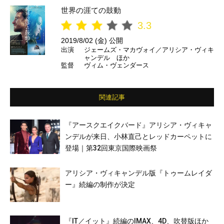
世界の涯ての鼓動
3.3
2019/8/02 (金) 公開
出演
ジェームズ・マカヴォイ／アリシア・ヴィキ
ャンデル ほか
監督
ヴィム・ヴェンダース
関連記事
『アースクエイクバード』アリシア・ヴィキャ
ンデルが来日、小林直己とレッドカーペットに
登場｜第32回東京国際映画祭
アリシア・ヴィキャンデル版『トゥームレイダ
ー』続編の制作が決定
『IT／イット』続編のIMAX、4D、吹替版ほか