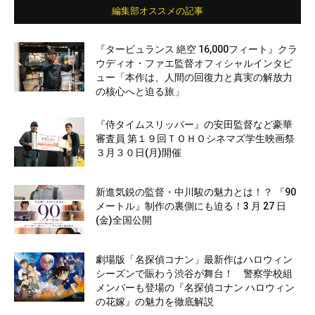
編集部オススメの記事
『タービュランス 絶空 16,000フィート』クラ
ウディオ・ファエ監督オフィシャルインタビ
ュー「本作は、人間の回復力と真実の解放力
の核心へと迫る旅」
『侍タイムスリッパー』の安田監督など豪華
審査員 第１９回ＴＯＨＯシネマズ学生映画祭
３月３０日(月)開催
新進気鋭の監督・中川駿の魅力とは！？ 『90
メートル』制作の裏側にも迫る！3 月 27 日
(金)全国公開
劇場版「名探偵コナン」最新作はハロウィン
シーズンで賑わう渋谷が舞台！ 警察学校組
メンバーも登場の『名探偵コナン ハロウィン
の花嫁』の魅力を徹底解説