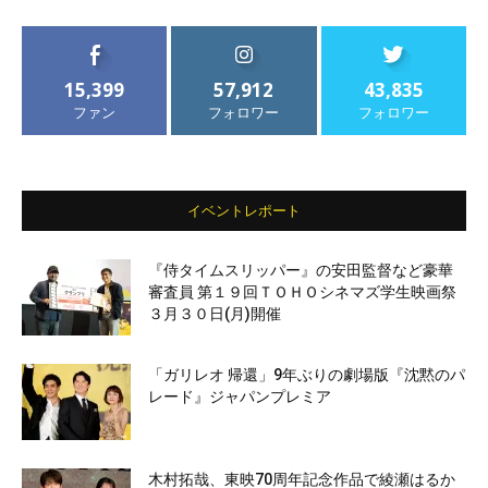
15,399
57,912
43,835
ファン
フォロワー
フォロワー
イベントレポート
『侍タイムスリッパー』の安田監督など豪華
審査員 第１９回ＴＯＨＯシネマズ学生映画祭
３月３０日(月)開催
「ガリレオ 帰還」9年ぶりの劇場版『沈黙のパ
レード』ジャパンプレミア
木村拓哉、東映70周年記念作品で綾瀬はるか