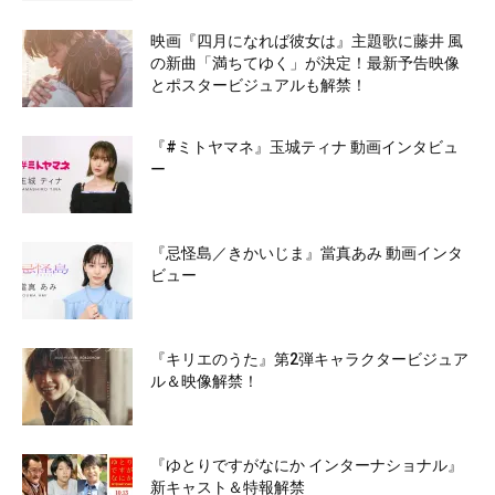
映画『四月になれば彼女は』主題歌に藤井 風
の新曲「満ちてゆく」が決定！最新予告映像
とポスタービジュアルも解禁！
『#ミトヤマネ』玉城ティナ 動画インタビュ
ー
『忌怪島／きかいじま』當真あみ 動画インタ
ビュー
『キリエのうた』第2弾キャラクタービジュア
ル＆映像解禁！
『ゆとりですがなにか インターナショナル』
新キャスト＆特報解禁