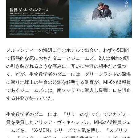
ノルマンディーの海辺に佇むホテルで出会い、わずか5日間
で情熱的な恋におちたダニーとジェームズ。2人は別れの朝
の引き裂かれるような痛みに、互いに生涯の相手だと気づ
く。だが、生物数学者のダニーには、グリーンランドの深海
に潜り地球上の生命の起源を解明する調査が、MI-6の諜報員
であるジェームズには、南ソマリアに潜入し爆弾テロを阻止
する任務が待っていた。
生物数学者のダニーには、『リリーのすべて』でアカデミー
賞を受賞したアリシア・ヴィキャンデル。MI-6の諜報員ジェ
ームズを、『X-MEN』シリーズで人気を博し、『スプリッ