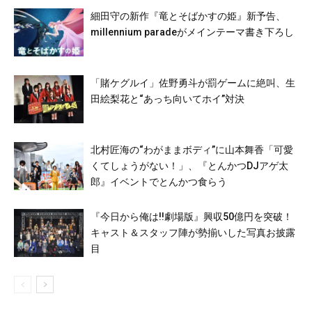
細田守の新作『竜とそばかすの姫』新予告、
millennium paradeがメインテーマ書き下ろし
「賭ケグルイ」佐野勇斗が罰ゲームに絶叫、生
田絵梨花と“あっち向いてホイ”対決
北村匠海の“わがままボディ”に山本舞香「可愛
くてしょうがない！」、『とんかつDJアゲ太
郎』イベントでとんかつ食らう
『今日から俺は!!劇場版』興収50億円を突破！
キャスト＆スタッフ陣が勢揃いした写真お披露
目