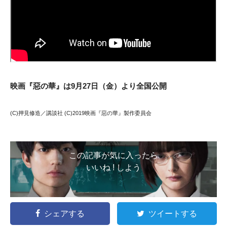
映画『惡の華』は9月27日（金）より全国公開
(C)押見修造／講談社 (C)2019映画『惡の華』製作委員会
この記事が気に入ったら
いいね ! しよう
シェアする
ツイートする