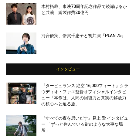
木村拓哉、東映70周年記念作品で綾瀬はるか
と共演 総製作費20億円
河合優実、倍賞千恵子と初共演『PLAN 75』
インタビュー
『タービュランス 絶空 16,000フィート』クラ
ウディオ・ファエ監督オフィシャルインタビ
ュー「本作は、人間の回復力と真実の解放力
の核心へと迫る旅」
『すべての夜を思いだす』見上 愛 インタビュ
ー 「ずっと住んでいる街のような大事な場
所」