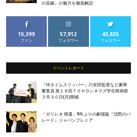
の花嫁』の魅力を徹底解説
15,399
57,912
43,835
ファン
フォロワー
フォロワー
イベントレポート
『侍タイムスリッパー』の安田監督など豪華
審査員 第１９回ＴＯＨＯシネマズ学生映画祭
３月３０日(月)開催
「ガリレオ 帰還」9年ぶりの劇場版『沈黙のパ
レード』ジャパンプレミア