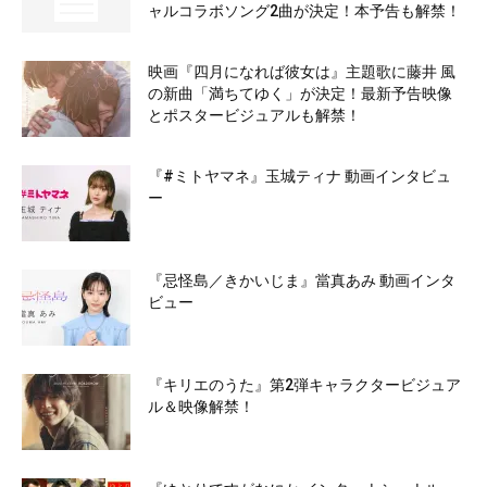
ャルコラボソング2曲が決定！本予告も解禁！
映画『四月になれば彼女は』主題歌に藤井 風
の新曲「満ちてゆく」が決定！最新予告映像
とポスタービジュアルも解禁！
『#ミトヤマネ』玉城ティナ 動画インタビュ
ー
『忌怪島／きかいじま』當真あみ 動画インタ
ビュー
『キリエのうた』第2弾キャラクタービジュア
ル＆映像解禁！