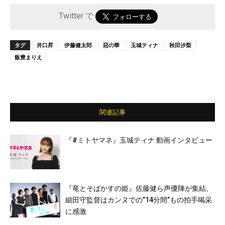
Twitter で
タグ
井口昇
伊藤健太郎
惡の華
玉城ティナ
秋田汐梨
飯豊まりえ
関連記事
『#ミトヤマネ』玉城ティナ 動画インタビュー
『竜とそばかすの姫』佐藤健ら声優陣が集結、
細田守監督はカンヌでの”14分間”もの拍手喝采
に感激