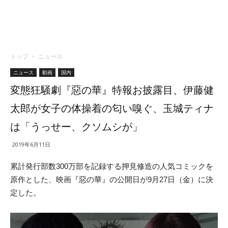
トップ
ニュース
ニュース
動画
国内
変態狂騒劇『惡の華』特報お披露目、伊藤健
太郎が女子の体操着の匂い嗅ぐ、玉城ティナ
は「うっせー、クソムシが」
2019年6月11日
累計発行部数300万部を記録する押見修造の人気コミックを
原作とした、映画『惡の華』の公開日が9月27日（金）に決
定した。