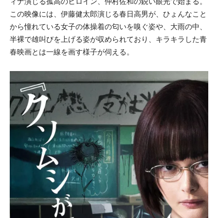
ィナ演じる孤高のヒロイン、仲村佐和の鋭い眼光で始まる。
この映像には、伊藤健太郎演じる春日高男が、ひょんなこと
から憧れている女子の体操着の匂いを嗅ぐ姿や、大雨の中、
半裸で雄叫びを上げる姿が収められており、キラキラした青
春映画とは一線を画す様子が伺える。