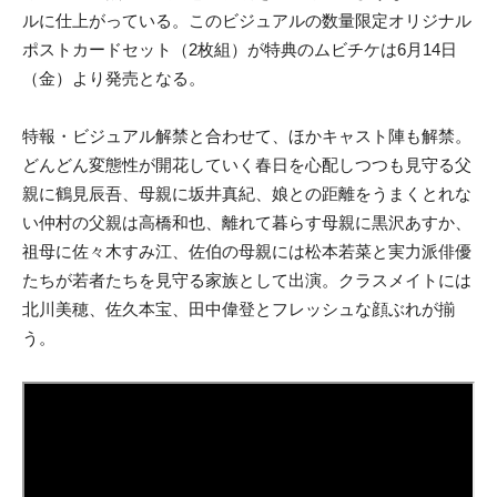
ルに仕上がっている。このビジュアルの数量限定オリジナル
ポストカードセット（2枚組）が特典のムビチケは6月14日
（金）より発売となる。
特報・ビジュアル解禁と合わせて、ほかキャスト陣も解禁。
どんどん変態性が開花していく春日を心配しつつも見守る父
親に鶴見辰吾、母親に坂井真紀、娘との距離をうまくとれな
い仲村の父親は高橋和也、離れて暮らす母親に黒沢あすか、
祖母に佐々木すみ江、佐伯の母親には松本若菜と実力派俳優
たちが若者たちを見守る家族として出演。クラスメイトには
北川美穂、佐久本宝、田中偉登とフレッシュな顔ぶれが揃
う。