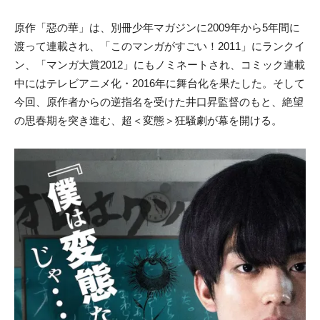
原作「惡の華」は、別冊少年マガジンに2009年から5年間に
渡って連載され、「このマンガがすごい！2011」にランクイ
ン、「マンガ大賞2012」にもノミネートされ、コミック連載
中にはテレビアニメ化・2016年に舞台化を果たした。そして
今回、原作者からの逆指名を受けた井口昇監督のもと、絶望
の思春期を突き進む、超＜変態＞狂騒劇が幕を開ける。