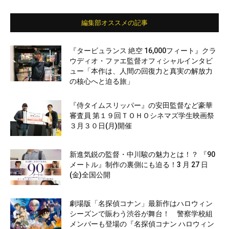
編集部オススメの記事
『タービュランス 絶空 16,000フィート』クラ
ウディオ・ファエ監督オフィシャルインタビ
ュー「本作は、人間の回復力と真実の解放力
の核心へと迫る旅」
『侍タイムスリッパー』の安田監督など豪華
審査員 第１９回ＴＯＨＯシネマズ学生映画祭
３月３０日(月)開催
新進気鋭の監督・中川駿の魅力とは！？ 『90
メートル』制作の裏側にも迫る！3 月 27 日
(金)全国公開
劇場版「名探偵コナン」最新作はハロウィン
シーズンで賑わう渋谷が舞台！ 警察学校組
メンバーも登場の『名探偵コナン ハロウィン