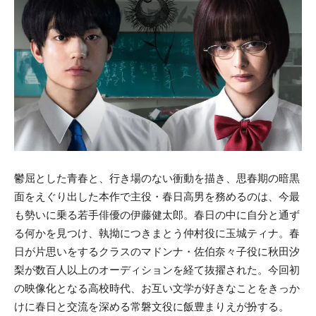
鬱屈とした青春と、行き場のない衝動を描き、思春期の暗黒
面をえぐり出した本作で主役・春日高男を務めるのは、今最
も勢いに乗る若手俳優の伊藤健太郎。春日の中に自分と通ず
る何かを見つけ、執拗につきまとう仲村役に玉城ティナ。春
日が片思いをするクラスのマドンナ・佐伯奈々子役に秋田汐
梨が数百人以上のオーディションを経て抜擢された。今回初
の映像化となる高校時代、お互い文学が好きなことをきっか
けに春日と交流を深める常磐文役に飯豊まりえが扮する。