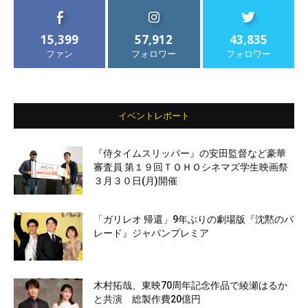
15,399
57,912
43,835
ファン
フォロワー
フォロワー
イベントレポート
『侍タイムスリッパー』の安田監督など豪華
審査員 第１９回ＴＯＨＯシネマズ学生映画祭
３月３０日(月)開催
「ガリレオ 帰還」9年ぶりの劇場版『沈黙のパ
レード』ジャパンプレミア
木村拓哉、東映70周年記念作品で綾瀬はるか
と共演 総製作費20億円