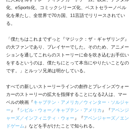
化、eSports化、コミックシリーズ化、ベストセラーノベル
化を果たし、全世界で70カ国、11言語でリリースされてい
る。
「僕たちはこれまでずっと『マジック：ザ・ギャザリング』
の大ファンであり、プレイヤーでした。そのため、アニメー
ションを通してこれらのストーリーに命を吹き込むお手伝い
をするというのは、僕たちにとって本当にやりたいことなの
です。」とルッソ兄弟は明かしている。
すべての新しいストーリーラインの創作とプレインズウォー
カーのストーリーの拡大を指揮することになる2人は、マー
ベルの映画『
キャプテン・アメリカ／ウィンター・ソルジャ
ー
』『
シビル・ウォー／キャプテン・アメリカ
』『
アベンジ
ャーズ／インフィニティ・ウォー
』『
アベンジャーズ／エン
ドゲーム
』などを手がけたことで知られる。