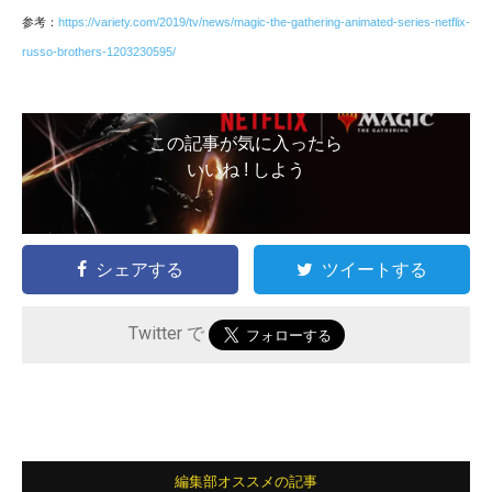
参考：
https://variety.com/2019/tv/news/magic-the-gathering-animated-series-netflix-
russo-brothers-1203230595/
この記事が気に入ったら
いいね ! しよう
シェアする
ツイートする
Twitter で
編集部オススメの記事