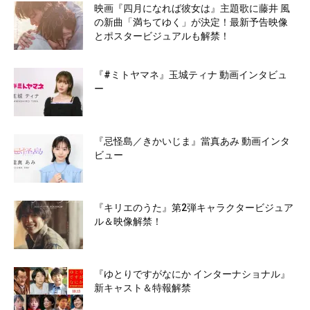
映画『四月になれば彼女は』主題歌に藤井 風
の新曲「満ちてゆく」が決定！最新予告映像
とポスタービジュアルも解禁！
『#ミトヤマネ』玉城ティナ 動画インタビュ
ー
『忌怪島／きかいじま』當真あみ 動画インタ
ビュー
『キリエのうた』第2弾キャラクタービジュア
ル＆映像解禁！
『ゆとりですがなにか インターナショナル』
新キャスト＆特報解禁