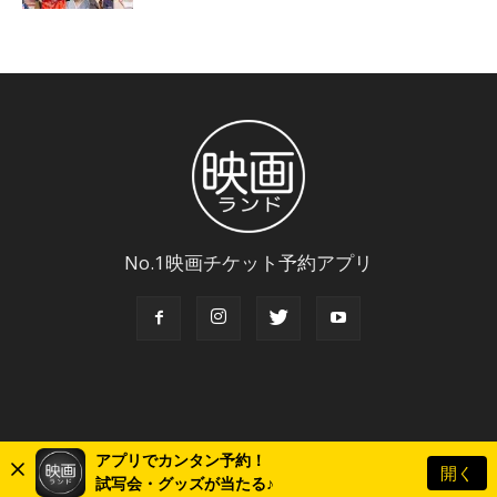
No.1映画チケット予約アプリ
アプリでカンタン予約！
開く
© Copyright 2018 Eigaland, inc. All Rights Reserved.
試写会・グッズが当たる♪