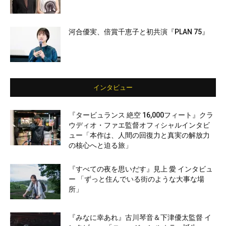
河合優実、倍賞千恵子と初共演『PLAN 75』
インタビュー
『タービュランス 絶空 16,000フィート』クラ
ウディオ・ファエ監督オフィシャルインタビ
ュー「本作は、人間の回復力と真実の解放力
の核心へと迫る旅」
『すべての夜を思いだす』見上 愛 インタビュ
ー 「ずっと住んでいる街のような大事な場
所」
『みなに幸あれ』古川琴音＆下津優太監督 イ