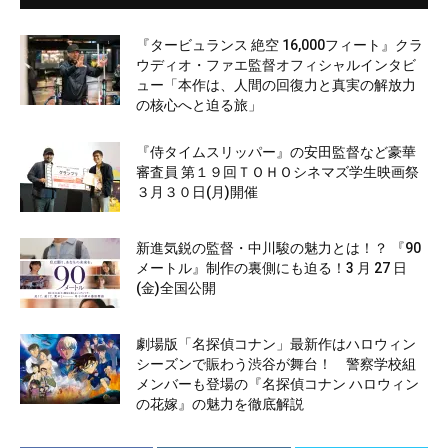
『タービュランス 絶空 16,000フィート』クラ
ウディオ・ファエ監督オフィシャルインタビ
ュー「本作は、人間の回復力と真実の解放力
の核心へと迫る旅」
『侍タイムスリッパー』の安田監督など豪華
審査員 第１９回ＴＯＨＯシネマズ学生映画祭
３月３０日(月)開催
新進気鋭の監督・中川駿の魅力とは！？ 『90
メートル』制作の裏側にも迫る！3 月 27 日
(金)全国公開
劇場版「名探偵コナン」最新作はハロウィン
シーズンで賑わう渋谷が舞台！ 警察学校組
メンバーも登場の『名探偵コナン ハロウィン
の花嫁』の魅力を徹底解説