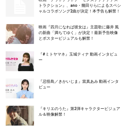
トラクション』、ano・幾田りらによるスペシ
ャルコラボソング2曲が決定！本予告も解禁！
映画『四月になれば彼女は』主題歌に藤井 風
の新曲「満ちてゆく」が決定！最新予告映像
とポスタービジュアルも解禁！
『#ミトヤマネ』玉城ティナ 動画インタビュ
ー
『忌怪島／きかいじま』當真あみ 動画インタ
ビュー
『キリエのうた』第2弾キャラクタービジュア
ル＆映像解禁！