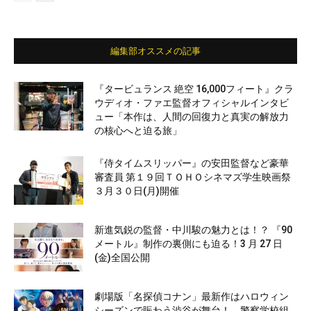
編集部オススメの記事
『タービュランス 絶空 16,000フィート』クラ
ウディオ・ファエ監督オフィシャルインタビ
ュー「本作は、人間の回復力と真実の解放力
の核心へと迫る旅」
『侍タイムスリッパー』の安田監督など豪華
審査員 第１９回ＴＯＨＯシネマズ学生映画祭
３月３０日(月)開催
新進気鋭の監督・中川駿の魅力とは！？ 『90
メートル』制作の裏側にも迫る！3 月 27 日
(金)全国公開
劇場版「名探偵コナン」最新作はハロウィン
シーズンで賑わう渋谷が舞台！ 警察学校組