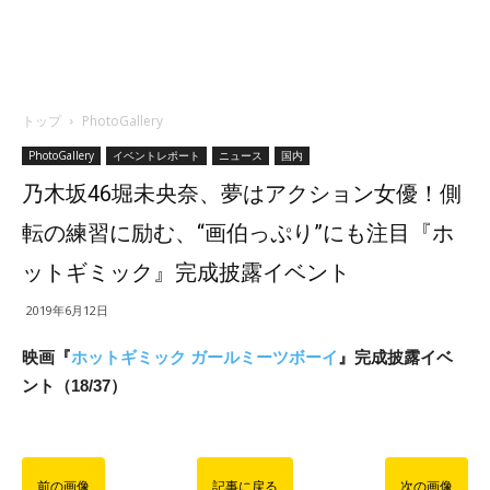
トップ
PhotoGallery
PhotoGallery
イベントレポート
ニュース
国内
乃木坂46堀未央奈、夢はアクション女優！側
転の練習に励む、“画伯っぷり”にも注目『ホ
ットギミック』完成披露イベント
2019年6月12日
映画『
ホットギミック ガールミーツボーイ
』完成披露イベ
ント（18/37）
前の画像
記事に戻る
次の画像