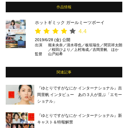
作品情報
ホットギミック ガールミーツボーイ
4.4
2019/6/28 (金) 公開
出演
堀未央奈／清水尋也／板垣瑞生／間宮祥太朗
／桜田ひより／上村海成／吉岡里帆 ほか
監督
山戸結希
関連記事
『ゆとりですがなにか インターナショナル』吉
岡里帆 インタビュー あの３人が並ぶ「エモー
ショナル」
『ゆとりですがなにか インターナショナル』新
キャスト＆特報解禁