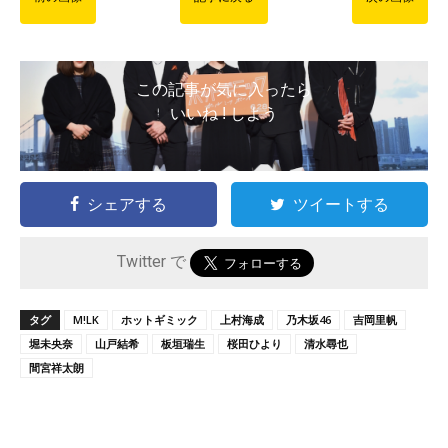
この記事が気に入ったら
いいね ! しよう
シェアする
ツイートする
Twitter で
タグ
M!LK
ホットギミック
上村海成
乃木坂46
吉岡里帆
堀未央奈
山戸結希
板垣瑞生
桜田ひより
清水尋也
間宮祥太朗