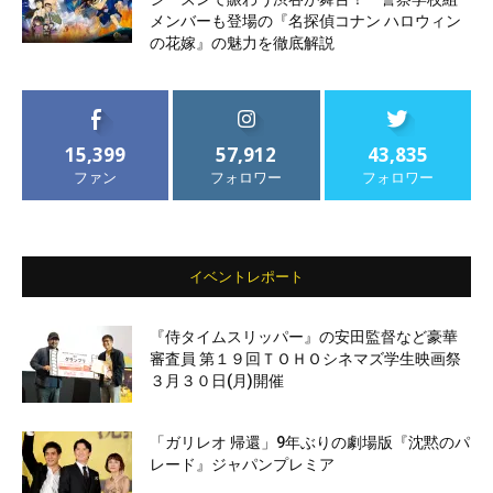
メンバーも登場の『名探偵コナン ハロウィン
の花嫁』の魅力を徹底解説
15,399
57,912
43,835
ファン
フォロワー
フォロワー
イベントレポート
『侍タイムスリッパー』の安田監督など豪華
審査員 第１９回ＴＯＨＯシネマズ学生映画祭
３月３０日(月)開催
「ガリレオ 帰還」9年ぶりの劇場版『沈黙のパ
レード』ジャパンプレミア