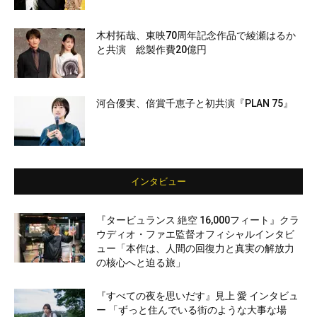
木村拓哉、東映70周年記念作品で綾瀬はるか
と共演 総製作費20億円
河合優実、倍賞千恵子と初共演『PLAN 75』
インタビュー
『タービュランス 絶空 16,000フィート』クラ
ウディオ・ファエ監督オフィシャルインタビ
ュー「本作は、人間の回復力と真実の解放力
の核心へと迫る旅」
『すべての夜を思いだす』見上 愛 インタビュ
ー 「ずっと住んでいる街のような大事な場