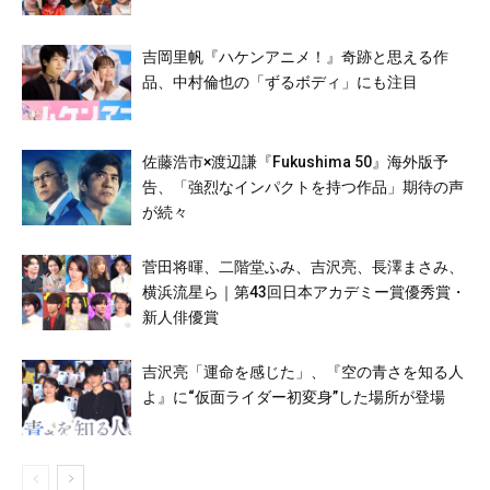
吉岡里帆『ハケンアニメ！』奇跡と思える作
品、中村倫也の「ずるボディ」にも注目
佐藤浩市×渡辺謙『Fukushima 50』海外版予
告、「強烈なインパクトを持つ作品」期待の声
が続々
菅田将暉、二階堂ふみ、吉沢亮、長澤まさみ、
横浜流星ら｜第43回日本アカデミー賞優秀賞・
新人俳優賞
吉沢亮「運命を感じた」、『空の青さを知る人
よ』に“仮面ライダー初変身”した場所が登場