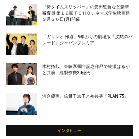
『侍タイムスリッパー』の安田監督など豪華
審査員 第１９回ＴＯＨＯシネマズ学生映画祭
３月３０日(月)開催
「ガリレオ 帰還」9年ぶりの劇場版『沈黙のパ
レード』ジャパンプレミア
木村拓哉、東映70周年記念作品で綾瀬はるか
と共演 総製作費20億円
河合優実、倍賞千恵子と初共演『PLAN 75』
インタビュー