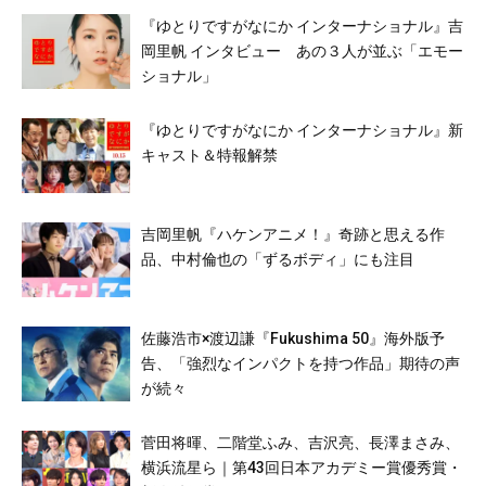
『ゆとりですがなにか インターナショナル』吉
岡里帆 インタビュー あの３人が並ぶ「エモー
ショナル」
『ゆとりですがなにか インターナショナル』新
キャスト＆特報解禁
吉岡里帆『ハケンアニメ！』奇跡と思える作
品、中村倫也の「ずるボディ」にも注目
佐藤浩市×渡辺謙『Fukushima 50』海外版予
告、「強烈なインパクトを持つ作品」期待の声
が続々
菅田将暉、二階堂ふみ、吉沢亮、長澤まさみ、
横浜流星ら｜第43回日本アカデミー賞優秀賞・