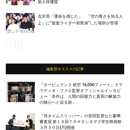
新人俳優賞
吉沢亮「運命を感じた」、『空の青さを知る人
よ』に“仮面ライダー初変身”した場所が登場
編集部オススメの記事
『タービュランス 絶空 16,000フィート』クラ
ウディオ・ファエ監督オフィシャルインタビ
ュー「本作は、人間の回復力と真実の解放力
の核心へと迫る旅」
『侍タイムスリッパー』の安田監督など豪華
審査員 第１９回ＴＯＨＯシネマズ学生映画祭
３月３０日(月)開催