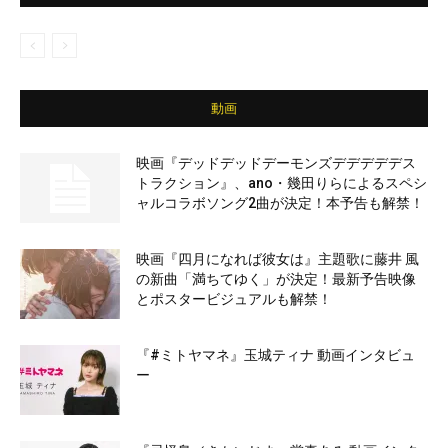
動画
映画『デッドデッドデーモンズデデデデデス
トラクション』、ano・幾田りらによるスペシ
ャルコラボソング2曲が決定！本予告も解禁！
映画『四月になれば彼女は』主題歌に藤井 風
の新曲「満ちてゆく」が決定！最新予告映像
とポスタービジュアルも解禁！
『#ミトヤマネ』玉城ティナ 動画インタビュ
ー