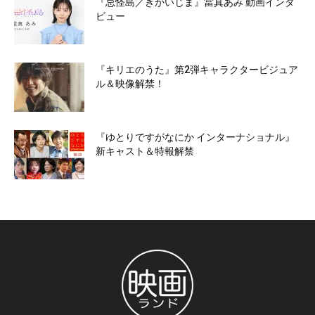
『忌怪島／きかいじま』當真あみ 動画インタ
ビュー
『キリエのうた』第2弾キャラクタービジュア
ル＆映像解禁！
『ゆとりですがなにか インターナショナル』
新キャスト＆特報解禁