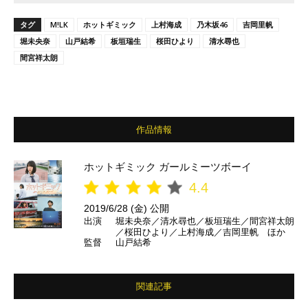
タグ
M!LK
ホットギミック
上村海成
乃木坂46
吉岡里帆
堀未央奈
山戸結希
板垣瑞生
桜田ひより
清水尋也
間宮祥太朗
作品情報
ホットギミック ガールミーツボーイ
4.4
2019/6/28 (金) 公開
出演
堀未央奈／清水尋也／板垣瑞生／間宮祥太朗
／桜田ひより／上村海成／吉岡里帆 ほか
監督
山戸結希
関連記事