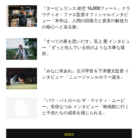
『タービュランス 絶空 16,000フィート』クラ
ウディオ・ファエ監督オフィシャルインタビ
ュー「本作は、人間の回復力と真実の解放力
の核心へと迫る旅」
『すべての夜を思いだす』見上 愛 インタビュ
ー 「ずっと住んでいる街のような大事な場
所」
『みなに幸あれ』古川琴音＆下津優太監督 イ
ンタビュー 「ニュージャンルホラー誕生」
『パウ・パトロール ザ・マイティ・ムービ
ー』安倍なつみ インタビュー「映画館に行く
と子供たちの成長を感じられる」
IMAX