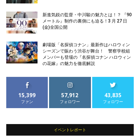
新進気鋭の監督・中川駿の魅力とは！？ 『90
メートル』制作の裏側にも迫る！3 月 27 日
(金)全国公開
劇場版「名探偵コナン」最新作はハロウィン
シーズンで賑わう渋谷が舞台！ 警察学校組
メンバーも登場の『名探偵コナン ハロウィン
の花嫁』の魅力を徹底解説
15,399
57,912
43,835
ファン
フォロワー
フォロワー
イベントレポート