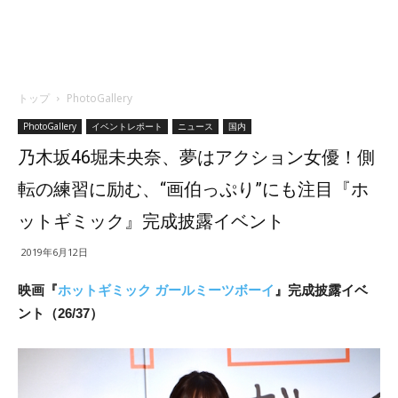
トップ
PhotoGallery
PhotoGallery
イベントレポート
ニュース
国内
乃木坂46堀未央奈、夢はアクション女優！側
転の練習に励む、“画伯っぷり”にも注目『ホ
ットギミック』完成披露イベント
2019年6月12日
映画『
ホットギミック ガールミーツボーイ
』完成披露イベ
ント（26/37）