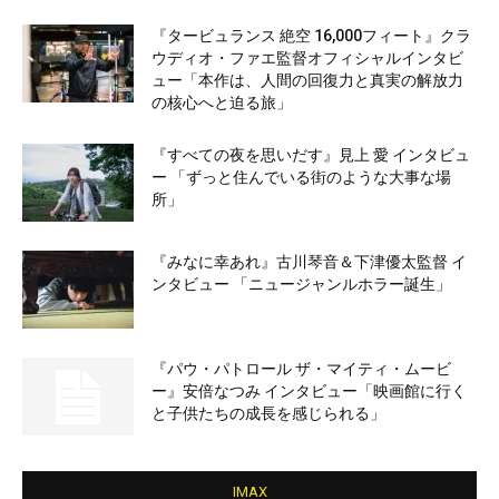
『タービュランス 絶空 16,000フィート』クラ
ウディオ・ファエ監督オフィシャルインタビ
ュー「本作は、人間の回復力と真実の解放力
の核心へと迫る旅」
『すべての夜を思いだす』見上 愛 インタビュ
ー 「ずっと住んでいる街のような大事な場
所」
『みなに幸あれ』古川琴音＆下津優太監督 イ
ンタビュー 「ニュージャンルホラー誕生」
『パウ・パトロール ザ・マイティ・ムービ
ー』安倍なつみ インタビュー「映画館に行く
と子供たちの成長を感じられる」
IMAX