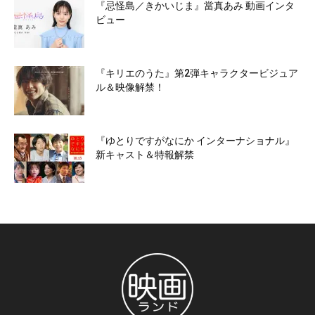
『忌怪島／きかいじま』當真あみ 動画インタ
ビュー
『キリエのうた』第2弾キャラクタービジュア
ル＆映像解禁！
『ゆとりですがなにか インターナショナル』
新キャスト＆特報解禁