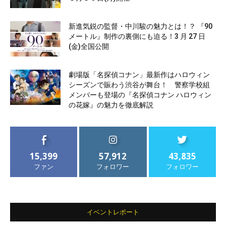
新進気鋭の監督・中川駿の魅力とは！？ 『90
メートル』制作の裏側にも迫る！3 月 27 日
(金)全国公開
劇場版「名探偵コナン」最新作はハロウィン
シーズンで賑わう渋谷が舞台！ 警察学校組
メンバーも登場の『名探偵コナン ハロウィン
の花嫁』の魅力を徹底解説
15,399
57,912
43,835
ファン
フォロワー
フォロワー
イベントレポート