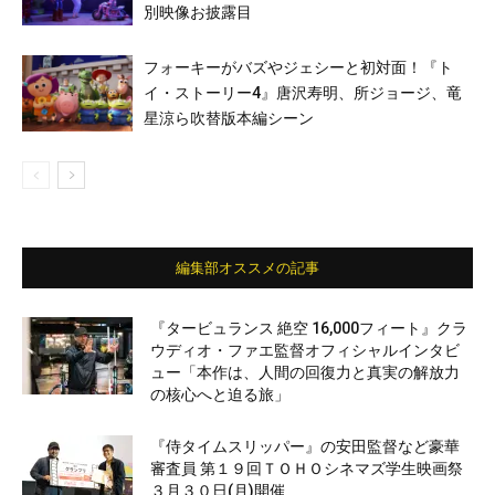
別映像お披露目
フォーキーがバズやジェシーと初対面！『ト
イ・ストーリー4』唐沢寿明、所ジョージ、竜
星涼ら吹替版本編シーン
編集部オススメの記事
『タービュランス 絶空 16,000フィート』クラ
ウディオ・ファエ監督オフィシャルインタビ
ュー「本作は、人間の回復力と真実の解放力
の核心へと迫る旅」
『侍タイムスリッパー』の安田監督など豪華
審査員 第１９回ＴＯＨＯシネマズ学生映画祭
３月３０日(月)開催