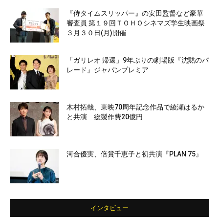
『侍タイムスリッパー』の安田監督など豪華
審査員 第１９回ＴＯＨＯシネマズ学生映画祭
３月３０日(月)開催
「ガリレオ 帰還」9年ぶりの劇場版『沈黙のパ
レード』ジャパンプレミア
木村拓哉、東映70周年記念作品で綾瀬はるか
と共演 総製作費20億円
河合優実、倍賞千恵子と初共演『PLAN 75』
インタビュー