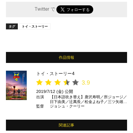
Twitter で
タグ
トイ・ストーリー
作品情報
トイ・ストーリー4
3.9
2019/7/12 (金) 公開
出演
【日本語吹き替え】唐沢寿明／所ジョージ／
日下由美／辻萬長／松金よね子／三ツ矢雄二
監督
ジョシュ・クーリー
／咲野俊介／辻親八 ほか
関連記事