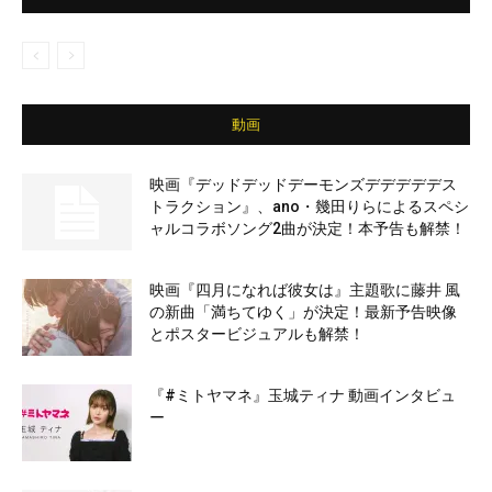
動画
映画『デッドデッドデーモンズデデデデデス
トラクション』、ano・幾田りらによるスペシ
ャルコラボソング2曲が決定！本予告も解禁！
映画『四月になれば彼女は』主題歌に藤井 風
の新曲「満ちてゆく」が決定！最新予告映像
とポスタービジュアルも解禁！
『#ミトヤマネ』玉城ティナ 動画インタビュ
ー