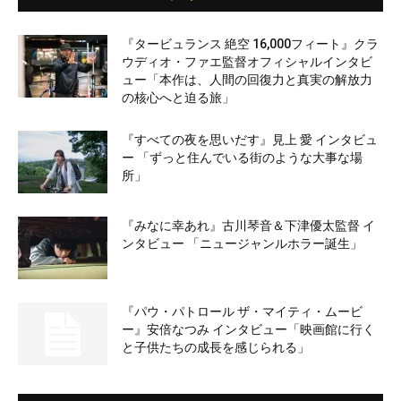
『タービュランス 絶空 16,000フィート』クラ
ウディオ・ファエ監督オフィシャルインタビ
ュー「本作は、人間の回復力と真実の解放力
の核心へと迫る旅」
『すべての夜を思いだす』見上 愛 インタビュ
ー 「ずっと住んでいる街のような大事な場
所」
『みなに幸あれ』古川琴音＆下津優太監督 イ
ンタビュー 「ニュージャンルホラー誕生」
『パウ・パトロール ザ・マイティ・ムービ
ー』安倍なつみ インタビュー「映画館に行く
と子供たちの成長を感じられる」