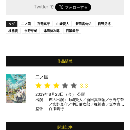
Twitter で
タグ
二ノ国
宮野真守
山﨑賢人
新田真剣佑
日野晃博
梶裕貴
永野芽郁
津田健次郎
百瀬義行
作品情報
二ノ国
3.3
2019年8月23日（金） 公開
出演
声の出演：山崎賢人／新田真剣佑／永野芽郁
／宮野真守／津田健次郎／梶裕貴／坂本真綾
監督
百瀬義行
／山寺宏一 ほか
関連記事