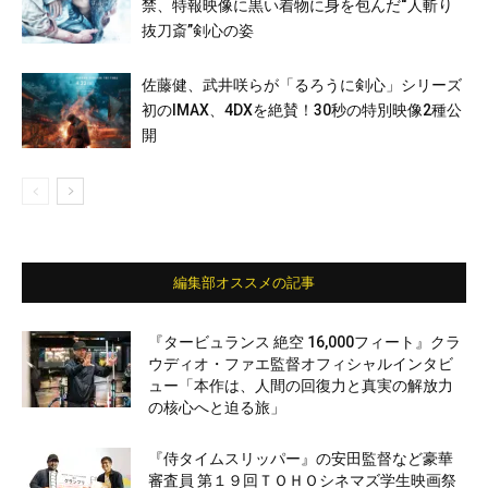
禁、特報映像に黒い着物に身を包んだ“人斬り
抜刀斎”剣心の姿
佐藤健、武井咲らが「るろうに剣心」シリーズ
初のIMAX、4DXを絶賛！30秒の特別映像2種公
開
編集部オススメの記事
『タービュランス 絶空 16,000フィート』クラ
ウディオ・ファエ監督オフィシャルインタビ
ュー「本作は、人間の回復力と真実の解放力
の核心へと迫る旅」
『侍タイムスリッパー』の安田監督など豪華
審査員 第１９回ＴＯＨＯシネマズ学生映画祭