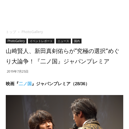
トップ
PhotoGallery
PhotoGallery
イベントレポート
ニュース
国内
山﨑賢人、新田真剣佑らが“究極の選択”めぐ
り大論争！『二ノ国』ジャパンプレミア
2019年7月25日
映画『
二ノ国
』ジャパンプレミア（28/36）