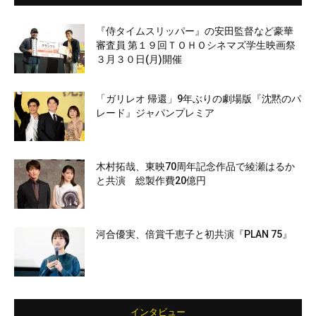
『侍タイムスリッパー』の安田監督など豪華
審査員 第１９回ＴＯＨＯシネマズ学生映画祭
３月３０日(月)開催
「ガリレオ 帰還」9年ぶりの劇場版『沈黙のパ
レード』ジャパンプレミア
木村拓哉、東映70周年記念作品で綾瀬はるか
と共演 総製作費20億円
河合優実、倍賞千恵子と初共演『PLAN 75』
インタビュー