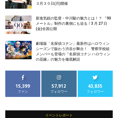
３月３０日(月)開催
新進気鋭の監督・中川駿の魅力とは！？ 『90
メートル』制作の裏側にも迫る！3 月 27 日
(金)全国公開
劇場版「名探偵コナン」最新作はハロウィン
シーズンで賑わう渋谷が舞台！ 警察学校組
メンバーも登場の『名探偵コナン ハロウィン
の花嫁』の魅力を徹底解説
15,399
57,912
43,835
ファン
フォロワー
フォロワー
イベントレポート