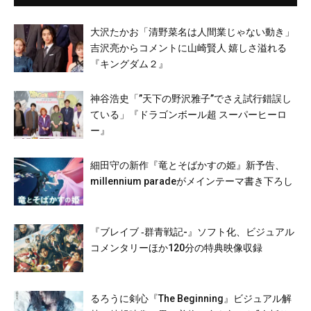
大沢たかお「清野菜名は人間業じゃない動き」
吉沢亮からコメントに山崎賢人 嬉しさ溢れる
『キングダム２』
神谷浩史「”天下の野沢雅子”でさえ試行錯誤し
ている」『ドラゴンボール超 スーパーヒーロ
ー』
細田守の新作『竜とそばかすの姫』新予告、
millennium paradeがメインテーマ書き下ろし
『ブレイブ ‐群青戦記-』ソフト化、ビジュアル
コメンタリーほか120分の特典映像収録
るろうに剣心『The Beginning』ビジュアル解