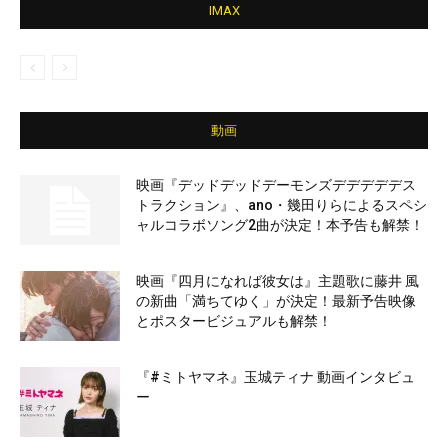
IMAX
動画
映画『デッドデッドデーモンズデデデデデス
トラクション』、ano・幾田りらによるスペシ
ャルコラボソング2曲が決定！本予告も解禁！
映画『四月になれば彼女は』主題歌に藤井 風
の新曲「満ちてゆく」が決定！最新予告映像
とポスタービジュアルも解禁！
『#ミトヤマネ』玉城ティナ 動画インタビュ
ー