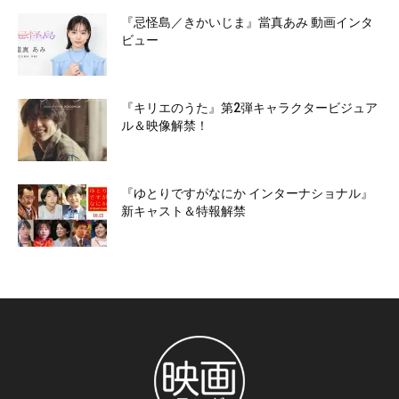
『忌怪島／きかいじま』當真あみ 動画インタ
ビュー
『キリエのうた』第2弾キャラクタービジュア
ル＆映像解禁！
『ゆとりですがなにか インターナショナル』
新キャスト＆特報解禁