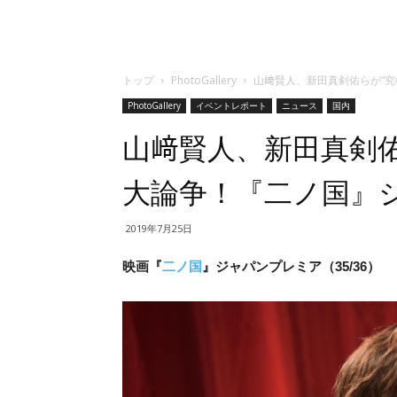
トップ
PhotoGallery
山﨑賢人、新田真剣佑らが“
PhotoGallery
イベントレポート
ニュース
国内
山﨑賢人、新田真剣佑
大論争！『二ノ国』
2019年7月25日
映画『
二ノ国
』ジャパンプレミア（35/36）