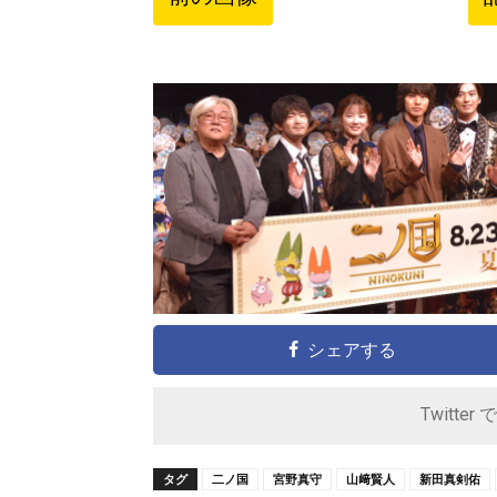
シェアする
Twitter 
タグ
二ノ国
宮野真守
山﨑賢人
新田真剣佑