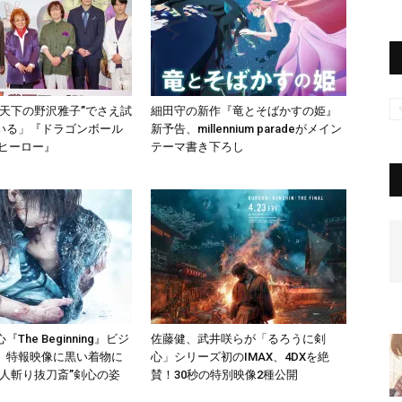
”天下の野沢雅子”でさえ試
細田守の新作『竜とそばかすの姫』
いる」『ドラゴンボール
新予告、millennium paradeがメイン
ーヒーロー』
テーマ書き下ろし
The Beginning』ビジ
佐藤健、武井咲らが「るろうに剣
、特報映像に黒い着物に
心」シリーズ初のIMAX、4DXを絶
“人斬り抜刀斎”剣心の姿
賛！30秒の特別映像2種公開