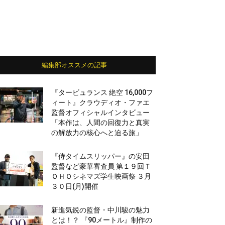
編集部オススメの記事
『タービュランス 絶空 16,000フ
ィート』クラウディオ・ファエ
監督オフィシャルインタビュー
「本作は、人間の回復力と真実
の解放力の核心へと迫る旅」
『侍タイムスリッパー』の安田
監督など豪華審査員 第１９回Ｔ
ＯＨＯシネマズ学生映画祭 ３月
３０日(月)開催
新進気鋭の監督・中川駿の魅力
とは！？ 『90メートル』制作の