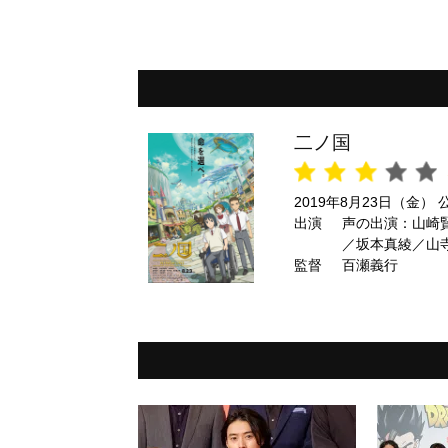
二ノ国
2019年8月23日（金） 
出演
声の出演：山崎
／坂本真綾／山
監督
百瀬義行