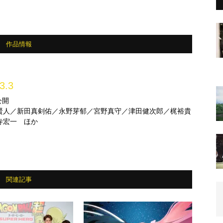
作品情報
3.3
公開
賢人／新田真剣佑／永野芽郁／宮野真守／津田健次郎／梶裕貴
寺宏一 ほか
関連記事