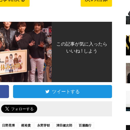
この記事が気に入ったら
いいね ! しよう
ツイートする
で
日野晃博
梶裕貴
永野芽郁
津田健次郎
百瀬義行