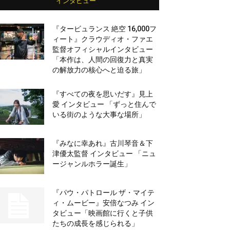
インタビュー
『タービュランス 絶空 16,000フ
ィート』クラウディオ・ファエ
監督オフィシャルインタビュー
「本作は、人間の回復力と真実
の解放力の核心へと迫る旅」
『すべての夜を思いだす』見上
愛 インタビュー 「ずっと住んで
いる街のような大事な場所」
『みなに幸あれ』古川琴音＆下
津優太監督 インタビュー 「ニュ
ージャンルホラー誕生」
『パウ・パトロール ザ・マイテ
ィ・ムービー』安倍なつみ イン
タビュー「映画館に行くと子供
たちの成長を感じられる」