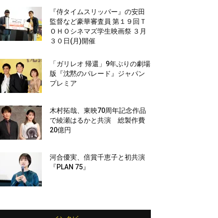
『侍タイムスリッパー』の安田
監督など豪華審査員 第１９回Ｔ
ＯＨＯシネマズ学生映画祭 ３月
３０日(月)開催
「ガリレオ 帰還」9年ぶりの劇場
版『沈黙のパレード』ジャパン
プレミア
木村拓哉、東映70周年記念作品
で綾瀬はるかと共演 総製作費
20億円
河合優実、倍賞千恵子と初共演
『PLAN 75』