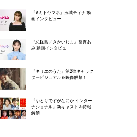
『#ミトヤマネ』玉城ティナ 動
画インタビュー
『忌怪島／きかいじま』當真あ
み 動画インタビュー
『キリエのうた』第2弾キャラク
タービジュアル＆映像解禁！
『ゆとりですがなにか インター
ナショナル』新キャスト＆特報
解禁