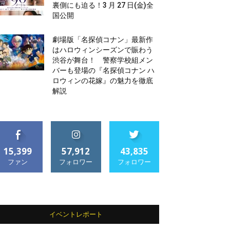
裏側にも迫る！3 月 27 日(金)全
国公開
劇場版「名探偵コナン」最新作
はハロウィンシーズンで賑わう
渋谷が舞台！ 警察学校組メン
バーも登場の『名探偵コナン ハ
ロウィンの花嫁』の魅力を徹底
解説
15,399
57,912
43,835
ファン
フォロワー
フォロワー
イベントレポート