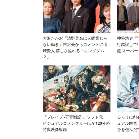
大沢たかお「清野菜名は人間業じゃ
神谷浩史「
ない動き」吉沢亮からコメントに山
行錯誤して
崎賢人 嬉しさ溢れる『キングダム
超 スーパ
２』
『ブレイブ ‐群青戦記-』ソフト化、
るろうに剣心『
ビジュアルコメンタリーほか120分の
ュアル解禁
特典映像収録
身を包んだ