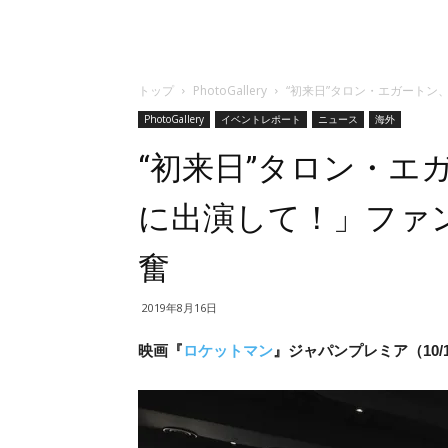
トップ
PhotoGallery
“初来日”タロン・エガートン
PhotoGallery
イベントレポート
ニュース
海外
“初来日”タロン・エ
に出演して！」ファ
奮
2019年8月16日
映画『
ロケットマン
』ジャパンプレミア（10/