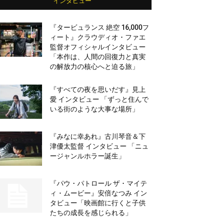
インタビュー
『タービュランス 絶空 16,000フ
ィート』クラウディオ・ファエ
監督オフィシャルインタビュー
「本作は、人間の回復力と真実
の解放力の核心へと迫る旅」
『すべての夜を思いだす』見上
愛 インタビュー 「ずっと住んで
いる街のような大事な場所」
『みなに幸あれ』古川琴音＆下
津優太監督 インタビュー 「ニュ
ージャンルホラー誕生」
『パウ・パトロール ザ・マイテ
ィ・ムービー』安倍なつみ イン
タビュー「映画館に行くと子供
たちの成長を感じられる」