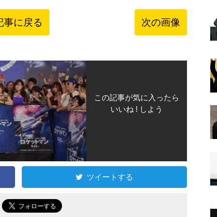
記事に戻る
次の画像
この記事が気に入ったら
いいね ! しよう
ツイートする
で