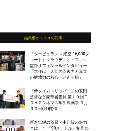
編集部オススメの記事
『タービュランス 絶空 16,000フ
ィート』クラウディオ・ファエ
監督オフィシャルインタビュー
「本作は、人間の回復力と真実
の解放力の核心へと迫る旅」
『侍タイムスリッパー』の安田
監督など豪華審査員 第１９回Ｔ
ＯＨＯシネマズ学生映画祭 ３月
３０日(月)開催
新進気鋭の監督・中川駿の魅力
とは！？ 『90メートル』制作の