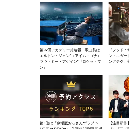
第92回アカデミー賞速報｜歌曲賞は
『フッド：
エルトン・ジョン“（アイム・ゴナ）
ン・エガー
ラヴ・ミー・アゲイン”『ロケットマ
ングテク、
ン』
第1位は『劇場版おっさんずラブ 〜
【注目新作
LOVE or DEAD〜』先週公開映画 初週
ブ』『二ノ