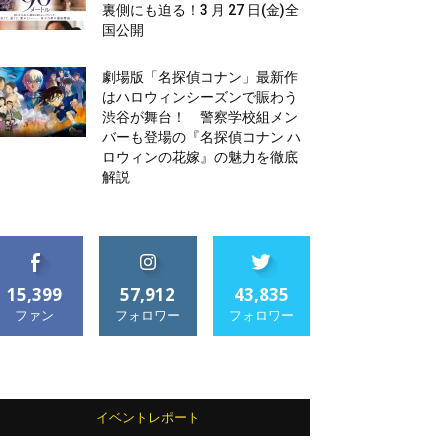
裏側にも迫る！3 月 27 日(金)全
国公開
劇場版「名探偵コナン」最新作
はハロウィンシーズンで賑わう
渋谷が舞台！ 警察学校組メン
バーも登場の『名探偵コナン ハ
ロウィンの花嫁』の魅力を徹底
解説
15,399
57,912
43,835
ファン
フォロワー
フォロワー
イベントレポート