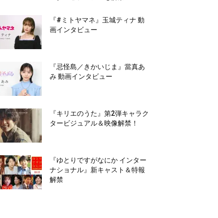
『#ミトヤマネ』玉城ティナ 動
画インタビュー
『忌怪島／きかいじま』當真あ
み 動画インタビュー
『キリエのうた』第2弾キャラク
タービジュアル＆映像解禁！
『ゆとりですがなにか インター
ナショナル』新キャスト＆特報
解禁