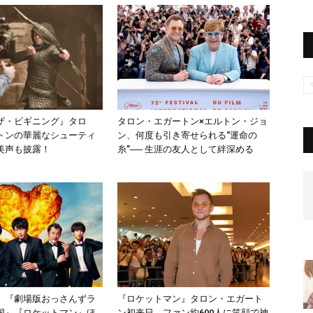
ザ・ビギニング』タロ
タロン・エガートン×エルトン・ジョ
トンの華麗なシューティ
ン、何度も引き寄せられる“運命の
美声も披露！
糸”── 生涯の友人として絆深める
】『劇場版おっさんずラ
『ロケットマン』タロン・エガート
国』『ロケットマン』ほ
ン初来日、ファン約600人に笑顔で神