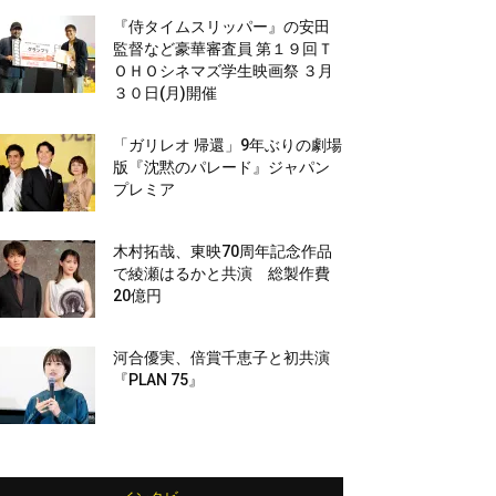
『侍タイムスリッパー』の安田
監督など豪華審査員 第１９回Ｔ
ＯＨＯシネマズ学生映画祭 ３月
３０日(月)開催
「ガリレオ 帰還」9年ぶりの劇場
版『沈黙のパレード』ジャパン
プレミア
木村拓哉、東映70周年記念作品
で綾瀬はるかと共演 総製作費
20億円
河合優実、倍賞千恵子と初共演
『PLAN 75』