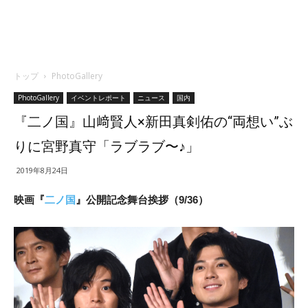
トップ
PhotoGallery
PhotoGallery
イベントレポート
ニュース
国内
『二ノ国』山﨑賢人×新田真剣佑の“両想い”ぶ
りに宮野真守「ラブラブ〜♪」
2019年8月24日
映画『
二ノ国
』公開記念舞台挨拶（9/36）