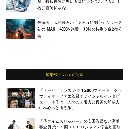
禁、特報映像に黒い着物に身を包んだ“人斬り
抜刀斎”剣心の姿
佐藤健、武井咲らが「るろうに剣心」シリーズ
初のIMAX、4DXを絶賛！30秒の特別映像2種公
開
編集部オススメの記事
『タービュランス 絶空 16,000フィート』クラ
ウディオ・ファエ監督オフィシャルインタビ
ュー「本作は、人間の回復力と真実の解放力
の核心へと迫る旅」
『侍タイムスリッパー』の安田監督など豪華
審査員 第１９回ＴＯＨＯシネマズ学生映画祭