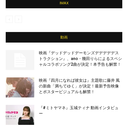
IMAX
動画
映画『デッドデッドデーモンズデデデデデス
トラクション』、ano・幾田りらによるスペシ
ャルコラボソング2曲が決定！本予告も解禁！
映画『四月になれば彼女は』主題歌に藤井 風
の新曲「満ちてゆく」が決定！最新予告映像
とポスタービジュアルも解禁！
『#ミトヤマネ』玉城ティナ 動画インタビュ
ー