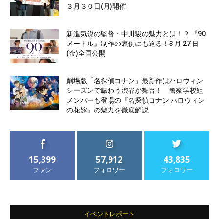
３月３０日(月)開催
新進気鋭の監督・中川駿の魅力とは！？ 『90
メートル』制作の裏側にも迫る！3 月 27 日
(金)全国公開
劇場版「名探偵コナン」最新作はハロウィン
シーズンで賑わう渋谷が舞台！ 警察学校組
メンバーも登場の『名探偵コナン ハロウィン
の花嫁』の魅力を徹底解説
15,399
57,912
43,835
ファン
フォロワー
フォロワー
イベントレポート