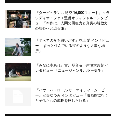
『タービュランス 絶空 16,000フィート』クラ
ウディオ・ファエ監督オフィシャルインタビ
ュー「本作は、人間の回復力と真実の解放力
の核心へと迫る旅」
『すべての夜を思いだす』見上 愛 インタビュ
ー 「ずっと住んでいる街のような大事な場
所」
『みなに幸あれ』古川琴音＆下津優太監督 イ
ンタビュー 「ニュージャンルホラー誕生」
『パウ・パトロール ザ・マイティ・ムービ
ー』安倍なつみ インタビュー「映画館に行く
と子供たちの成長を感じられる」