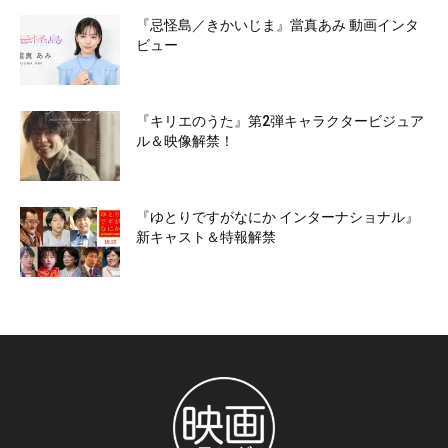
『忌怪島／きかいじま』當真あみ 動画インタ
ビュー
『キリエのうた』第2弾キャラクタービジュア
ル＆映像解禁！
『ゆとりですがなにか インターナショナル』
新キャスト＆特報解禁