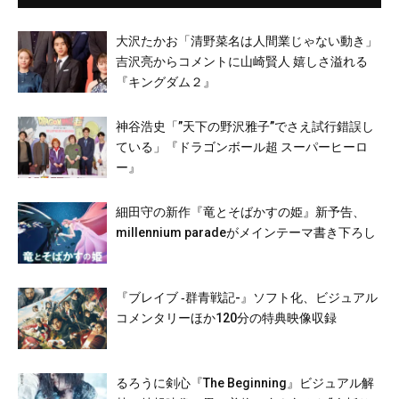
大沢たかお「清野菜名は人間業じゃない動き」
吉沢亮からコメントに山崎賢人 嬉しさ溢れる
『キングダム２』
神谷浩史「”天下の野沢雅子”でさえ試行錯誤し
ている」『ドラゴンボール超 スーパーヒーロ
ー』
細田守の新作『竜とそばかすの姫』新予告、
millennium paradeがメインテーマ書き下ろし
『ブレイブ ‐群青戦記-』ソフト化、ビジュアル
コメンタリーほか120分の特典映像収録
るろうに剣心『The Beginning』ビジュアル解