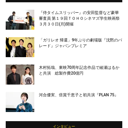
『侍タイムスリッパー』の安田監督など豪華
審査員 第１９回ＴＯＨＯシネマズ学生映画祭
３月３０日(月)開催
「ガリレオ 帰還」9年ぶりの劇場版『沈黙のパ
レード』ジャパンプレミア
木村拓哉、東映70周年記念作品で綾瀬はるか
と共演 総製作費20億円
河合優実、倍賞千恵子と初共演『PLAN 75』
インタビュー