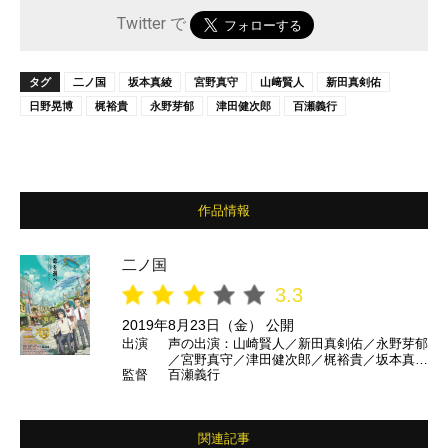
Twitter で
タグ
二ノ国
坂本真綾
宮野真守
山﨑賢人
新田真剣佑
日野晃博
梶裕貴
永野芽郁
津田健次郎
百瀬義行
作品情報
二ノ国
3.3
2019年8月23日（金） 公開
出演
声の出演：山崎賢人／新田真剣佑／永野芽郁
／宮野真守／津田健次郎／梶裕貴／坂本真綾
監督
百瀬義行
／山寺宏一 ほか
関連記事