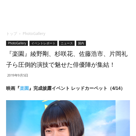
トップ
PhotoGallery
PhotoGallery
イベントレポート
ニュース
国内
『楽園』綾野剛、杉咲花、佐藤浩市、片岡礼
子ら圧倒的演技で魅せた俳優陣が集結！
2019年9月5日
映画『
楽園
』完成披露イベント レッドカーペット（4/14）