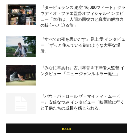
『タービュランス 絶空 16,000フィート』クラ
ウディオ・ファエ監督オフィシャルインタビ
ュー「本作は、人間の回復力と真実の解放力
の核心へと迫る旅」
『すべての夜を思いだす』見上 愛 インタビュ
ー 「ずっと住んでいる街のような大事な場
所」
『みなに幸あれ』古川琴音＆下津優太監督 イ
ンタビュー 「ニュージャンルホラー誕生」
『パウ・パトロール ザ・マイティ・ムービ
ー』安倍なつみ インタビュー「映画館に行く
と子供たちの成長を感じられる」
IMAX