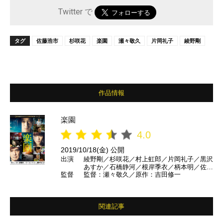
Twitter で
タグ
佐藤浩市
杉咲花
楽園
瀬々敬久
片岡礼子
綾野剛
作品情報
楽園
4.0
2019/10/18(金) 公開
出演
綾野剛／杉咲花／村上虹郎／片岡礼子／黒沢
あすか／石橋静河／根岸季衣／柄本明／佐藤
監督
監督：瀬々敬久／原作：吉田修一
浩市 ほか
関連記事