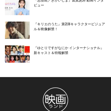
『忌怪島／きかいじま』當真あみ 動画インタ
ビュー
『キリエのうた』第2弾キャラクタービジュア
ル＆映像解禁！
『ゆとりですがなにか インターナショナル』
新キャスト＆特報解禁