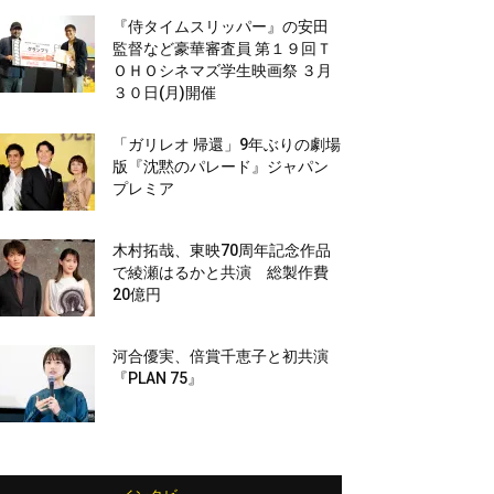
『侍タイムスリッパー』の安田
監督など豪華審査員 第１９回Ｔ
ＯＨＯシネマズ学生映画祭 ３月
３０日(月)開催
「ガリレオ 帰還」9年ぶりの劇場
版『沈黙のパレード』ジャパン
プレミア
木村拓哉、東映70周年記念作品
で綾瀬はるかと共演 総製作費
20億円
河合優実、倍賞千恵子と初共演
『PLAN 75』