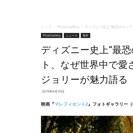
トップ
PhotoGallery
ディズニー史上“最恐のヴィ
PhotoGallery
ニュース
海外
ディズニー史上“最恐
ト、なぜ世界中で愛
ジョリーが魅力語る
2019年9月19日
映画『
マレフィセント2
』フォトギャラリー（8