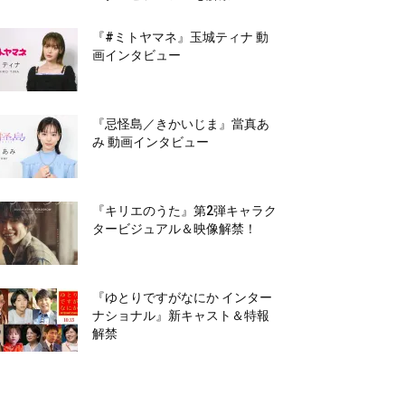
『#ミトヤマネ』玉城ティナ 動
画インタビュー
『忌怪島／きかいじま』當真あ
み 動画インタビュー
『キリエのうた』第2弾キャラク
タービジュアル＆映像解禁！
『ゆとりですがなにか インター
ナショナル』新キャスト＆特報
解禁