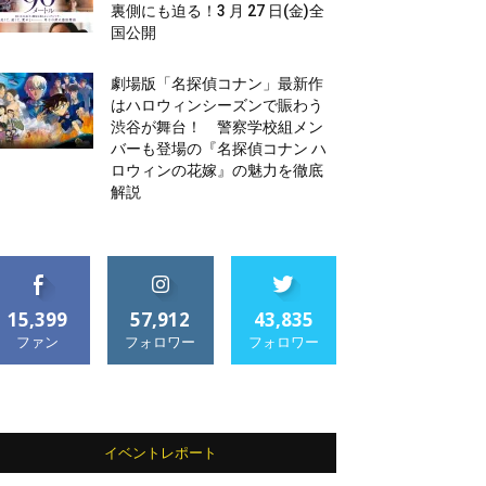
裏側にも迫る！3 月 27 日(金)全
国公開
劇場版「名探偵コナン」最新作
はハロウィンシーズンで賑わう
渋谷が舞台！ 警察学校組メン
バーも登場の『名探偵コナン ハ
ロウィンの花嫁』の魅力を徹底
解説
15,399
57,912
43,835
ファン
フォロワー
フォロワー
イベントレポート