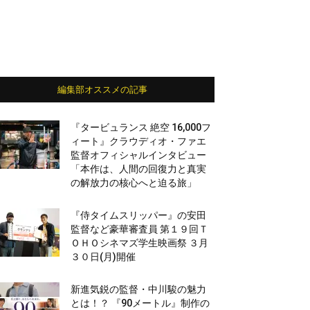
編集部オススメの記事
『タービュランス 絶空 16,000フ
ィート』クラウディオ・ファエ
監督オフィシャルインタビュー
「本作は、人間の回復力と真実
の解放力の核心へと迫る旅」
『侍タイムスリッパー』の安田
監督など豪華審査員 第１９回Ｔ
ＯＨＯシネマズ学生映画祭 ３月
３０日(月)開催
新進気鋭の監督・中川駿の魅力
とは！？ 『90メートル』制作の