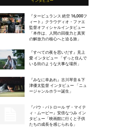
インタビュー
『タービュランス 絶空 16,000フ
ィート』クラウディオ・ファエ
監督オフィシャルインタビュー
「本作は、人間の回復力と真実
の解放力の核心へと迫る旅」
『すべての夜を思いだす』見上
愛 インタビュー 「ずっと住んで
いる街のような大事な場所」
『みなに幸あれ』古川琴音＆下
津優太監督 インタビュー 「ニュ
ージャンルホラー誕生」
『パウ・パトロール ザ・マイテ
ィ・ムービー』安倍なつみ イン
タビュー「映画館に行くと子供
たちの成長を感じられる」