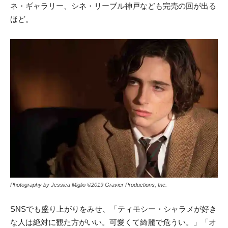
ネ・ギャラリー、シネ・リーブル神戸なども完売の回が出る
ほど。
Photography by Jessica Miglio ©︎2019 Gravier Productions, Inc.
SNSでも盛り上がりをみせ、「ティモシー・シャラメが好き
な人は絶対に観た方がいい。可愛くて綺麗で危うい。」「オ