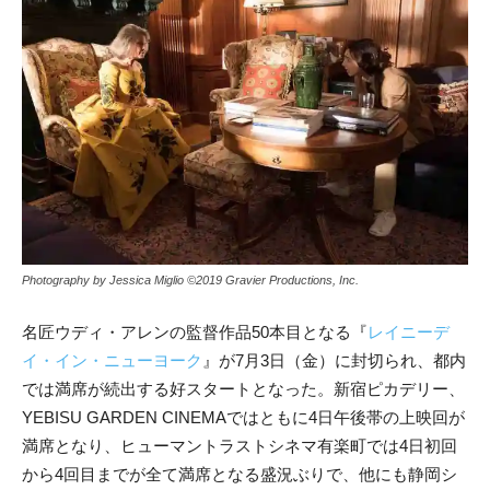
Photography by Jessica Miglio ©︎2019 Gravier Productions, Inc.
名匠ウディ・アレンの監督作品50本目となる『
レイニーデ
イ・イン・ニューヨーク
』が7月3日（金）に封切られ、都内
では満席が続出する好スタートとなった。新宿ピカデリー、
YEBISU GARDEN CINEMAではともに4日午後帯の上映回が
満席となり、ヒューマントラストシネマ有楽町では4日初回
から4回目までが全て満席となる盛況ぶりで、他にも静岡シ