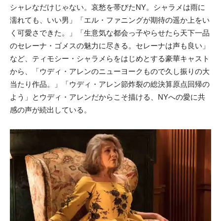
シャレなだけじゃない。哀愁を帯びたNY。シャラメは雨に
濡れても、いい男」「エル・ファニングが期待の遥か上をい
く可愛さできた。」「生意気な都会っ子やらせたら天下一品
のセレーナ・ゴメスの魅力に尽きる。セレーナは声も良い」
など、ティモシー・シャラメらをはじめとする豪華キャスト
から、「ウディ・アレンのニューヨークもので久し振りの大
当たり作品。」「ウディ・アレン節炸裂の総決算原点回帰の
よう」とウディ・アレンだからこそ描ける、NYへの愛に共
感の声が続出している。