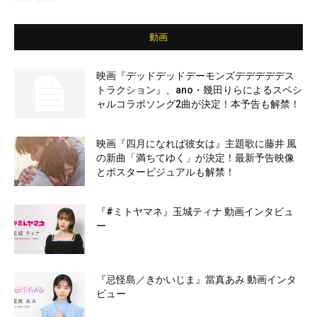
動画
映画『デッドデッドデーモンズデデデデデス
トラクション』、ano・幾田りらによるスペシ
ャルコラボソング2曲が決定！本予告も解禁！
映画『四月になれば彼女は』主題歌に藤井 風
の新曲「満ちてゆく」が決定！最新予告映像
とポスタービジュアルも解禁！
『#ミトヤマネ』玉城ティナ 動画インタビュ
ー
『忌怪島／きかいじま』當真あみ 動画インタ
ビュー