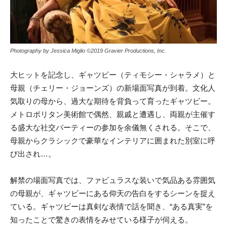
Photography by Jessica Miglio ©︎2019 Gravier Productions, Inc.
大ヒットを記念し、ギャツビー（ティモシー・シャラメ）と
母親（チェリー・ジョーンズ）の新場面写真が到着。文化人
気取りの母から、過大な期待を背負って育ったギャツビー。
メトロポリタン美術館で偶然、親戚と遭遇し、両親が主催す
る盛大な社交パーティーの参加を余儀無くされる。そこで、
母親からクラシックで豪華なインテリアに囲まれた別室に呼
び出され…。
解禁の場面写真では、ファビュラスな装いで気品ある雰囲気
の母親が、ギャツビーにある仰天の告白をするシーンを捉え
ている。ギャツビーは真剣な表情で話を聞き、“ある真実”を
知ったことで驚きの表情をみせている様子が伺える。