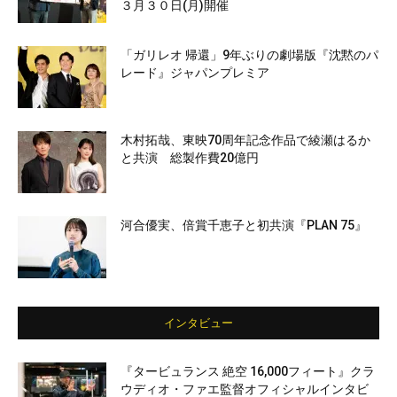
３月３０日(月)開催
「ガリレオ 帰還」9年ぶりの劇場版『沈黙のパ
レード』ジャパンプレミア
木村拓哉、東映70周年記念作品で綾瀬はるか
と共演 総製作費20億円
河合優実、倍賞千恵子と初共演『PLAN 75』
インタビュー
『タービュランス 絶空 16,000フィート』クラ
ウディオ・ファエ監督オフィシャルインタビ