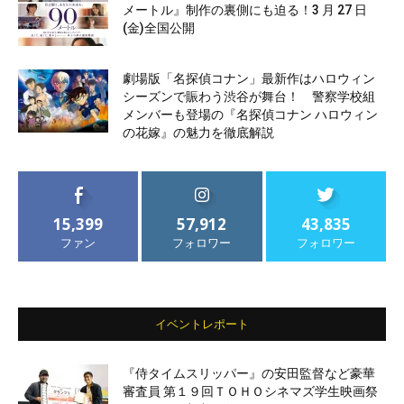
メートル』制作の裏側にも迫る！3 月 27 日
(金)全国公開
劇場版「名探偵コナン」最新作はハロウィン
シーズンで賑わう渋谷が舞台！ 警察学校組
メンバーも登場の『名探偵コナン ハロウィン
の花嫁』の魅力を徹底解説
15,399
57,912
43,835
ファン
フォロワー
フォロワー
イベントレポート
『侍タイムスリッパー』の安田監督など豪華
審査員 第１９回ＴＯＨＯシネマズ学生映画祭