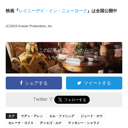
映画『
レイニーデイ・イン・ニューヨーク
』は全国公開中
(C)2019 Gravier Productions, Inc.
この記事が気に入ったら
いいね ! しよう
シェアする
ツイートする
Twitter で
タグ
ウディ・アレン
エル・ファニング
ジュード・ロウ
セレーナ・ゴメス
ディエゴ・ルナ
ティモシー・シャラメ