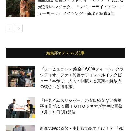
巨匠撮影監督ヴィットリオ・ストラーロによる
光と影のマジック、『レイニーデイ・イン・ニ
ューヨーク』メイキング・新場面写真5点
編集部オススメの記事
『タービュランス 絶空 16,000フィート』クラ
ウディオ・ファエ監督オフィシャルインタビ
ュー「本作は、人間の回復力と真実の解放力
の核心へと迫る旅」
『侍タイムスリッパー』の安田監督など豪華
審査員 第１９回ＴＯＨＯシネマズ学生映画祭
３月３０日(月)開催
新進気鋭の監督・中川駿の魅力とは！？ 『90