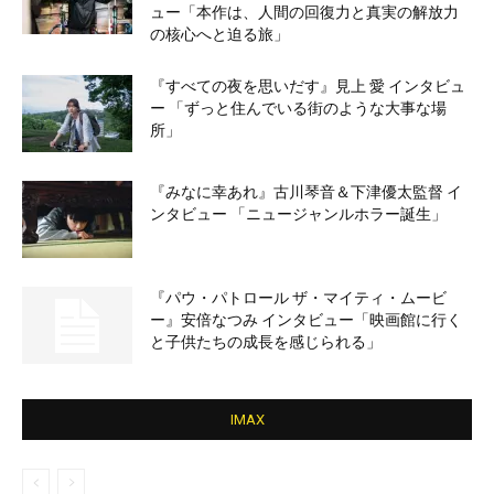
ュー「本作は、人間の回復力と真実の解放力
の核心へと迫る旅」
『すべての夜を思いだす』見上 愛 インタビュ
ー 「ずっと住んでいる街のような大事な場
所」
『みなに幸あれ』古川琴音＆下津優太監督 イ
ンタビュー 「ニュージャンルホラー誕生」
『パウ・パトロール ザ・マイティ・ムービ
ー』安倍なつみ インタビュー「映画館に行く
と子供たちの成長を感じられる」
IMAX