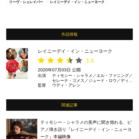
リーヴ・シュレイバー
レイニーデイ・イン・ニューヨーク
作品情報
レイニーデイ・イン・ニューヨーク
3.6
2020年07月03日 公開
出演
ティモシー・シャラメ／エル・ファニング／
セレーナ・ゴメス／ジュード・ロウ／ディエ
監督
ウディ・アレン
ゴ・ルナ／リーヴ・シュレイバー／アナリ
ー・アシュフォード／レベッカ・ホール／チ
ェリー・ジョーンズ／ウィル・ロジャース／
ケリー・ロールバッハ ほか
関連記事
ティモシー・シャラメの美声に聞き惚れる、ピ
アノ弾き語り『レイニーデイ・イン・ニューヨ
ーク』本編映像