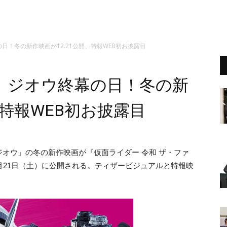
日！冬の新作映画が12.21公開、特報WEB初お披露目
、ジオウ終幕の日！冬の新
、特報WEB初お披露目
オウ」の冬の新作映画が『仮面ライダー 令和 ザ・ファ
月21日（土）に公開される。ティザービジュアルと特報映