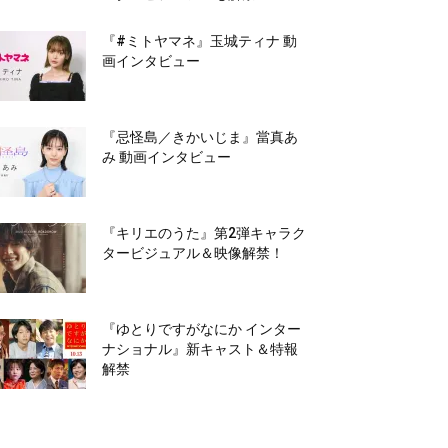
『#ミトヤマネ』玉城ティナ 動
画インタビュー
『忌怪島／きかいじま』當真あ
み 動画インタビュー
『キリエのうた』第2弾キャラク
タービジュアル＆映像解禁！
『ゆとりですがなにか インター
ナショナル』新キャスト＆特報
解禁