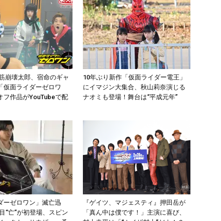
腹筋崩壊太郎、宿命のギャ
10年ぶり新作「仮面ライダー電王」
「仮面ライダーゼロワ
にイマジン大集合、秋山莉奈演じる
フ作品がYouTubeで配
ナオミも登場！舞台は“平成元年”
ダーゼロワン」滅亡迅
『ゲイツ、マジェスティ』押田岳が
4人目“亡”が初登場、スピン
「真ん中は僕です！」主演に喜び、