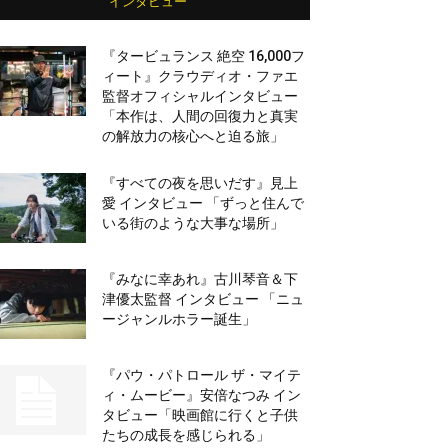
インタビュー
『タービュランス 絶空 16,000フ
ィート』クラウディオ・ファエ
監督オフィシャルインタビュー
「本作は、人間の回復力と真実
の解放力の核心へと迫る旅」
『すべての夜を思いだす』見上
愛 インタビュー 「ずっと住んで
いる街のような大事な場所」
『みなに幸あれ』古川琴音＆下
津優太監督 インタビュー 「ニュ
ージャンルホラー誕生」
『パウ・パトロール ザ・マイテ
ィ・ムービー』安倍なつみ イン
タビュー「映画館に行くと子供
たちの成長を感じられる」