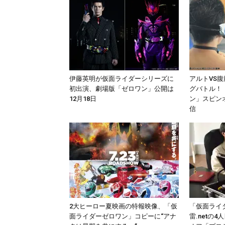
伊藤英明が仮面ライダーシリーズに
アルトVS
初出演、劇場版「ゼロワン」公開は
グバトル！
12月18日
ン」スピンオ
信
2大ヒーロー夏映画の特報映像、「仮
「仮面ライ
面ライダーゼロワン」コピーに“アナ
雷.netの