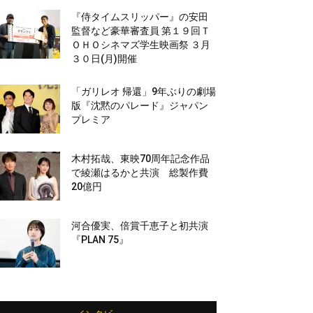
『侍タイムスリッパー』の安田
監督など豪華審査員 第１９回Ｔ
ＯＨＯシネマズ学生映画祭 ３月
３０日(月)開催
「ガリレオ 帰還」9年ぶりの劇場
版『沈黙のパレード』ジャパン
プレミア
木村拓哉、東映70周年記念作品
で綾瀬はるかと共演 総製作費
20億円
河合優実、倍賞千恵子と初共演
『PLAN 75』