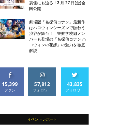
裏側にも迫る！3 月 27 日(金)全
国公開
劇場版「名探偵コナン」最新作
はハロウィンシーズンで賑わう
渋谷が舞台！ 警察学校組メン
バーも登場の『名探偵コナン ハ
ロウィンの花嫁』の魅力を徹底
解説
15,399
57,912
43,835
ファン
フォロワー
フォロワー
イベントレポート