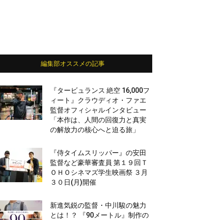
編集部オススメの記事
『タービュランス 絶空 16,000フ
ィート』クラウディオ・ファエ
監督オフィシャルインタビュー
「本作は、人間の回復力と真実
の解放力の核心へと迫る旅」
『侍タイムスリッパー』の安田
監督など豪華審査員 第１９回Ｔ
ＯＨＯシネマズ学生映画祭 ３月
３０日(月)開催
新進気鋭の監督・中川駿の魅力
とは！？ 『90メートル』制作の