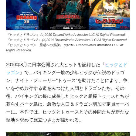
『ヒックとドラゴン』 (c)2010 DreamWorks Animation LLC.All Rights Reserved.
『ヒックとドラゴン2』 (c)2014 DreamWorks Animation LLC.All Rights Reserved.
『ヒックとドラゴン 聖地への冒険』 (c)2019 DreamWorks Animation LLC. All
Rights Reserved.
2010年8月に日本公開され大ヒットを記録した『
ヒックとド
ラゴン
』で、バイキング一族の少年ヒックが伝説のドラゴ
ン、ナイト・フューリー“トゥース”を助けたことにより、争
いをやめ共存する道をみつけた人間とドラゴンたち。その
後、バイキングの長に成長したヒックと相棒トゥースたちが
暮らすバーク島は、急激な人口＆ドラゴン増加で定員オーバ
ーに。本作では、ヒックとトゥースとその仲間たちが新たな
聖地を求めて旅立つさまが描かれる。