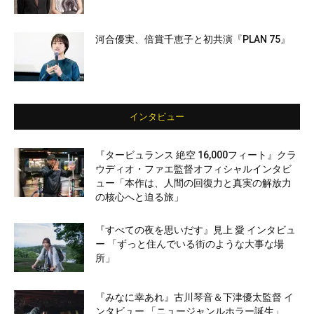
河合優実、倍賞千恵子と初共演『PLAN 75』
インタビュー
『タービュランス 絶空 16,000フィート』クラ
ウディオ・ファエ監督オフィシャルインタビ
ュー「本作は、人間の回復力と真実の解放力
の核心へと迫る旅」
『すべての夜を思いだす』見上 愛 インタビュ
ー 「ずっと住んでいる街のような大事な場
所」
『みなに幸あれ』古川琴音＆下津優太監督 イ
ンタビュー 「ニュージャンルホラー誕生」