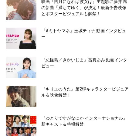
映画『四月になれば彼女は』主題歌に藤井 風
の新曲「満ちてゆく」が決定！最新予告映像
とポスタービジュアルも解禁！
『#ミトヤマネ』玉城ティナ 動画インタビュ
ー
『忌怪島／きかいじま』當真あみ 動画インタ
ビュー
『キリエのうた』第2弾キャラクタービジュア
ル＆映像解禁！
『ゆとりですがなにか インターナショナル』
新キャスト＆特報解禁