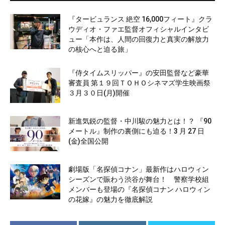
『タービュランス 絶空 16,000フィート』クラ
ウディオ・ファエ監督オフィシャルインタビ
ュー「本作は、人間の回復力と真実の解放力
の核心へと迫る旅」
『侍タイムスリッパー』の安田監督など豪華
審査員 第１９回ＴＯＨＯシネマズ学生映画祭
３月３０日(月)開催
新進気鋭の監督・中川駿の魅力とは！？ 『90
メートル』制作の裏側にも迫る！3 月 27 日
(金)全国公開
劇場版「名探偵コナン」最新作はハロウィン
シーズンで賑わう渋谷が舞台！ 警察学校組
メンバーも登場の『名探偵コナン ハロウィン
の花嫁』の魅力を徹底解説