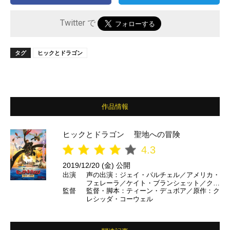
Twitter で
タグ
ヒックとドラゴン
作品情報
ヒックとドラゴン 聖地への冒険
4.3
2019/12/20 (金) 公開
出演
声の出演：ジェイ・パルチェル／アメリカ・
フェレーラ／ケイト・ブランシェット／クレ
監督
監督・脚本：ティーン・デュボア／原作：ク
イク・ファーガソン／F・マーレイ・エイブ
レシッダ・コーウェル
ラハム ほか （日本語吹き替え）田谷隼／
寿美菜子／深見梨加／田中正彦／松重豊 ほ
か