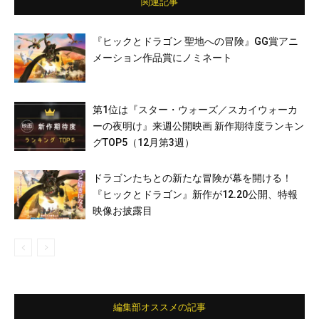
関連記事
『ヒックとドラゴン 聖地への冒険』GG賞アニ
メーション作品賞にノミネート
第1位は『スター・ウォーズ／スカイウォーカ
ーの夜明け』来週公開映画 新作期待度ランキン
グTOP5（12月第3週）
ドラゴンたちとの新たな冒険が幕を開ける！
『ヒックとドラゴン』新作が12.20公開、特報
映像お披露目
編集部オススメの記事