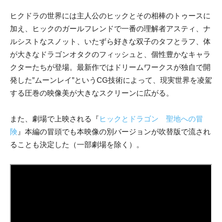
ヒクドラの世界には主人公のヒックとその相棒のトゥースに
加え、ヒックのガールフレンドで一番の理解者アスティ、ナ
ルシストなスノット、いたずら好きな双子のタフとラフ、体
が大きなドラゴンオタクのフィッシュと、個性豊かなキャラ
クターたちが登場。最新作ではドリームワークスが独自で開
発した”ムーンレイ”というCG技術によって、現実世界を凌駕
する圧巻の映像美が大きなスクリーンに広がる。
また、劇場で上映される『
ヒックとドラゴン 聖地への冒
険
』本編の冒頭でも本映像の別バージョンが吹替版で流され
ることも決定した（一部劇場を除く）。