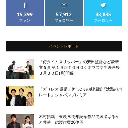
15,399
57,912
43,835
ファン
フォロワー
フォロワー
イベントレポート
『侍タイムスリッパー』の安田監督など豪華
審査員 第１９回ＴＯＨＯシネマズ学生映画祭
３月３０日(月)開催
「ガリレオ 帰還」9年ぶりの劇場版『沈黙のパ
レード』ジャパンプレミア
木村拓哉、東映70周年記念作品で綾瀬はるか
と共演 総製作費20億円