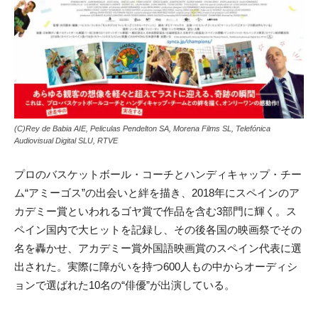
(C)Rey de Babia AIE, Peliculas Pendelton SA, Morena Films SL, Telefónica
Audiovisual Digital SLU, RTVE
プロのバスケットボール・コーチとハンディキャップ・チー
ム“アミーゴス”の出会いと絆を描き、2018年にスペインのア
カデミー賞といわれるゴヤ賞で作品を含む3部門に輝く。ス
ペイン国内で大ヒットを記録し、その後各国の映画祭でその
名を轟かせ、アカデミー賞外国語映画賞のスペイン代表に選
出された。実際に障がいを持つ600人もの中からオーディシ
ョンで選ばれた10名の“俳優”が出演している。