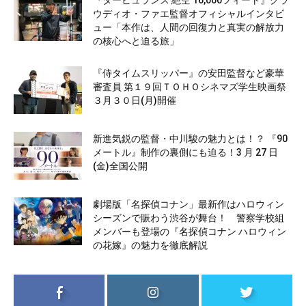
ウディオ・ファエ監督オフィシャルインタビ
ュー「本作は、人間の回復力と真実の解放力
の核心へと迫る旅」
『侍タイムスリッパー』の安田監督など豪華
審査員 第１９回ＴＯＨＯシネマズ学生映画祭
３月３０日(月)開催
新進気鋭の監督・中川駿の魅力とは！？ 『90
メートル』制作の裏側にも迫る！3 月 27 日
(金)全国公開
劇場版「名探偵コナン」最新作はハロウィン
シーズンで賑わう渋谷が舞台！ 警察学校組
メンバーも登場の『名探偵コナン ハロウィン
の花嫁』の魅力を徹底解説