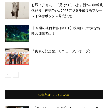
お帰り 寅さん！『男はつらいよ』新作の特報映
像解禁、復刻“寅んく”4Kデジタル修復版ブルー
レイ全巻ボックス発売決定
【 今週の注目新作 (3/11) 】映画館で壮大な冒
険の目撃者に！
「寅さん記念館」リニューアルオープン！
編集部オススメの記事
『タービュランス 絶空 16,000フィート』クラ