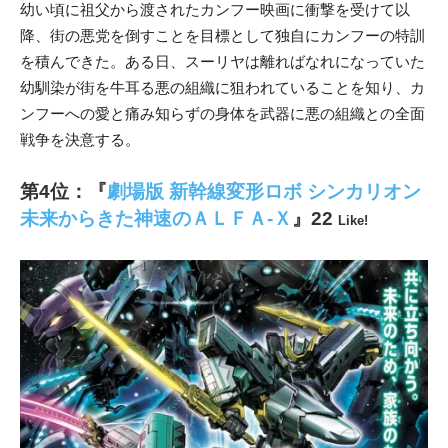
幼い頃に祖父から渡されたカンフー映画に衝撃を受けて以
降、街の悪党を倒すことを目標として独自にカンフーの特訓
を積んできた。ある日、スーリヤは離ればなれになっていた
幼馴染が街を牛耳る悪の組織に狙われていることを知り、カ
ンフーへの愛と痛み知らずの身体を武器に悪の組織との全面
戦争を決意する。
第4位：『
劇場版 新幹線変形ロボ シンカリオン
未来からきた神速のＡＬＦＡ-Ｘ
』22
Like!