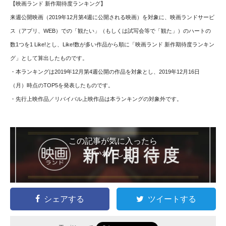
【映画ランド 新作期待度ランキング
】
来週公開映画（
2019年12月第4週
に公開される映画）を対象に、映画ランドサービ
ス（アプリ、WEB）での「観たい」（もしくは試写会等で「観た」）のハートの
数1つを1 Like!とし、Like!数が多い作品から順に「映画ランド 新作期待度ランキン
グ」として算出したものです。
・本ランキングは2
019年12月第4週
公開の作品を対象とし、2019年12月16日
（月）時点のTOP5を発表したものです。
・先行上映作品／リバイバル上映作品は本ランキングの対象外です。
この記事が気に入ったら
いいね ! しよう
シェアする
ツイートする