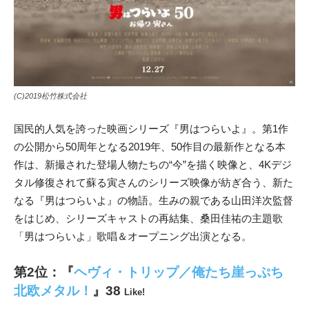
(C)2019松竹株式会社
国民的人気を誇った映画シリーズ『男はつらいよ』。第1作
の公開から50周年となる2019年、50作目の最新作となる本
作は、新撮された登場人物たちの“今”を描く映像と、4Kデジ
タル修復されて蘇る寅さんのシリーズ映像が紡ぎ合う、新た
なる『男はつらいよ』の物語。生みの親である山田洋次監督
をはじめ、シリーズキャストの再結集、桑田佳祐の主題歌
「男はつらいよ」歌唱＆オープニング出演となる。
第2位：『
ヘヴィ
・
トリップ
／俺たち崖っぷち
北欧メタル！
』38
Like!