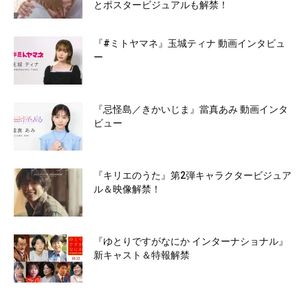
とポスタービジュアルも解禁！
『#ミトヤマネ』玉城ティナ 動画インタビュ
ー
『忌怪島／きかいじま』當真あみ 動画インタ
ビュー
『キリエのうた』第2弾キャラクタービジュア
ル＆映像解禁！
『ゆとりですがなにか インターナショナル』
新キャスト＆特報解禁