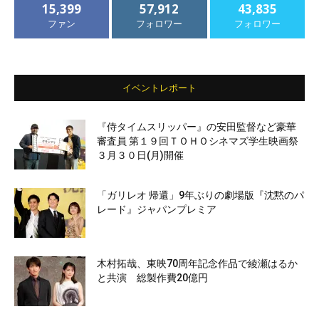
15,399
57,912
43,835
ファン
フォロワー
フォロワー
イベントレポート
『侍タイムスリッパー』の安田監督など豪華
審査員 第１９回ＴＯＨＯシネマズ学生映画祭
３月３０日(月)開催
「ガリレオ 帰還」9年ぶりの劇場版『沈黙のパ
レード』ジャパンプレミア
木村拓哉、東映70周年記念作品で綾瀬はるか
と共演 総製作費20億円