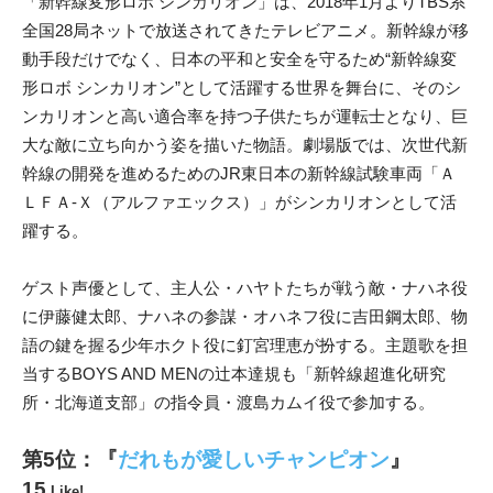
「新幹線変形ロボ シンカリオン」は、2018年1月よりTBS系
全国28局ネットで放送されてきたテレビアニメ。新幹線が移
動手段だけでなく、日本の平和と安全を守るため“新幹線変
形ロボ シンカリオン”として活躍する世界を舞台に、そのシ
ンカリオンと高い適合率を持つ子供たちが運転士となり、巨
大な敵に立ち向かう姿を描いた物語。劇場版では、次世代新
幹線の開発を進めるためのJR東日本の新幹線試験車両「Ａ
ＬＦＡ-Ｘ（アルファエックス）」がシンカリオンとして活
躍する。
ゲスト声優として、主人公・ハヤトたちが戦う敵・ナハネ役
に伊藤健太郎、ナハネの参謀・オハネフ役に吉田鋼太郎、物
語の鍵を握る少年ホクト役に釘宮理恵が扮する。主題歌を担
当するBOYS AND MENの辻本達規も「新幹線超進化研究
所・北海道支部」の指令員・渡島カムイ役で参加する。
第5位：『
だれもが愛しいチャンピオン
』
15
Like!