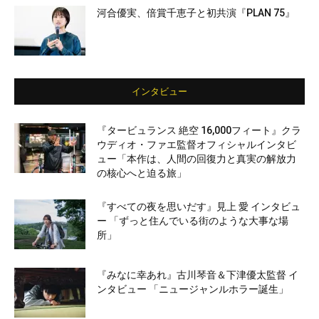
河合優実、倍賞千恵子と初共演『PLAN 75』
インタビュー
『タービュランス 絶空 16,000フィート』クラ
ウディオ・ファエ監督オフィシャルインタビ
ュー「本作は、人間の回復力と真実の解放力
の核心へと迫る旅」
『すべての夜を思いだす』見上 愛 インタビュ
ー 「ずっと住んでいる街のような大事な場
所」
『みなに幸あれ』古川琴音＆下津優太監督 イ
ンタビュー 「ニュージャンルホラー誕生」