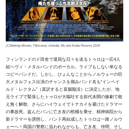
(C)Making Movies, Filmcamp, Umedia, Mu tant Koala Pictures 2018
フィンランドのド田舎で退屈な日々を送るトゥロは一応4人
組ヘヴィ・メタルバンドのボーカル。ライブもしない単なる
コピーバンドだ。しかし、ひょんなことからノルウェーの巨
大メタルフェス出演のチャンスを掴みバンド名も“インペイ
ルド・レクタム”（直訳すると直腸陥没）に決定したが、地
元ライブで緊張したトゥロが大嘔吐する前代未聞の惨劇で敢
え無く解散。さらにハイウェイでトナカイを避けたドラマー
の事故死。盗んだバンに亡き友の棺桶を乗せ、精神病院から
新ドラマーを誘拐し、バンド再結成したトゥロは一路ノルウ
ェーへ！両国の警察に追われながらも、亡き友、仲間、そし