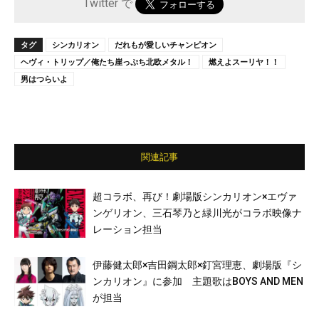
Twitter で
タグ
シンカリオン
だれもが愛しいチャンピオン
ヘヴィ・トリップ／俺たち崖っぷち北欧メタル！
燃えよスーリヤ！！
男はつらいよ
関連記事
超コラボ、再び！劇場版シンカリオン×エヴァ
ンゲリオン、三石琴乃と緑川光がコラボ映像ナ
レーション担当
伊藤健太郎×吉田鋼太郎×釘宮理恵、劇場版『シ
ンカリオン』に参加 主題歌はBOYS AND MEN
が担当