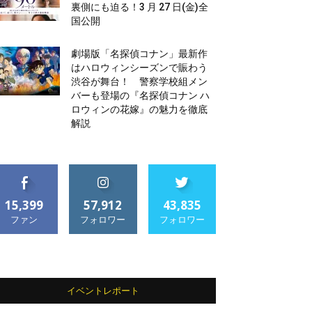
裏側にも迫る！3 月 27 日(金)全
国公開
劇場版「名探偵コナン」最新作
はハロウィンシーズンで賑わう
渋谷が舞台！ 警察学校組メン
バーも登場の『名探偵コナン ハ
ロウィンの花嫁』の魅力を徹底
解説
15,399
57,912
43,835
ファン
フォロワー
フォロワー
イベントレポート