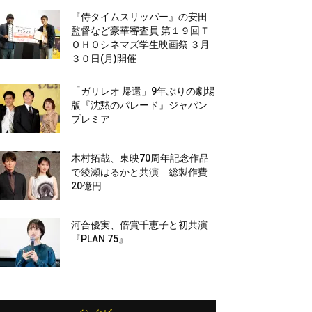
『侍タイムスリッパー』の安田
監督など豪華審査員 第１９回Ｔ
ＯＨＯシネマズ学生映画祭 ３月
３０日(月)開催
「ガリレオ 帰還」9年ぶりの劇場
版『沈黙のパレード』ジャパン
プレミア
木村拓哉、東映70周年記念作品
で綾瀬はるかと共演 総製作費
20億円
河合優実、倍賞千恵子と初共演
『PLAN 75』