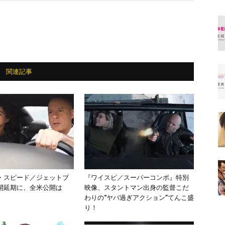
関連記事
・スピード／ジェットブ
『ワイスピ／スーパーコンボ』特別
開延期に、全米公開は
映像、スタントマン出身の監督こだ
わりの“ヤバ過ぎアクション”てんこ盛
り！