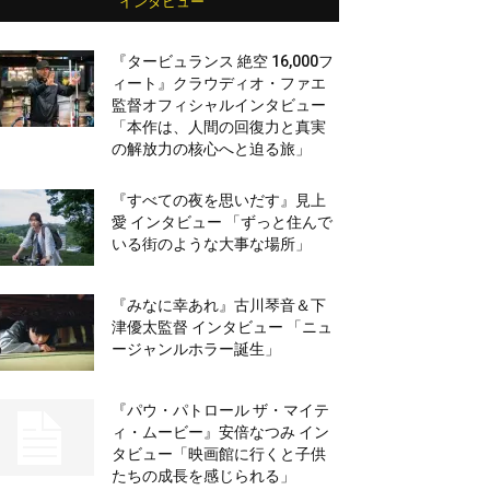
インタビュー
『タービュランス 絶空 16,000フ
ィート』クラウディオ・ファエ
監督オフィシャルインタビュー
「本作は、人間の回復力と真実
の解放力の核心へと迫る旅」
『すべての夜を思いだす』見上
愛 インタビュー 「ずっと住んで
いる街のような大事な場所」
『みなに幸あれ』古川琴音＆下
津優太監督 インタビュー 「ニュ
ージャンルホラー誕生」
『パウ・パトロール ザ・マイテ
ィ・ムービー』安倍なつみ イン
タビュー「映画館に行くと子供
たちの成長を感じられる」