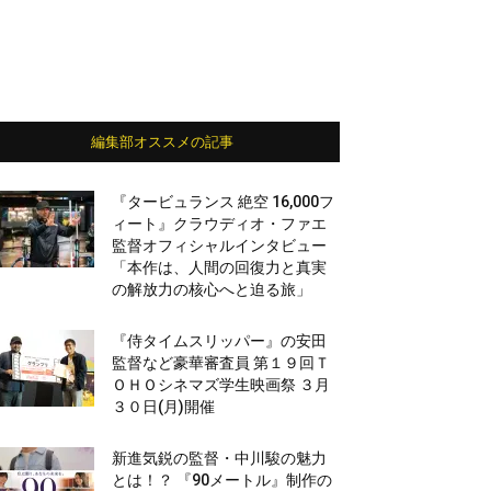
編集部オススメの記事
『タービュランス 絶空 16,000フ
ィート』クラウディオ・ファエ
監督オフィシャルインタビュー
「本作は、人間の回復力と真実
の解放力の核心へと迫る旅」
『侍タイムスリッパー』の安田
監督など豪華審査員 第１９回Ｔ
ＯＨＯシネマズ学生映画祭 ３月
３０日(月)開催
新進気鋭の監督・中川駿の魅力
とは！？ 『90メートル』制作の