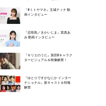
『#ミトヤマネ』玉城ティナ 動
画インタビュー
『忌怪島／きかいじま』當真あ
み 動画インタビュー
『キリエのうた』第2弾キャラク
タービジュアル＆映像解禁！
『ゆとりですがなにか インター
ナショナル』新キャスト＆特報
解禁