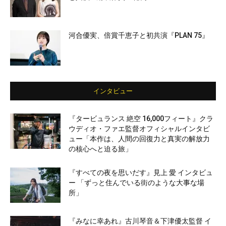
河合優実、倍賞千恵子と初共演『PLAN 75』
インタビュー
『タービュランス 絶空 16,000フィート』クラ
ウディオ・ファエ監督オフィシャルインタビ
ュー「本作は、人間の回復力と真実の解放力
の核心へと迫る旅」
『すべての夜を思いだす』見上 愛 インタビュ
ー 「ずっと住んでいる街のような大事な場
所」
『みなに幸あれ』古川琴音＆下津優太監督 イ