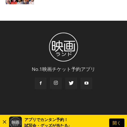
No.1映画チケット予約アプリ
アプリでカンタン予約！
開く
© Copyright 2018 Eigaland, inc. All Rights Reserved.
試写会・グッズが当たる♪