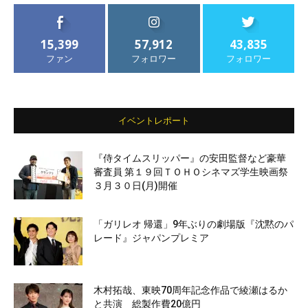
15,399
57,912
43,835
ファン
フォロワー
フォロワー
イベントレポート
『侍タイムスリッパー』の安田監督など豪華
審査員 第１９回ＴＯＨＯシネマズ学生映画祭
３月３０日(月)開催
「ガリレオ 帰還」9年ぶりの劇場版『沈黙のパ
レード』ジャパンプレミア
木村拓哉、東映70周年記念作品で綾瀬はるか
と共演 総製作費20億円