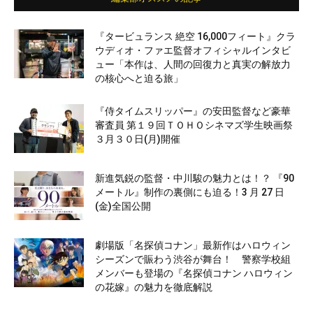
『タービュランス 絶空 16,000フィート』クラ
ウディオ・ファエ監督オフィシャルインタビ
ュー「本作は、人間の回復力と真実の解放力
の核心へと迫る旅」
『侍タイムスリッパー』の安田監督など豪華
審査員 第１９回ＴＯＨＯシネマズ学生映画祭
３月３０日(月)開催
新進気鋭の監督・中川駿の魅力とは！？ 『90
メートル』制作の裏側にも迫る！3 月 27 日
(金)全国公開
劇場版「名探偵コナン」最新作はハロウィン
シーズンで賑わう渋谷が舞台！ 警察学校組
メンバーも登場の『名探偵コナン ハロウィン
の花嫁』の魅力を徹底解説