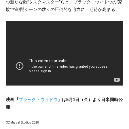
つ新たな敵“タスクマスター”らと、ブラック・ウィドウの“家
族”の戦闘シーンの数々の圧倒的な迫力に、期待が高まる。
映画『
ブラック・ウィドウ
』は5月1日（金）より日米同時公
開
(C)Marvel Studios 2020