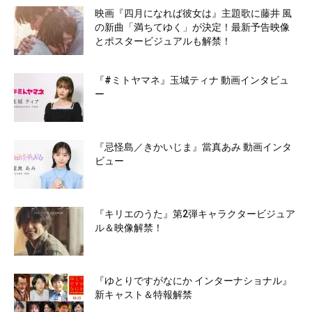
映画『四月になれば彼女は』主題歌に藤井 風
の新曲「満ちてゆく」が決定！最新予告映像
とポスタービジュアルも解禁！
『#ミトヤマネ』玉城ティナ 動画インタビュ
ー
『忌怪島／きかいじま』當真あみ 動画インタ
ビュー
『キリエのうた』第2弾キャラクタービジュア
ル＆映像解禁！
『ゆとりですがなにか インターナショナル』
新キャスト＆特報解禁