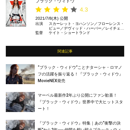
ブラック・ウィドウ
4.3
2021/7/8(木) 公開
出演
スカーレット・ヨハンソン／フローレンス・
ピュー／デヴィッド・ハーバー／レイチェ
監督
ケイト・ショートランド
ル・ワイズ ほか
関連記事
“ブラック・ウィドウ”ことナターシャ・ロマノ
フの活躍を振り返る！『ブラック・ウィドウ』
MovieNEX発売
マーベル最新作2年ぶり公開にファン歓喜！
『ブラック・ウィドウ』世界中で大ヒットスタ
ート！
『ブラック・ウィドウ』特集｜あの“衝撃の決
断”から2年── 仲間を想い戦うブラック・ウィ