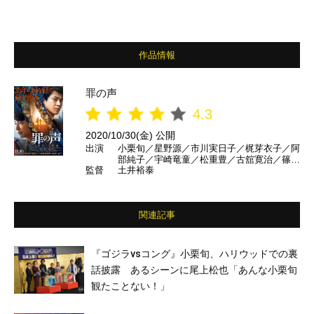
作品情報
罪の声
4.3
2020/10/30(金) 公開
出演
小栗旬／星野源／市川実日子／梶芽衣子／阿
部純子／宇崎竜童／松重豊／古舘寛治／篠原
監督
土井裕泰
ゆき子／原菜乃華／火野正平／正司照枝 ほ
か
関連記事
『ゴジラvsコング』小栗旬、ハリウッドでの裏
話披露 あるシーンに尾上松也「あんな小栗旬
観たことない！」