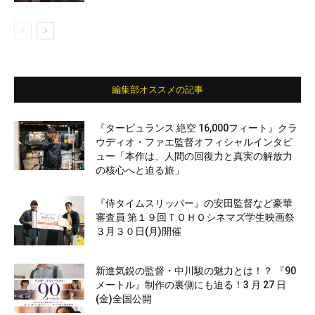
編集部オススメの記事
『タービュランス 絶空 16,000フィート』クラ
ウディオ・ファエ監督オフィシャルインタビ
ュー「本作は、人間の回復力と真実の解放力
の核心へと迫る旅」
『侍タイムスリッパー』の安田監督など豪華
審査員 第１９回ＴＯＨＯシネマズ学生映画祭
３月３０日(月)開催
新進気鋭の監督・中川駿の魅力とは！？ 『90
メートル』制作の裏側にも迫る！3 月 27 日
(金)全国公開