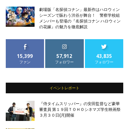
劇場版「名探偵コナン」最新作はハロウィン
シーズンで賑わう渋谷が舞台！ 警察学校組
メンバーも登場の『名探偵コナン ハロウィン
の花嫁』の魅力を徹底解説
15,399
57,912
43,835
ファン
フォロワー
フォロワー
イベントレポート
『侍タイムスリッパー』の安田監督など豪華
審査員 第１９回ＴＯＨＯシネマズ学生映画祭
３月３０日(月)開催