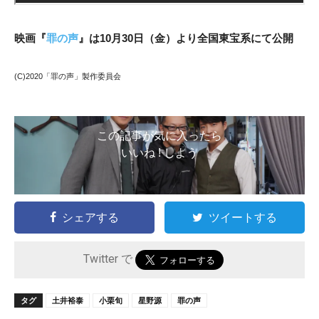
映画『
罪の声
』は10月30日（金）より全国東宝系にて公開
(C)2020「罪の声」製作委員会
この記事が気に入ったら
いいね ! しよう
シェアする
ツイートする
Twitter で
タグ
土井裕泰
小栗旬
星野源
罪の声