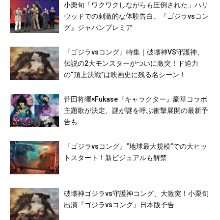
小栗旬「ワクワクしながらも圧倒された」ハリ
ウッドでの刺激的な体験告白、『ゴジラvsコン
グ』ジャパンプレミア
『ゴジラvsコング』特集｜破壊神VS守護神、
伝説の2大モンスターがついに激突！ド迫力
の“頂上決戦”は映画史に残る名シーン！
菅田将暉×Fukase『キャラクター』豪華コラボ
主題歌が決定、謎が謎を呼ぶ衝撃展開の最新予
告も
『ゴジラvsコング』“地球最大規模”での大ヒッ
トスタート！新ビジュアルも解禁
破壊神ゴジラvs守護神コング、大激突！小栗旬
出演『ゴジラvsコング』日本版予告