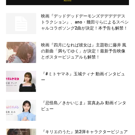
映画『デッドデッドデーモンズデデデデデス
トラクション』、ano・幾田りらによるスペシ
ャルコラボソング2曲が決定！本予告も解禁！
映画『四月になれば彼女は』主題歌に藤井 風
の新曲「満ちてゆく」が決定！最新予告映像
とポスタービジュアルも解禁！
『#ミトヤマネ』玉城ティナ 動画インタビュ
ー
『忌怪島／きかいじま』當真あみ 動画インタ
ビュー
『キリエのうた』第2弾キャラクタービジュア