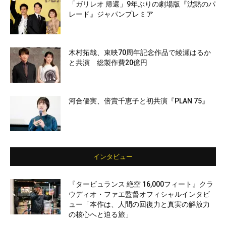
「ガリレオ 帰還」9年ぶりの劇場版『沈黙のパ
レード』ジャパンプレミア
木村拓哉、東映70周年記念作品で綾瀬はるか
と共演 総製作費20億円
河合優実、倍賞千恵子と初共演『PLAN 75』
インタビュー
『タービュランス 絶空 16,000フィート』クラ
ウディオ・ファエ監督オフィシャルインタビ
ュー「本作は、人間の回復力と真実の解放力
の核心へと迫る旅」