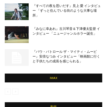
『すべての夜を思いだす』見上 愛 インタビュ
ー 「ずっと住んでいる街のような大事な場
所」
『みなに幸あれ』古川琴音＆下津優太監督 イ
ンタビュー 「ニュージャンルホラー誕生」
『パウ・パトロール ザ・マイティ・ムービ
ー』安倍なつみ インタビュー「映画館に行く
と子供たちの成長を感じられる」
IMAX
動画