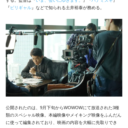
する。監督は『
いま、会いにゆきます。
』『
ハナミズキ
』
『
ビリギャル
』などで知られる土井裕泰が務める。
公開されたのは、9月下旬からWOWOWにて放送された3種
類のスペシャル映像。本編映像やメイキング映像をふんだん
に使って編集されており、映画の内容を大幅に先取りでき