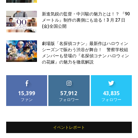
新進気鋭の監督・中川駿の魅力とは！？ 『90
メートル』制作の裏側にも迫る！3 月 27 日
(金)全国公開
劇場版「名探偵コナン」最新作はハロウィン
シーズンで賑わう渋谷が舞台！ 警察学校組
メンバーも登場の『名探偵コナン ハロウィン
の花嫁』の魅力を徹底解説
15,399
57,912
43,835
ファン
フォロワー
フォロワー
イベントレポート