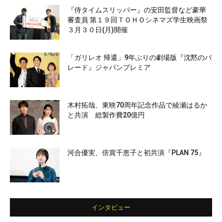
『侍タイムスリッパー』の安田監督など豪華
審査員 第１９回ＴＯＨＯシネマズ学生映画祭
３月３０日(月)開催
「ガリレオ 帰還」9年ぶりの劇場版『沈黙のパ
レード』ジャパンプレミア
木村拓哉、東映70周年記念作品で綾瀬はるか
と共演 総製作費20億円
河合優実、倍賞千恵子と初共演『PLAN 75』
インタビュー