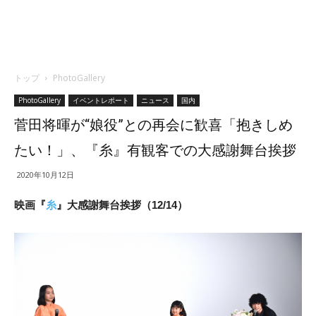
トップ
PhotoGallery
PhotoGallery
イベントレポート
ニュース
国内
菅田将暉が“娘役”との再会に歓喜「抱きしめ
たい！」、『糸』有観客での大感謝舞台挨拶
2020年10月12日
映画『
糸
』大感謝舞台挨拶（12/14）