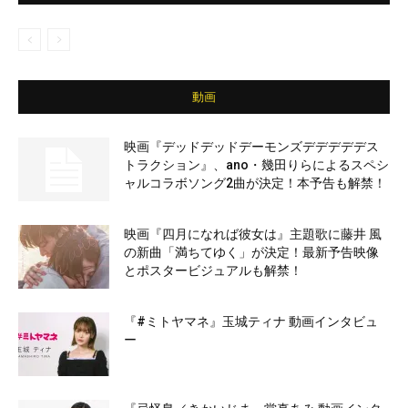
動画
映画『デッドデッドデーモンズデデデデデス
トラクション』、ano・幾田りらによるスペシ
ャルコラボソング2曲が決定！本予告も解禁！
映画『四月になれば彼女は』主題歌に藤井 風
の新曲「満ちてゆく」が決定！最新予告映像
とポスタービジュアルも解禁！
『#ミトヤマネ』玉城ティナ 動画インタビュ
ー