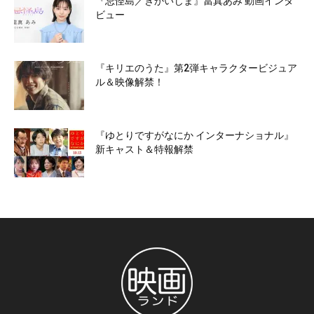
『忌怪島／きかいじま』當真あみ 動画インタ
ビュー
『キリエのうた』第2弾キャラクタービジュア
ル＆映像解禁！
『ゆとりですがなにか インターナショナル』
新キャスト＆特報解禁