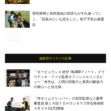
菅田将暉と有村架純の気持ちがすれ違ってい
く…『花束みたいな恋をした』長尺予告お披露
目
編集部オススメの記事
『タービュランス 絶空 16,000フィート』クラ
ウディオ・ファエ監督オフィシャルインタビ
ュー「本作は、人間の回復力と真実の解放力
の核心へと迫る旅」
『侍タイムスリッパー』の安田監督など豪華
審査員 第１９回ＴＯＨＯシネマズ学生映画祭
３月３０日(月)開催