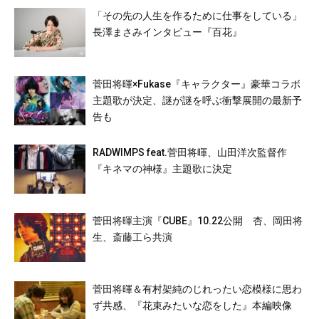
「その先の人生を作るために仕事をしている」
長澤まさみインタビュー『百花』
菅田将暉×Fukase『キャラクター』豪華コラボ
主題歌が決定、謎が謎を呼ぶ衝撃展開の最新予
告も
RADWIMPS feat.菅田将暉、山田洋次監督作
『キネマの神様』主題歌に決定
菅田将暉主演『CUBE』10.22公開 杏、岡田将
生、斎藤工ら共演
菅田将暉＆有村架純のじれったい恋模様に思わ
ず共感、『花束みたいな恋をした』本編映像