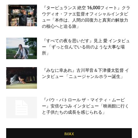
『タービュランス 絶空 16,000フィート』クラ
ウディオ・ファエ監督オフィシャルインタビ
ュー「本作は、人間の回復力と真実の解放力
の核心へと迫る旅」
『すべての夜を思いだす』見上 愛 インタビュ
ー 「ずっと住んでいる街のような大事な場
所」
『みなに幸あれ』古川琴音＆下津優太監督 イ
ンタビュー 「ニュージャンルホラー誕生」
『パウ・パトロール ザ・マイティ・ムービ
ー』安倍なつみ インタビュー「映画館に行く
と子供たちの成長を感じられる」
IMAX