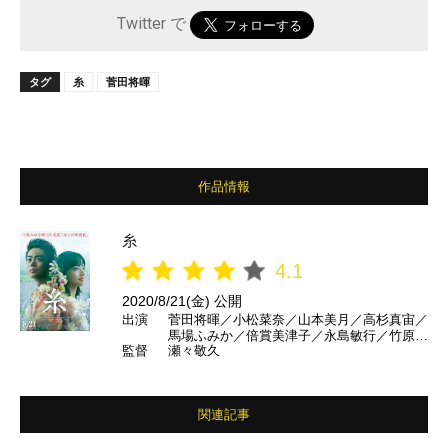
Twitter で
タグ
糸
菅田将暉
作品情報
糸
4.1
2020/8/21(金) 公開
出演
菅田将暉／小松菜奈／山本美月／高杉真宙／
馬場ふみか／倍賞美津子／永島敏行／竹原ピ
監督
瀬々敬久
ストル／二階堂ふみ／松重豊／田中美佐子／
山口紗弥加／成田凌／斎藤工／榮倉奈々／片
寄涼太 ほか
関連記事