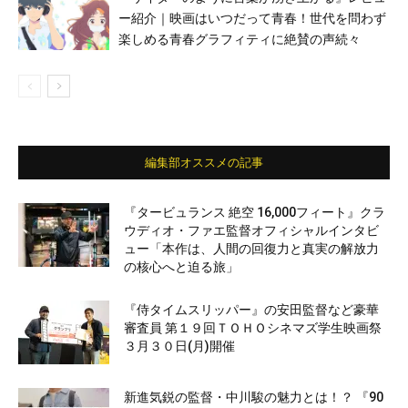
ー紹介｜映画はいつだって青春！世代を問わず
楽しめる青春グラフィティに絶賛の声続々
編集部オススメの記事
『タービュランス 絶空 16,000フィート』クラ
ウディオ・ファエ監督オフィシャルインタビ
ュー「本作は、人間の回復力と真実の解放力
の核心へと迫る旅」
『侍タイムスリッパー』の安田監督など豪華
審査員 第１９回ＴＯＨＯシネマズ学生映画祭
３月３０日(月)開催
新進気鋭の監督・中川駿の魅力とは！？ 『90