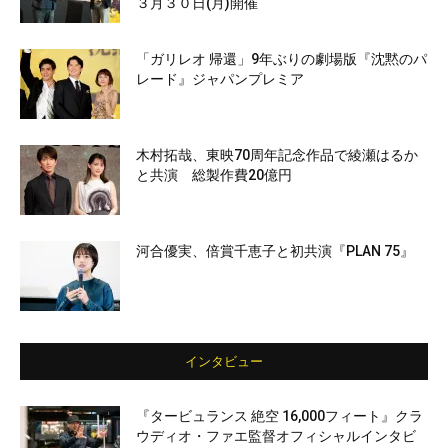
３月３０日(月)開催
「ガリレオ 帰還」9年ぶりの劇場版『沈黙のパ
レード』ジャパンプレミア
木村拓哉、東映70周年記念作品で綾瀬はるか
と共演 総製作費20億円
河合優実、倍賞千恵子と初共演『PLAN 75』
インタビュー
『タービュランス 絶空 16,000フィート』クラ
ウディオ・ファエ監督オフィシャルインタビ