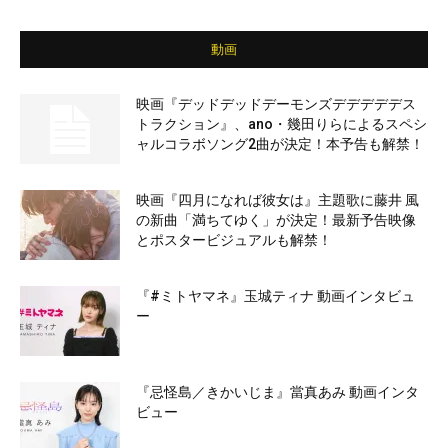
動画
映画『デッドデッドデーモンズデデデデデス
トラクション』、ano・幾田りらによるスペシ
ャルコラボソング2曲が決定！本予告も解禁！
映画『四月になれば彼女は』主題歌に藤井 風
の新曲「満ちてゆく」が決定！最新予告映像
とポスタービジュアルも解禁！
『#ミトヤマネ』玉城ティナ 動画インタビュ
ー
『忌怪島／きかいじま』當真あみ 動画インタ
ビュー