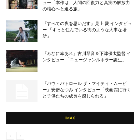
ュー「本作は、人間の回復力と真実の解放力
の核心へと迫る旅」
『すべての夜を思いだす』見上 愛 インタビュ
ー 「ずっと住んでいる街のような大事な場
所」
『みなに幸あれ』古川琴音＆下津優太監督 イ
ンタビュー 「ニュージャンルホラー誕生」
『パウ・パトロール ザ・マイティ・ムービ
ー』安倍なつみ インタビュー「映画館に行く
と子供たちの成長を感じられる」
IMAX