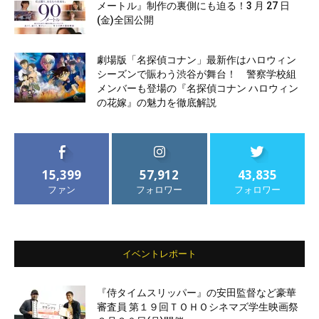
メートル』制作の裏側にも迫る！3 月 27 日
(金)全国公開
劇場版「名探偵コナン」最新作はハロウィン
シーズンで賑わう渋谷が舞台！ 警察学校組
メンバーも登場の『名探偵コナン ハロウィン
の花嫁』の魅力を徹底解説
15,399
57,912
43,835
ファン
フォロワー
フォロワー
イベントレポート
『侍タイムスリッパー』の安田監督など豪華
審査員 第１９回ＴＯＨＯシネマズ学生映画祭