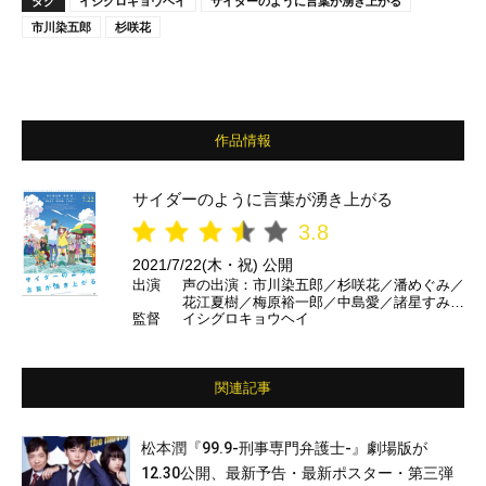
タグ
イシグロキョウヘイ
サイダーのように言葉が湧き上がる
市川染五郎
杉咲花
作品情報
サイダーのように言葉が湧き上がる
3.8
2021/7/22(木・祝) 公開
出演
声の出演：市川染五郎／杉咲花／潘めぐみ／
花江夏樹／梅原裕一郎／中島愛／諸星すみれ
監督
イシグロキョウヘイ
／神谷浩史／坂本真綾／山寺宏一／井上喜久
子 ほか
関連記事
松本潤『99.9-刑事専門弁護士-』劇場版が
12.30公開、最新予告・最新ポスター・第三弾