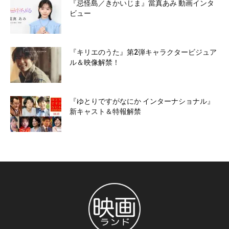
『忌怪島／きかいじま』當真あみ 動画インタ
ビュー
『キリエのうた』第2弾キャラクタービジュア
ル＆映像解禁！
『ゆとりですがなにか インターナショナル』
新キャスト＆特報解禁