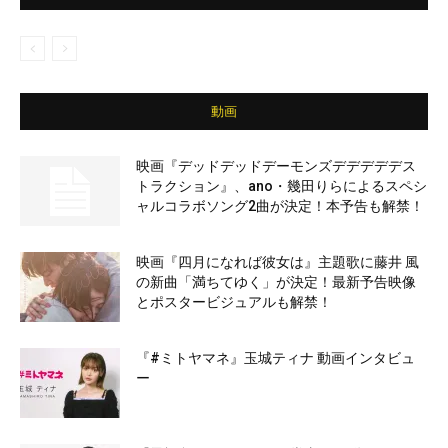
動画
映画『デッドデッドデーモンズデデデデデス
トラクション』、ano・幾田りらによるスペシ
ャルコラボソング2曲が決定！本予告も解禁！
映画『四月になれば彼女は』主題歌に藤井 風
の新曲「満ちてゆく」が決定！最新予告映像
とポスタービジュアルも解禁！
『#ミトヤマネ』玉城ティナ 動画インタビュ
ー