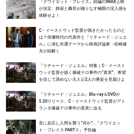
『クワイエット・プレイス』続編のIMAX上映
が決定、静寂と轟音が織りなす極限の没入感を
体験せよ！
C・イーストウッド監督が描きたかったものと
は？俳優時代の代表作と『リチャード・ジュエ
ル』に潜む共通テーマから映画評論家・松崎健
夫が紐解く
『リチャード・ジュエル』特集｜C・イースト
ウッド監督が描く爆破テロ事件の“真実”、希望
を信じて諦めない主人公2人の勇姿を見届けよ
『リチャード・ジュエル』Blu-ray＆DVDが
5.20リリース、C・イーストウッド監督がアト
ランタ爆破テロ事件の真実に迫る
音に反応し人間を襲う“何か”…『クワイエッ
ト・プレイス PARTⅡ』予告編