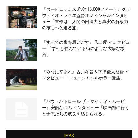
『タービュランス 絶空 16,000フィート』クラ
ウディオ・ファエ監督オフィシャルインタビ
ュー「本作は、人間の回復力と真実の解放力
の核心へと迫る旅」
『すべての夜を思いだす』見上 愛 インタビュ
ー 「ずっと住んでいる街のような大事な場
所」
『みなに幸あれ』古川琴音＆下津優太監督 イ
ンタビュー 「ニュージャンルホラー誕生」
『パウ・パトロール ザ・マイティ・ムービ
ー』安倍なつみ インタビュー「映画館に行く
と子供たちの成長を感じられる」
IMAX