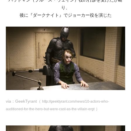
り、
後に『ダークナイト』でジョーカー役を演じた
via：GeekTyrant（
http://geektyrant.com/news/10-actors-who-
）
auditioned-for-the-hero-but-were-cast-as-the-villain-ergt