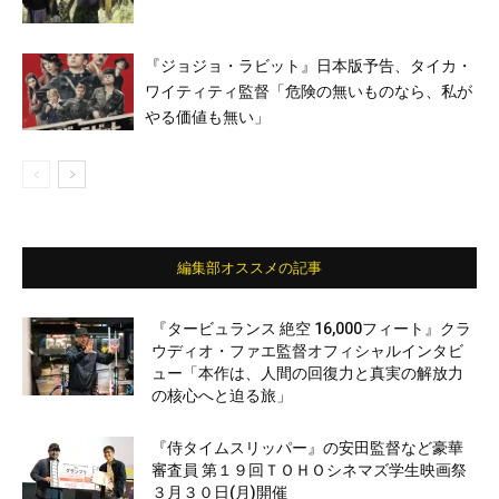
『ジョジョ・ラビット』日本版予告、タイカ・
ワイティティ監督「危険の無いものなら、私が
やる価値も無い」
編集部オススメの記事
『タービュランス 絶空 16,000フィート』クラ
ウディオ・ファエ監督オフィシャルインタビ
ュー「本作は、人間の回復力と真実の解放力
の核心へと迫る旅」
『侍タイムスリッパー』の安田監督など豪華
審査員 第１９回ＴＯＨＯシネマズ学生映画祭
３月３０日(月)開催