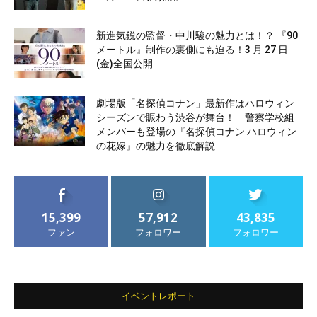
新進気鋭の監督・中川駿の魅力とは！？ 『90
メートル』制作の裏側にも迫る！3 月 27 日
(金)全国公開
劇場版「名探偵コナン」最新作はハロウィン
シーズンで賑わう渋谷が舞台！ 警察学校組
メンバーも登場の『名探偵コナン ハロウィン
の花嫁』の魅力を徹底解説
15,399
57,912
43,835
ファン
フォロワー
フォロワー
イベントレポート