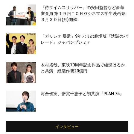
『侍タイムスリッパー』の安田監督など豪華
審査員 第１９回ＴＯＨＯシネマズ学生映画祭
３月３０日(月)開催
「ガリレオ 帰還」9年ぶりの劇場版『沈黙のパ
レード』ジャパンプレミア
木村拓哉、東映70周年記念作品で綾瀬はるか
と共演 総製作費20億円
河合優実、倍賞千恵子と初共演『PLAN 75』
インタビュー