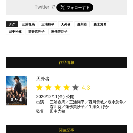
Twitter で
タグ
三浦春馬
三浦翔平
天外者
森川葵
森永悠希
田中光敏
筒井真理子
蓮佛美沙子
作品情報
天外者
4.3
2020/12/11(金) 公開
出演
三浦春馬／三浦翔平／西川貴教／森永悠希／
森川葵／蓮佛美沙子／生瀬久 ほか
監督
田中光敏
関連記事