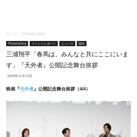
トップ
PhotoGallery
PhotoGallery
イベントレポート
ニュース
国内
三浦翔平「春馬は、みんなと共にここにいま
す」『天外者』公開記念舞台挨拶
2020年12月12日
映画『
天外者
』公開記念舞台挨拶（4/4）