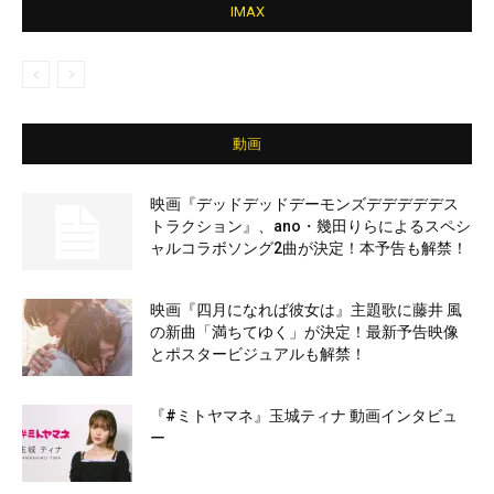
IMAX
動画
映画『デッドデッドデーモンズデデデデデス
トラクション』、ano・幾田りらによるスペシ
ャルコラボソング2曲が決定！本予告も解禁！
映画『四月になれば彼女は』主題歌に藤井 風
の新曲「満ちてゆく」が決定！最新予告映像
とポスタービジュアルも解禁！
『#ミトヤマネ』玉城ティナ 動画インタビュ
ー