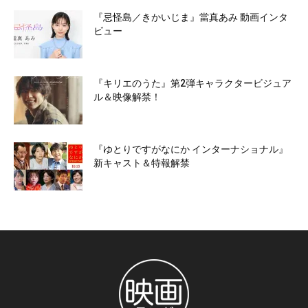
『忌怪島／きかいじま』當真あみ 動画インタ
ビュー
『キリエのうた』第2弾キャラクタービジュア
ル＆映像解禁！
『ゆとりですがなにか インターナショナル』
新キャスト＆特報解禁