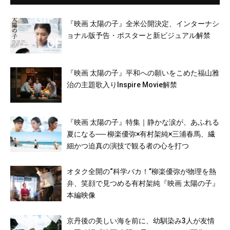
『映画 太陽の子』全米公開決定、インターナシ
ョナル版予告・ポスターと新ビジュアル解禁
『映画 太陽の子』平和への願いをこめた福山雅
治の主題歌入りInspire Movie解禁
『映画 太陽の子』特集｜静かな涙が、あふれる
夏になる── 柳楽優弥×有村架純×三浦春馬、繊
細かつ迫真の演技で観る者の心を打つ
オタク全開の“科学バカ！”柳楽優弥が物理を熱
弁、笑顔で見つめる有村架純『映画 太陽の子』
本編映像
京丹後の美しい海を前に、幼馴染み3人が友情