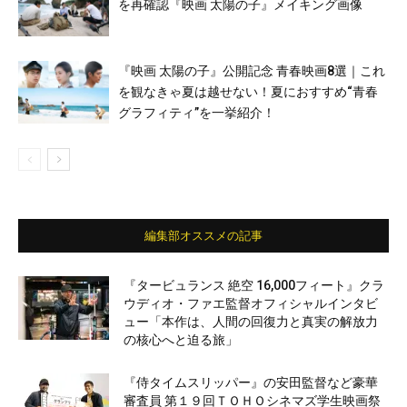
を再確認『映画 太陽の子』メイキング画像
『映画 太陽の子』公開記念 青春映画8選｜これ
を観なきゃ夏は越せない！夏におすすめ“青春
グラフィティ”を一挙紹介！
編集部オススメの記事
『タービュランス 絶空 16,000フィート』クラ
ウディオ・ファエ監督オフィシャルインタビ
ュー「本作は、人間の回復力と真実の解放力
の核心へと迫る旅」
『侍タイムスリッパー』の安田監督など豪華
審査員 第１９回ＴＯＨＯシネマズ学生映画祭