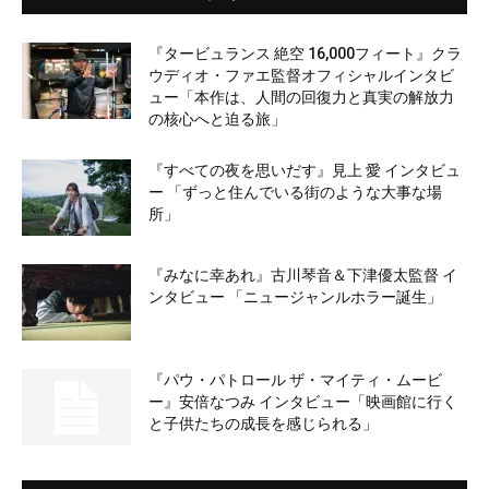
『タービュランス 絶空 16,000フィート』クラ
ウディオ・ファエ監督オフィシャルインタビ
ュー「本作は、人間の回復力と真実の解放力
の核心へと迫る旅」
『すべての夜を思いだす』見上 愛 インタビュ
ー 「ずっと住んでいる街のような大事な場
所」
『みなに幸あれ』古川琴音＆下津優太監督 イ
ンタビュー 「ニュージャンルホラー誕生」
『パウ・パトロール ザ・マイティ・ムービ
ー』安倍なつみ インタビュー「映画館に行く
と子供たちの成長を感じられる」