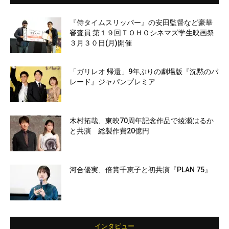
『侍タイムスリッパー』の安田監督など豪華
審査員 第１９回ＴＯＨＯシネマズ学生映画祭
３月３０日(月)開催
「ガリレオ 帰還」9年ぶりの劇場版『沈黙のパ
レード』ジャパンプレミア
木村拓哉、東映70周年記念作品で綾瀬はるか
と共演 総製作費20億円
河合優実、倍賞千恵子と初共演『PLAN 75』
インタビュー