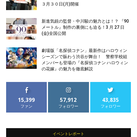
３月３０日(月)開催
新進気鋭の監督・中川駿の魅力とは！？ 『90
メートル』制作の裏側にも迫る！3 月 27 日
(金)全国公開
劇場版「名探偵コナン」最新作はハロウィン
シーズンで賑わう渋谷が舞台！ 警察学校組
メンバーも登場の『名探偵コナン ハロウィン
の花嫁』の魅力を徹底解説
15,399
57,912
43,835
ファン
フォロワー
フォロワー
イベントレポート