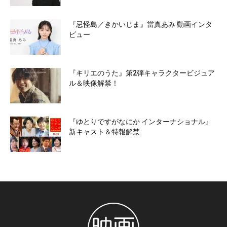
『忌怪島／きかいじま』當真あみ 動画インタ
ビュー
『キリエのうた』第2弾キャラクタービジュア
ル＆映像解禁！
『ゆとりですがなにか インターナショナル』
新キャスト＆特報解禁