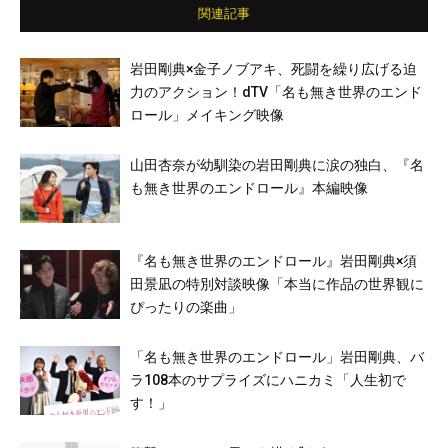
関連記事
岩田剛典×金子ノブアキ、死闘を繰り広げる迫
力のアクション！dTV「名も無き世界のエンド
ロール」メイキング映像
山田杏奈が幼馴染の岩田剛典に涙の独白、『名
も無き世界のエンドロール』本編映像
『名も無き世界のエンドロール』岩田剛典×須
田景凪の特別対談映像「本当に作品の世界観に
ぴったりの楽曲」
「名も無き世界のエンドロール」岩田剛典、バ
ラ108本のサプライズにハニカミ「人生初で
す！」