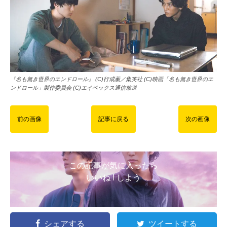
『名も無き世界のエンドロール』 (C)行成薫／集英社 (C)映画「名も無き世界のエ
ンドロール」製作委員会 (C)エイベックス通信放送
前の画像
記事に戻る
次の画像
この記事が気に入ったら
いいね ! しよう
シェアする
ツイートする