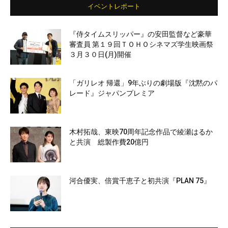
イベントレポート
『侍タイムスリッパー』の安田監督など豪華
審査員 第１９回ＴＯＨＯシネマズ学生映画祭
３月３０日(月)開催
「ガリレオ 帰還」9年ぶりの劇場版『沈黙のパ
レード』ジャパンプレミア
木村拓哉、東映70周年記念作品で綾瀬はるか
と共演 総製作費20億円
河合優実、倍賞千恵子と初共演『PLAN 75』