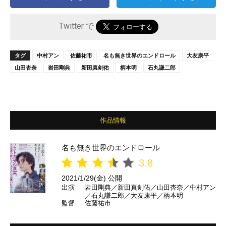
Twitter で
タグ
中村アン
佐藤祐市
名も無き世界のエンドロール
大友康平
山田杏奈
岩田剛典
新田真剣佑
柄本明
石丸謙二郎
作品情報
名も無き世界のエンドロール
3.8
2021/1/29(金) 公開
出演
岩田剛典／新田真剣佑／山田杏奈／中村アン
／石丸謙二郎／大友康平／柄本明
監督
佐藤祐市