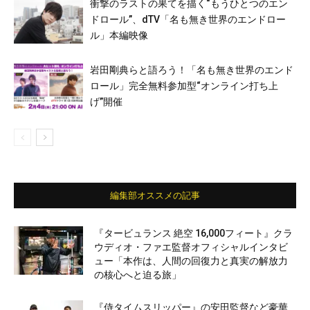
衝撃のラストの果てを描く“もうひとつのエン
ドロール”、dTV「名も無き世界のエンドロー
ル」本編映像
岩田剛典らと語ろう！「名も無き世界のエンド
ロール」完全無料参加型“オンライン打ち上
げ”開催
編集部オススメの記事
『タービュランス 絶空 16,000フィート』クラ
ウディオ・ファエ監督オフィシャルインタビ
ュー「本作は、人間の回復力と真実の解放力
の核心へと迫る旅」
『侍タイムスリッパー』の安田監督など豪華