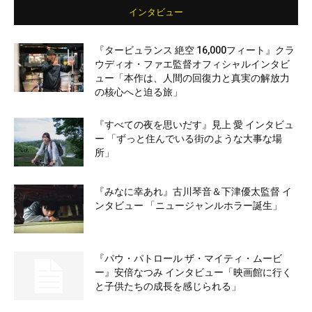
インタビュー
『タービュランス 絶空 16,000フィート』クラ
ウディオ・ファエ監督オフィシャルインタビ
ュー「本作は、人間の回復力と真実の解放力
の核心へと迫る旅」
『すべての夜を思いだす』見上 愛 インタビュ
ー 「ずっと住んでいる街のような大事な場
所」
『みなに幸あれ』古川琴音＆下津優太監督 イ
ンタビュー 「ニュージャンルホラー誕生」
『パウ・パトロール ザ・マイティ・ムービ
ー』安倍なつみ インタビュー「映画館に行く
と子供たちの成長を感じられる」