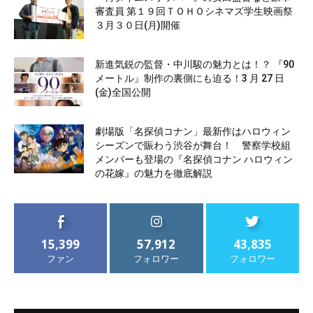
審査員 第１９回ＴＯＨＯシネマズ学生映画祭
３月３０日(月)開催
新進気鋭の監督・中川駿の魅力とは！？ 『90
メートル』制作の裏側にも迫る！3 月 27 日
(金)全国公開
劇場版「名探偵コナン」最新作はハロウィン
シーズンで賑わう渋谷が舞台！ 警察学校組
メンバーも登場の『名探偵コナン ハロウィン
の花嫁』の魅力を徹底解説
15,399
57,912
43,835
ファン
フォロワー
フォロワー