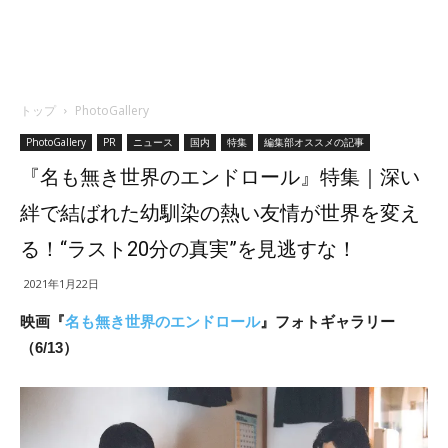
トップ
PhotoGallery
PhotoGallery
PR
ニュース
国内
特集
編集部オススメの記事
『名も無き世界のエンドロール』特集｜深い
絆で結ばれた幼馴染の熱い友情が世界を変え
る！“ラスト20分の真実”を見逃すな！
2021年1月22日
映画『
名も無き世界のエンドロール
』フォトギャラリー
（6/13）