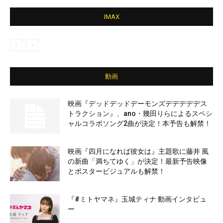
IMAX
動画
映画『デッドデッドデーモンズデデデデデス
トラクション』、ano・幾田りらによるスペシ
ャルコラボソング2曲が決定！本予告も解禁！
映画『四月になれば彼女は』主題歌に藤井 風
の新曲「満ちてゆく」が決定！最新予告映像
とポスタービジュアルも解禁！
『#ミトヤマネ』玉城ティナ 動画インタビュ
ー