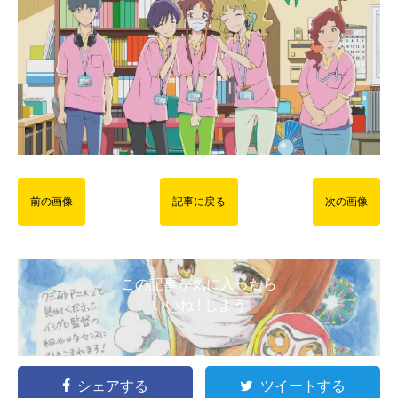
前の画像
記事に戻る
次の画像
この記事が気に入ったら
いいね ! しよう
シェアする
ツイートする