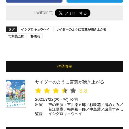
Twitter で
タグ
イシグロキョウヘイ
サイダーのように言葉が湧き上がる
市川染五郎
杉咲花
作品情報
サイダーのように言葉が湧き上がる
3.8
2021/7/22(木・祝) 公開
出演
声の出演：市川染五郎／杉咲花／潘めぐみ／
花江夏樹／梅原裕一郎／中島愛／諸星すみれ
監督
イシグロキョウヘイ
／神谷浩史／坂本真綾／山寺宏一／井上喜久
子 ほか