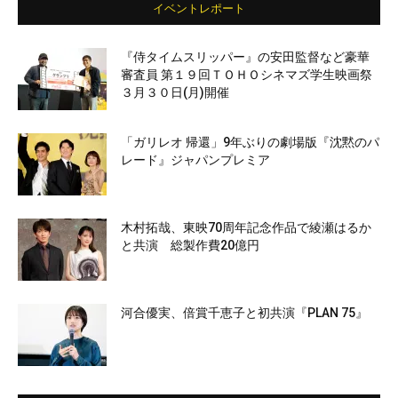
イベントレポート
『侍タイムスリッパー』の安田監督など豪華
審査員 第１９回ＴＯＨＯシネマズ学生映画祭
３月３０日(月)開催
「ガリレオ 帰還」9年ぶりの劇場版『沈黙のパ
レード』ジャパンプレミア
木村拓哉、東映70周年記念作品で綾瀬はるか
と共演 総製作費20億円
河合優実、倍賞千恵子と初共演『PLAN 75』