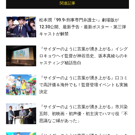
関連記事
松本潤『99.9-刑事専門弁護士-』劇場版が
12.30公開、最新予告・最新ポスター・第三弾
キャストが解禁
『サイダーのように言葉が湧き上がる』イシグ
ロキョウヘイ監督が神谷浩史、坂本真綾らのキ
ャスティング秘話告白
『サイダーのように言葉が湧き上がる』口コミ
で高評価＆海外でも！監督登壇イベントも実施
決定
『サイダーのように言葉が湧き上がる』市川染
五郎、初映画・初声優・初主演でハマり役「不
思議なご縁があった」