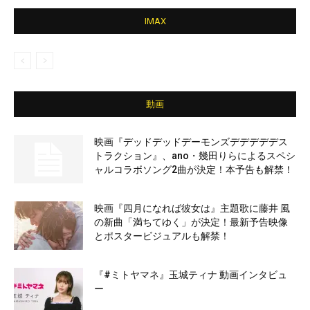
IMAX
動画
映画『デッドデッドデーモンズデデデデデス
トラクション』、ano・幾田りらによるスペシ
ャルコラボソング2曲が決定！本予告も解禁！
映画『四月になれば彼女は』主題歌に藤井 風
の新曲「満ちてゆく」が決定！最新予告映像
とポスタービジュアルも解禁！
『#ミトヤマネ』玉城ティナ 動画インタビュ
ー