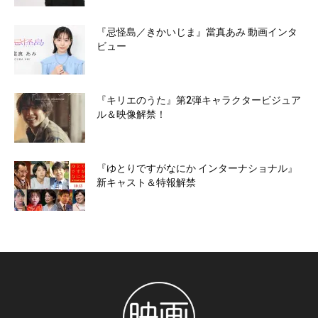
『忌怪島／きかいじま』當真あみ 動画インタ
ビュー
『キリエのうた』第2弾キャラクタービジュア
ル＆映像解禁！
『ゆとりですがなにか インターナショナル』
新キャスト＆特報解禁