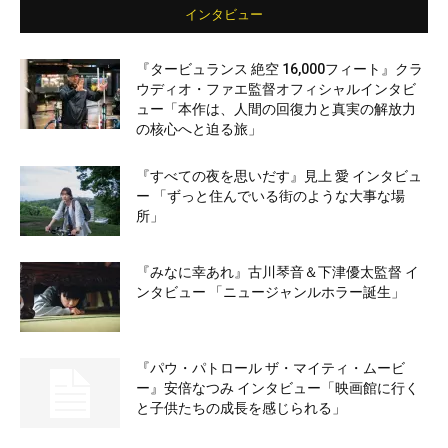
インタビュー
『タービュランス 絶空 16,000フィート』クラ
ウディオ・ファエ監督オフィシャルインタビ
ュー「本作は、人間の回復力と真実の解放力
の核心へと迫る旅」
『すべての夜を思いだす』見上 愛 インタビュ
ー 「ずっと住んでいる街のような大事な場
所」
『みなに幸あれ』古川琴音＆下津優太監督 イ
ンタビュー 「ニュージャンルホラー誕生」
『パウ・パトロール ザ・マイティ・ムービ
ー』安倍なつみ インタビュー「映画館に行く
と子供たちの成長を感じられる」