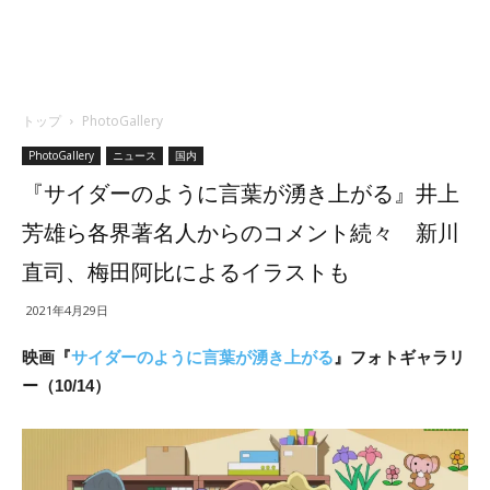
トップ
PhotoGallery
PhotoGallery
ニュース
国内
『サイダーのように言葉が湧き上がる』井上
芳雄ら各界著名人からのコメント続々 新川
直司、梅田阿比によるイラストも
2021年4月29日
映画『
サイダーのように言葉が湧き上がる
』フォトギャラリ
ー（10/14）