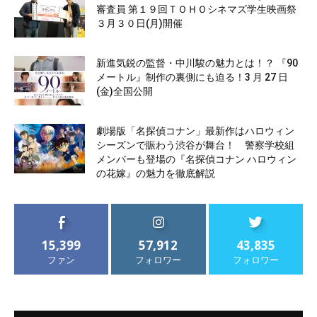
審査員 第１９回ＴＯＨＯシネマズ学生映画祭
３月３０日(月)開催
新進気鋭の監督・中川駿の魅力とは！？ 『90
メートル』制作の裏側にも迫る！3 月 27 日
(金)全国公開
劇場版「名探偵コナン」最新作はハロウィン
シーズンで賑わう渋谷が舞台！ 警察学校組
メンバーも登場の『名探偵コナン ハロウィン
の花嫁』の魅力を徹底解説
15,399
57,912
43,835
ファン
フォロワー
フォロワー