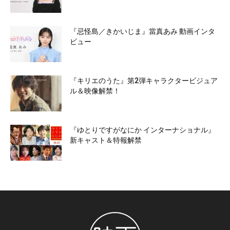
『忌怪島／きかいじま』當真あみ 動画インタ
ビュー
『キリエのうた』第2弾キャラクタービジュア
ル＆映像解禁！
『ゆとりですがなにか インターナショナル』
新キャスト＆特報解禁