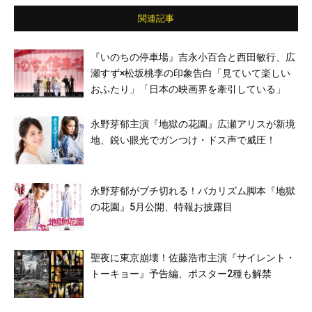
関連記事
『いのちの停車場』吉永小百合と西田敏行、広
瀬すず×松坂桃李の印象告白「見ていて楽しい
おふたり」「日本の映画界を牽引している」
永野芽郁主演『地獄の花園』広瀬アリスが新境
地、鋭い眼光でガンつけ・ドス声で威圧！
永野芽郁がブチ切れる！バカリズム脚本『地獄
の花園』5月公開、特報お披露目
聖夜に東京崩壊！佐藤浩市主演『サイレント・
トーキョー』予告編、ポスター2種も解禁