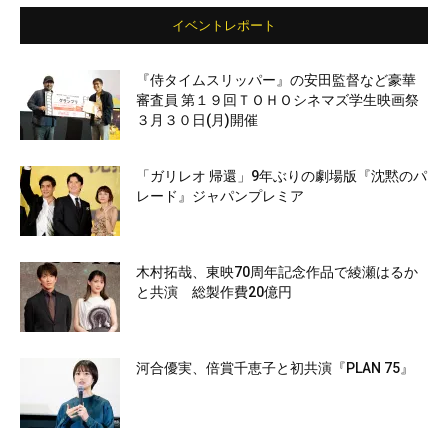
イベントレポート
『侍タイムスリッパー』の安田監督など豪華
審査員 第１９回ＴＯＨＯシネマズ学生映画祭
３月３０日(月)開催
「ガリレオ 帰還」9年ぶりの劇場版『沈黙のパ
レード』ジャパンプレミア
木村拓哉、東映70周年記念作品で綾瀬はるか
と共演 総製作費20億円
河合優実、倍賞千恵子と初共演『PLAN 75』