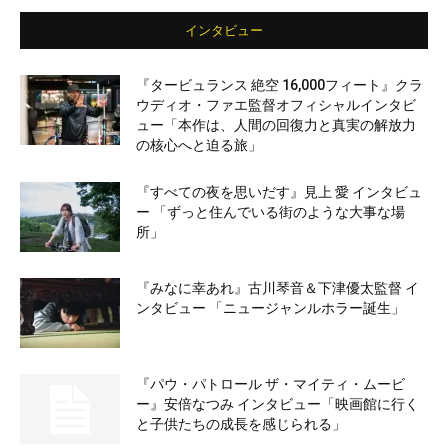
インタビュー
『タービュランス 絶空 16,000フィート』クラ
ウディオ・ファエ監督オフィシャルインタビ
ュー「本作は、人間の回復力と真実の解放力
の核心へと迫る旅」
『すべての夜を思いだす』見上 愛 インタビュ
ー 「ずっと住んでいる街のような大事な場
所」
『みなに幸あれ』古川琴音＆下津優太監督 イ
ンタビュー 「ニュージャンルホラー誕生」
『パウ・パトロール ザ・マイティ・ムービ
ー』安倍なつみ インタビュー「映画館に行く
と子供たちの成長を感じられる」