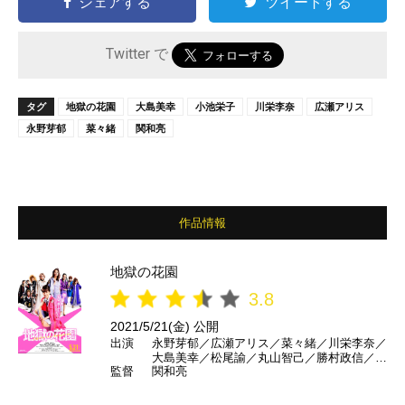
シェアする
ツイートする
Twitter で
タグ
地獄の花園
大島美幸
小池栄子
川栄李奈
広瀬アリス
永野芽郁
菜々緒
関和亮
作品情報
地獄の花園
3.8
2021/5/21(金) 公開
出演
永野芽郁／広瀬アリス／菜々緒／川栄李奈／
大島美幸／松尾諭／丸山智己／勝村政信／遠
監督
関和亮
藤憲一／小池栄子