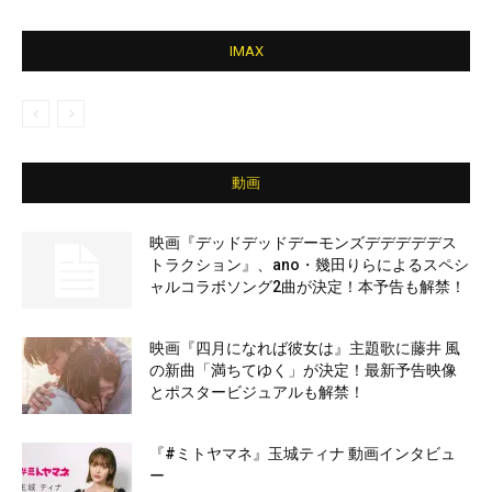
IMAX
動画
映画『デッドデッドデーモンズデデデデデス
トラクション』、ano・幾田りらによるスペシ
ャルコラボソング2曲が決定！本予告も解禁！
映画『四月になれば彼女は』主題歌に藤井 風
の新曲「満ちてゆく」が決定！最新予告映像
とポスタービジュアルも解禁！
『#ミトヤマネ』玉城ティナ 動画インタビュ
ー