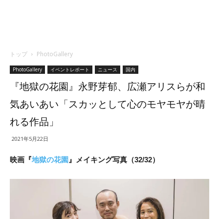
トップ
PhotoGallery
PhotoGallery
イベントレポート
ニュース
国内
『地獄の花園』永野芽郁、広瀬アリスらが和
気あいあい「スカッとして心のモヤモヤが晴
れる作品」
2021年5月22日
映画『
地獄の花園
』メイキング写真（32/32）