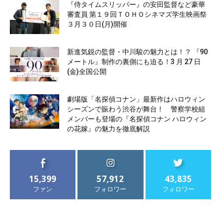
『侍タイムスリッパー』の安田監督など豪華
審査員 第１９回ＴＯＨＯシネマズ学生映画祭
３月３０日(月)開催
新進気鋭の監督・中川駿の魅力とは！？ 『90
メートル』制作の裏側にも迫る！3 月 27 日
(金)全国公開
劇場版「名探偵コナン」最新作はハロウィン
シーズンで賑わう渋谷が舞台！ 警察学校組
メンバーも登場の『名探偵コナン ハロウィン
の花嫁』の魅力を徹底解説
15,399
57,912
43,835
ファン
フォロワー
フォロワー