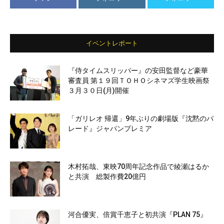
イベントレポート
『侍タイムスリッパー』の安田監督など豪華
審査員 第１９回ＴＯＨＯシネマズ学生映画祭
３月３０日(月)開催
「ガリレオ 帰還」9年ぶりの劇場版『沈黙のパ
レード』ジャパンプレミア
木村拓哉、東映70周年記念作品で綾瀬はるか
と共演 総製作費20億円
河合優実、倍賞千恵子と初共演『PLAN 75』