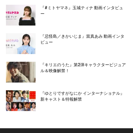
『#ミトヤマネ』玉城ティナ 動画インタビュ
ー
『忌怪島／きかいじま』當真あみ 動画インタ
ビュー
『キリエのうた』第2弾キャラクタービジュア
ル＆映像解禁！
『ゆとりですがなにか インターナショナル』
新キャスト＆特報解禁