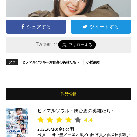
シェアする
ツイートする
Twitter で
タグ
ヒノマルソウル～舞台裏の英雄たち～
小坂菜緒
作品情報
ヒノマルソウル～舞台裏の英雄たち～
4.4
2021/6/18(金) 公開
出演
田中圭／土屋太鳳／山田裕貴／眞栄田郷敦／