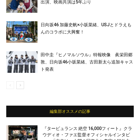
出演、映画共演は5年ぶり
日向坂46 加藤史帆×小坂菜緒、USJとドラえも
んのコラボに大興奮！
田中圭『ヒノマルソウル』特報映像 眞栄田郷
敦、日向坂46小坂菜緒、古田新太ら追加キャス
ト発表
編集部オススメの記事
『タービュランス 絶空 16,000フィート』クラ
ウディオ・ファエ監督オフィシャルインタビ