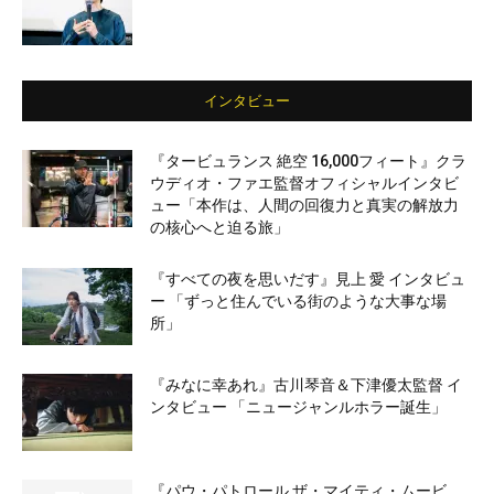
インタビュー
『タービュランス 絶空 16,000フィート』クラ
ウディオ・ファエ監督オフィシャルインタビ
ュー「本作は、人間の回復力と真実の解放力
の核心へと迫る旅」
『すべての夜を思いだす』見上 愛 インタビュ
ー 「ずっと住んでいる街のような大事な場
所」
『みなに幸あれ』古川琴音＆下津優太監督 イ
ンタビュー 「ニュージャンルホラー誕生」
『パウ・パトロール ザ・マイティ・ムービ