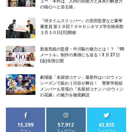
ュー「本作は、人間の回復力と真実の解放力
の核心へと迫る旅」
『侍タイムスリッパー』の安田監督など豪華
審査員 第１９回ＴＯＨＯシネマズ学生映画祭
３月３０日(月)開催
新進気鋭の監督・中川駿の魅力とは！？ 『90
メートル』制作の裏側にも迫る！3 月 27 日
(金)全国公開
劇場版「名探偵コナン」最新作はハロウィン
シーズンで賑わう渋谷が舞台！ 警察学校組
メンバーも登場の『名探偵コナン ハロウィン
の花嫁』の魅力を徹底解説
15,399
57,912
43,835
ファン
フォロワー
フォロワー