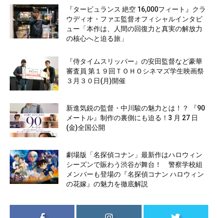
『タービュランス 絶空 16,000フィート』クラ
ウディオ・ファエ監督オフィシャルインタビ
ュー「本作は、人間の回復力と真実の解放力
の核心へと迫る旅」
『侍タイムスリッパー』の安田監督など豪華
審査員 第１９回ＴＯＨＯシネマズ学生映画祭
３月３０日(月)開催
新進気鋭の監督・中川駿の魅力とは！？ 『90
メートル』制作の裏側にも迫る！3 月 27 日
(金)全国公開
劇場版「名探偵コナン」最新作はハロウィン
シーズンで賑わう渋谷が舞台！ 警察学校組
メンバーも登場の『名探偵コナン ハロウィン
の花嫁』の魅力を徹底解説