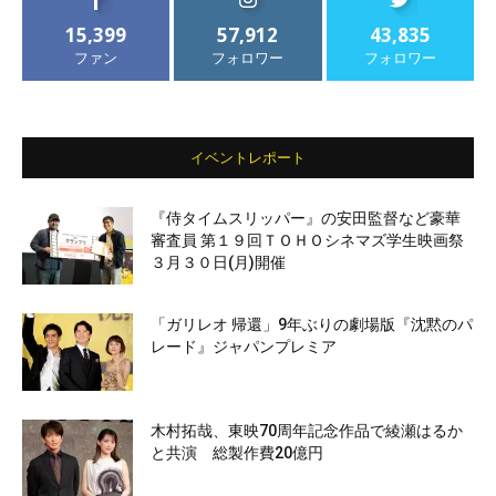
15,399
57,912
43,835
ファン
フォロワー
フォロワー
イベントレポート
『侍タイムスリッパー』の安田監督など豪華
審査員 第１９回ＴＯＨＯシネマズ学生映画祭
３月３０日(月)開催
「ガリレオ 帰還」9年ぶりの劇場版『沈黙のパ
レード』ジャパンプレミア
木村拓哉、東映70周年記念作品で綾瀬はるか
と共演 総製作費20億円