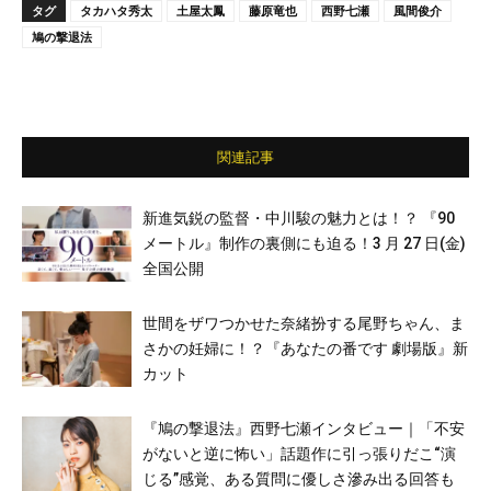
タグ
タカハタ秀太
土屋太鳳
藤原竜也
西野七瀬
風間俊介
鳩の撃退法
関連記事
新進気鋭の監督・中川駿の魅力とは！？ 『90
メートル』制作の裏側にも迫る！3 月 27 日(金)
全国公開
世間をザワつかせた奈緒扮する尾野ちゃん、ま
さかの妊婦に！？『あなたの番です 劇場版』新
カット
『鳩の撃退法』西野七瀬インタビュー｜「不安
がないと逆に怖い」話題作に引っ張りだこ“演
じる”感覚、ある質問に優しさ滲み出る回答も