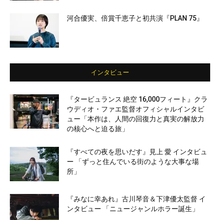
河合優実、倍賞千恵子と初共演『PLAN 75』
インタビュー
『タービュランス 絶空 16,000フィート』クラ
ウディオ・ファエ監督オフィシャルインタビ
ュー「本作は、人間の回復力と真実の解放力
の核心へと迫る旅」
『すべての夜を思いだす』見上 愛 インタビュ
ー 「ずっと住んでいる街のような大事な場
所」
『みなに幸あれ』古川琴音＆下津優太監督 イ
ンタビュー 「ニュージャンルホラー誕生」