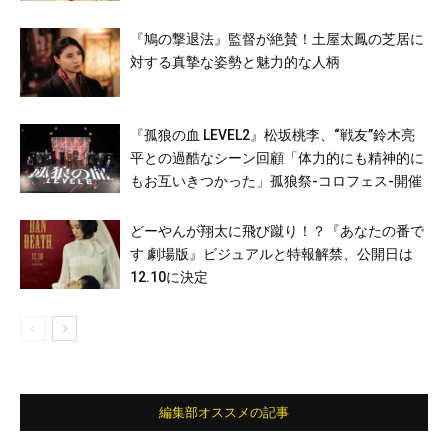
『鳩の撃退法』監督が絶賛！土屋太鳳の芝居に
対する真摯な姿勢と魅力的な人柄
『孤狼の血 LEVEL2』松坂桃李、“戦友”鈴木亮
平との過酷なシーン回顧「体力的にも精神的に
もお互いきつかった」孤狼祭-コロフェス-開催
どーやんが翔太に飛び蹴り！？『あなたの番で
す 劇場版』ビジュアルと特報解禁、公開日は
12.10に決定
編集部オススメの記事