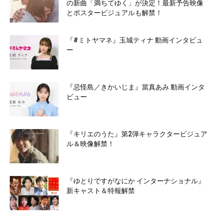
の新曲「満ちてゆく」が決定！最新予告映像
とポスタービジュアルも解禁！
『#ミトヤマネ』玉城ティナ 動画インタビュ
ー
『忌怪島／きかいじま』當真あみ 動画インタ
ビュー
『キリエのうた』第2弾キャラクタービジュア
ル＆映像解禁！
『ゆとりですがなにか インターナショナル』
新キャスト＆特報解禁