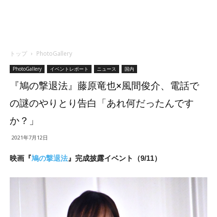
トップ
PhotoGallery
PhotoGallery
イベントレポート
ニュース
国内
『鳩の撃退法』藤原竜也×風間俊介、電話で
の謎のやりとり告白「あれ何だったんです
か？」
2021年7月12日
映画『
鳩の撃退法
』完成披露イベント（9/11）