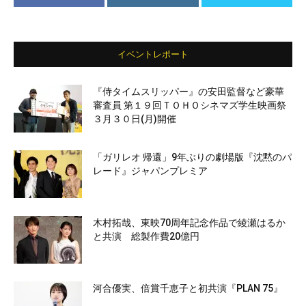
イベントレポート
『侍タイムスリッパー』の安田監督など豪華
審査員 第１９回ＴＯＨＯシネマズ学生映画祭
３月３０日(月)開催
「ガリレオ 帰還」9年ぶりの劇場版『沈黙のパ
レード』ジャパンプレミア
木村拓哉、東映70周年記念作品で綾瀬はるか
と共演 総製作費20億円
河合優実、倍賞千恵子と初共演『PLAN 75』