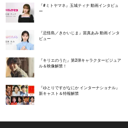
『#ミトヤマネ』玉城ティナ 動画インタビュ
ー
『忌怪島／きかいじま』當真あみ 動画インタ
ビュー
『キリエのうた』第2弾キャラクタービジュア
ル＆映像解禁！
『ゆとりですがなにか インターナショナル』
新キャスト＆特報解禁