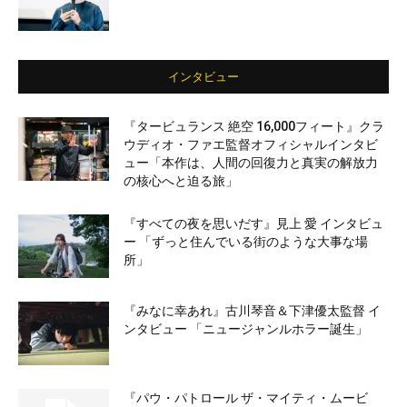
インタビュー
『タービュランス 絶空 16,000フィート』クラ
ウディオ・ファエ監督オフィシャルインタビ
ュー「本作は、人間の回復力と真実の解放力
の核心へと迫る旅」
『すべての夜を思いだす』見上 愛 インタビュ
ー 「ずっと住んでいる街のような大事な場
所」
『みなに幸あれ』古川琴音＆下津優太監督 イ
ンタビュー 「ニュージャンルホラー誕生」
『パウ・パトロール ザ・マイティ・ムービ