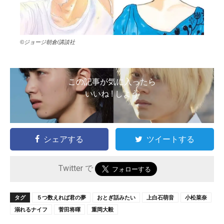
©ジョージ朝倉/講談社
この記事が気に入ったら
いいね ! しよう
シェアする
ツイートする
Twitter で
タグ
５つ数えれば君の夢
おとぎ話みたい
上白石萌音
小松菜奈
溺れるナイフ
菅田将暉
重岡大毅