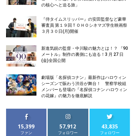
の核心へと迫る旅」
『侍タイムスリッパー』の安田監督など豪華
審査員 第１９回ＴＯＨＯシネマズ学生映画祭
３月３０日(月)開催
新進気鋭の監督・中川駿の魅力とは！？ 『90
メートル』制作の裏側にも迫る！3 月 27 日
(金)全国公開
劇場版「名探偵コナン」最新作はハロウィン
シーズンで賑わう渋谷が舞台！ 警察学校組
メンバーも登場の『名探偵コナン ハロウィン
の花嫁』の魅力を徹底解説
15,399
57,912
43,835
ファン
フォロワー
フォロワー