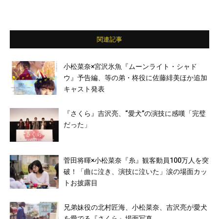
関連記事
小松菜奈×宮沢氷魚『ムーンライト・シャド
ウ』予告編、等の弟・柊役に佐藤緋美ほか追加
キャスト発表
『さくら』吉沢亮、“愛⽝”の演技に感嘆「完璧
だった」
菅田将暉×小松菜奈『糸』観客動員100万人を突
破！「曲に泣き、演技に泣いた」涙の場面カッ
トお披露目
兄弟妹役の北村匠海、小松菜奈、吉沢亮が愛犬
を愛でる『さくら』場面写真