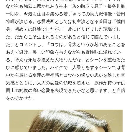
ながらも強烈に惹かれあう神主一族の跡取り息子・長谷川航
一朗を、今最も注目を集める若手きっての実力派俳優・菅田
将暉が演じる。恋愛映画としては初主演となる菅田は「僕自
身、初めての経験でしたが、非常にピリピリした現場でし
た。だからこそ生まれるものがあると信じて臨んでいまし
た」とコメントし、「コウは、骨太というか芯のあることを
あえて避け、美しい印象を与えながらも野性味に溢れてい
る、そんな矛盾を抱えた人物なんだな、とシーンを重ねるた
びに感じていました。バイクで二人乗りをするシーンでは背
中から感じる夏芽の幸福感とコウへの切ない思いを映した空
気感とともに、大人の恋愛の領域を超えた、原作が持つ子供
同士の純度の高い恋愛を表現できたかなと思います」と自信
をのぞかせた。