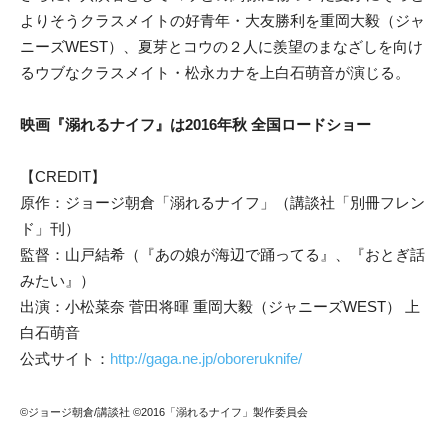
よりそうクラスメイトの好青年・大友勝利を重岡大毅（ジャ
ニーズWEST）、夏芽とコウの２人に羨望のまなざしを向け
るウブなクラスメイト・松永カナを上白石萌音が演じる。
映画『溺れるナイフ』は2016年秋 全国ロードショー
【CREDIT】
原作：ジョージ朝倉「溺れるナイフ」（講談社「別冊フレン
ド」刊）
監督：山戸結希（『あの娘が海辺で踊ってる』、『おとぎ話
みたい』）
出演：小松菜奈 菅田将暉 重岡大毅（ジャニーズWEST） 上
白石萌音
公式サイト：
http://gaga.ne.jp/oboreruknife/
©ジョージ朝倉/講談社 ©2016「溺れるナイフ」製作委員会