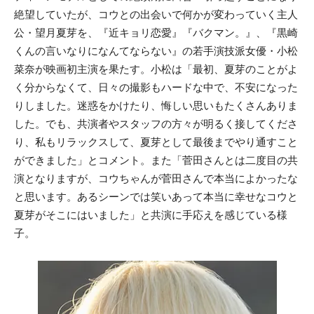
絶望していたが、コウとの出会いで何かが変わっていく主人
公・望月夏芽を、『近キョリ恋愛』『バクマン。』、『黒崎
くんの言いなりになんてならない』の若手演技派女優・小松
菜奈が映画初主演を果たす。小松は「最初、夏芽のことがよ
く分からなくて、日々の撮影もハードな中で、不安になった
りしました。迷惑をかけたり、悔しい思いもたくさんありま
した。でも、共演者やスタッフの方々が明るく接してくださ
り、私もリラックスして、夏芽として最後までやり通すこと
ができました」とコメント。また「菅田さんとは二度目の共
演となりますが、コウちゃんが菅田さんで本当によかったな
と思います。あるシーンでは笑いあって本当に幸せなコウと
夏芽がそこにはいました」と共演に手応えを感じている様
子。