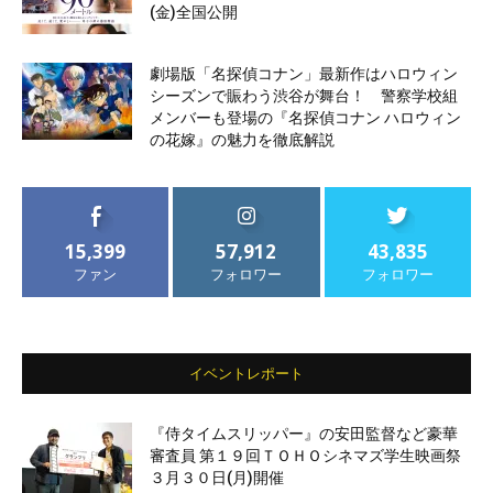
(金)全国公開
劇場版「名探偵コナン」最新作はハロウィン
シーズンで賑わう渋谷が舞台！ 警察学校組
メンバーも登場の『名探偵コナン ハロウィン
の花嫁』の魅力を徹底解説
15,399
57,912
43,835
ファン
フォロワー
フォロワー
イベントレポート
『侍タイムスリッパー』の安田監督など豪華
審査員 第１９回ＴＯＨＯシネマズ学生映画祭
３月３０日(月)開催