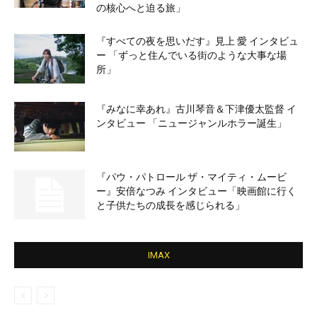
の核心へと迫る旅」
『すべての夜を思いだす』見上 愛 インタビュ
ー 「ずっと住んでいる街のような大事な場
所」
『みなに幸あれ』古川琴音＆下津優太監督 イ
ンタビュー 「ニュージャンルホラー誕生」
『パウ・パトロール ザ・マイティ・ムービ
ー』安倍なつみ インタビュー「映画館に行く
と子供たちの成長を感じられる」
IMAX