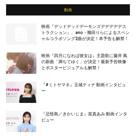
動画
映画『デッドデッドデーモンズデデデデデス
トラクション』、ano・幾田りらによるスペシ
ャルコラボソング2曲が決定！本予告も解禁！
映画『四月になれば彼女は』主題歌に藤井 風
の新曲「満ちてゆく」が決定！最新予告映像
とポスタービジュアルも解禁！
『#ミトヤマネ』玉城ティナ 動画インタビュ
ー
『忌怪島／きかいじま』當真あみ 動画インタ
ビュー