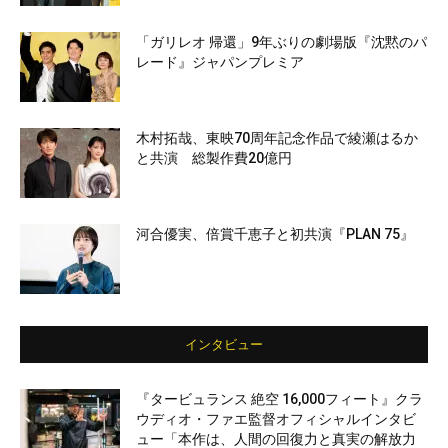
「ガリレオ 帰還」9年ぶりの劇場版『沈黙のパ
レード』ジャパンプレミア
木村拓哉、東映70周年記念作品で綾瀬はるか
と共演 総製作費20億円
河合優実、倍賞千恵子と初共演『PLAN 75』
インタビュー
『タービュランス 絶空 16,000フィート』クラ
ウディオ・ファエ監督オフィシャルインタビ
ュー「本作は、人間の回復力と真実の解放力