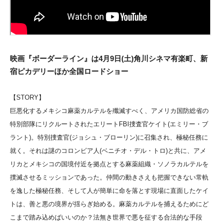
映画『ボーダーライン』は4月9日(土)角川シネマ有楽町、新
宿ピカデリーほか全国ロードショー
【STORY】
巨悪化するメキシコ麻薬カルテルを殲滅すべく、アメリカ国防総省の
特別部隊にリクルートされたエリートFBI捜査官ケイト(エミリー・ブ
ラント)。特別捜査官(ジョシュ・ブローリン)に召集され、極秘任務に
就く。それは謎のコロンビア人(ベニチオ・デル・トロ)と共に、アメ
リカとメキシコの国境付近を拠点とする麻薬組織・ソノラカルテルを
撲滅させるミッションであった。仲間の動きさえも把握できない常軌
を逸した極秘任務、そして人が簡単に命を落とす現場に直面したケイ
トは、善と悪の境界が揺らぎ始める。麻薬カルテルを捕えるためにど
こまで踏み込めばいいのか？法無き世界で悪を征する合法的な手段