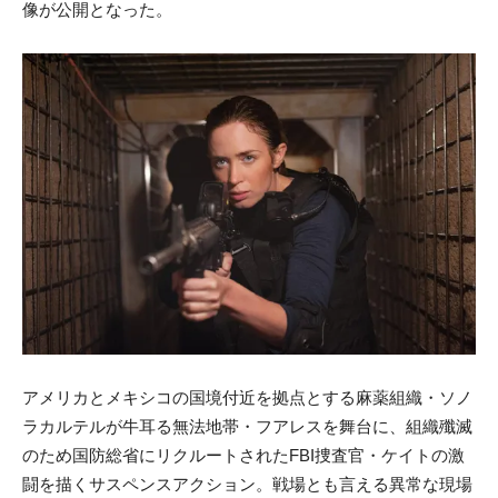
像が公開となった。
アメリカとメキシコの国境付近を拠点とする麻薬組織・ソノ
ラカルテルが牛耳る無法地帯・フアレスを舞台に、組織殲滅
のため国防総省にリクルートされたFBI捜査官・ケイトの激
闘を描くサスペンスアクション。戦場とも言える異常な現場