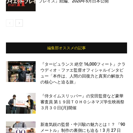
プレイス』続編、2020年5月日本公開
編集部オススメの記事
『タービュランス 絶空 16,000フィート』クラ
ウディオ・ファエ監督オフィシャルインタビ
ュー「本作は、人間の回復力と真実の解放力
の核心へと迫る旅」
『侍タイムスリッパー』の安田監督など豪華
審査員 第１９回ＴＯＨＯシネマズ学生映画祭
３月３０日(月)開催
新進気鋭の監督・中川駿の魅力とは！？ 『90
メートル』制作の裏側にも迫る！3 月 27 日