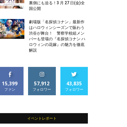
裏側にも迫る！3 月 27 日(金)全
国公開
劇場版「名探偵コナン」最新作
はハロウィンシーズンで賑わう
渋谷が舞台！ 警察学校組メン
バーも登場の『名探偵コナン ハ
ロウィンの花嫁』の魅力を徹底
解説
15,399
57,912
43,835
ファン
フォロワー
フォロワー
イベントレポート