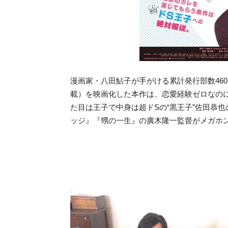
漫画家・八田鮎子が手がける累計発行部数46
載）を映画化した本作は、恋愛経験ゼロなのに
た目は王子で中身は超ドSの“黒王子”佐田恭
ッジ』『甥の一生』の廣木隆一監督がメガホ