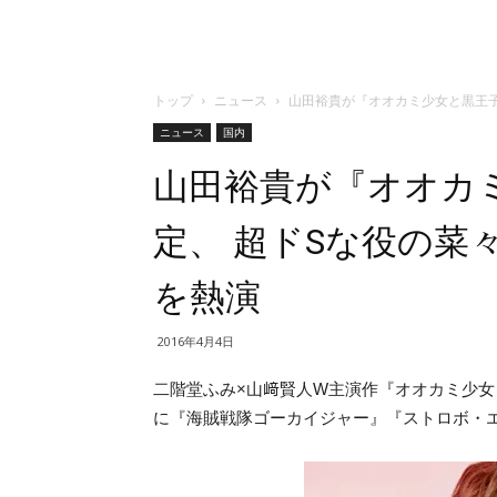
トップ
ニュース
山田裕貴が『オオカミ少女と黒王子
ニュース
国内
山田裕貴が『オオカ
定、 超ドSな役の菜
を熱演
2016年4月4日
二階堂ふみ×山﨑賢人W主演作『オオカミ少女
に『海賊戦隊ゴーカイジャー』『ストロボ・