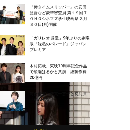
『侍タイムスリッパー』の安田
監督など豪華審査員 第１９回Ｔ
ＯＨＯシネマズ学生映画祭 ３月
３０日(月)開催
「ガリレオ 帰還」9年ぶりの劇場
版『沈黙のパレード』ジャパン
プレミア
木村拓哉、東映70周年記念作品
で綾瀬はるかと共演 総製作費
20億円
河合優実、倍賞千恵子と初共演
『PLAN 75』