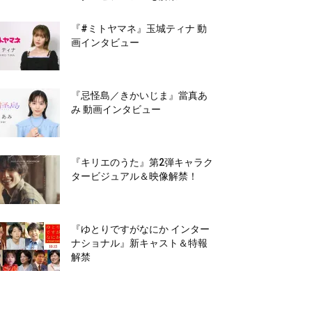
『#ミトヤマネ』玉城ティナ 動
画インタビュー
『忌怪島／きかいじま』當真あ
み 動画インタビュー
『キリエのうた』第2弾キャラク
タービジュアル＆映像解禁！
『ゆとりですがなにか インター
ナショナル』新キャスト＆特報
解禁