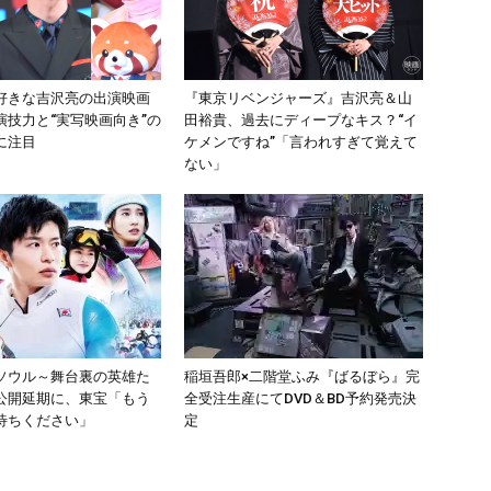
好きな吉沢亮の出演映画
『東京リベンジャーズ』吉沢亮＆山
演技力と“実写映画向き”の
田裕貴、過去にディープなキス？“イ
に注目
ケメンですね”「言われすぎて覚えて
ない」
ソウル～舞台裏の英雄た
稲垣吾郎×二階堂ふみ『ばるぼら』完
公開延期に、東宝「もう
全受注生産にてDVD＆BD予約発売決
待ちください」
定