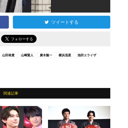
ツイートする
で
山田裕貴
山﨑賢人
廣木隆一
横浜流星
池田エライザ
関連記事