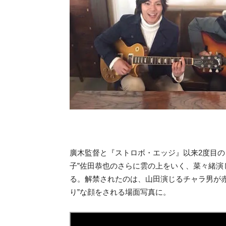
廣木監督と『ストロボ・エッジ』以来2度目の
子”佐田恭也のさらに雲の上をいく、菜々緒演
る。解禁されたのは、山田演じるチャラ男が
り”な顔をされる場面写真に。