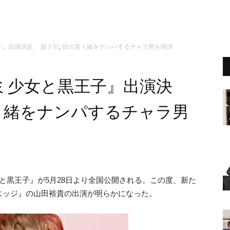
』出演決定、 超ドSな役の菜々緒をナンパするチャラ男を熱演
ミ少女と黒王子』出演決
々緒をナンパするチャラ男
と黒王子』が5月28日より全国公開される。この度、新た
エッジ』の山田裕貴の出演が明らかになった。