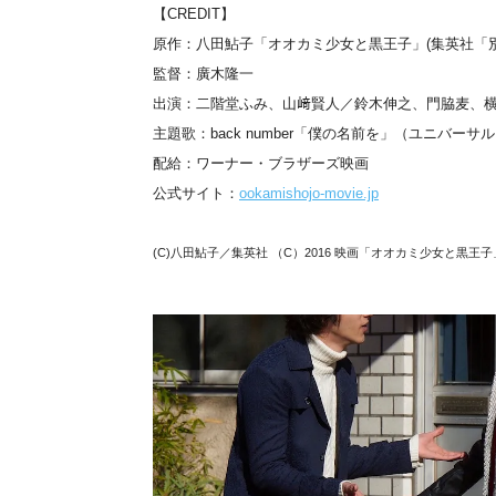
【CREDIT】
原作：八田鮎子「オオカミ少女と黒王子」(集英社「
監督：廣木隆一
出演：二階堂ふみ、山﨑賢人／鈴木伸之、門脇麦、横
主題歌：back number「僕の名前を」（ユニバーサ
配給：ワーナー・ブラザーズ映画
公式サイト：
ookamishojo-movie.jp
(C)八田鮎子／集英社 （C）2016 映画「オオカミ少女と黒王