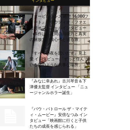
インタビュー
『タービュランス 絶空 16,000フ
ィート』クラウディオ・ファエ
監督オフィシャルインタビュー
「本作は、人間の回復力と真実
の解放力の核心へと迫る旅」
『すべての夜を思いだす』見上
愛 インタビュー 「ずっと住んで
いる街のような大事な場所」
『みなに幸あれ』古川琴音＆下
津優太監督 インタビュー 「ニュ
ージャンルホラー誕生」
『パウ・パトロール ザ・マイテ
ィ・ムービー』安倍なつみ イン
タビュー「映画館に行くと子供
たちの成長を感じられる」