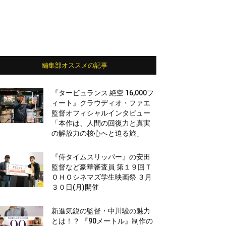
編集部オススメの記事
『タービュランス 絶空 16,000フ
ィート』クラウディオ・ファエ
監督オフィシャルインタビュー
「本作は、人間の回復力と真実
の解放力の核心へと迫る旅」
『侍タイムスリッパー』の安田
監督など豪華審査員 第１９回Ｔ
ＯＨＯシネマズ学生映画祭 ３月
３０日(月)開催
新進気鋭の監督・中川駿の魅力
とは！？ 『90メートル』制作の