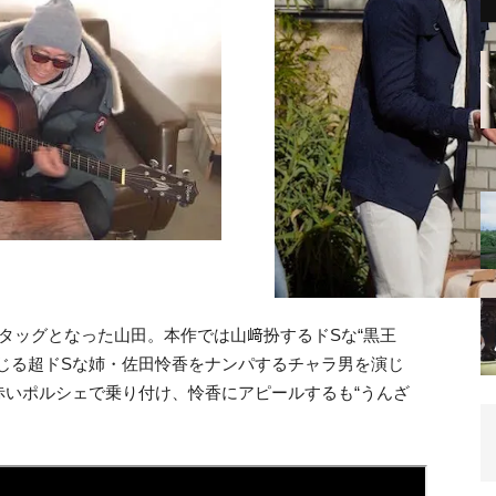
タッグとなった山田。本作では山﨑扮するドSな“黒王
じる超ドSな姉・佐田怜香をナンパするチャラ男を演じ
赤いポルシェで乗り付け、怜香にアピールするも“うんざ