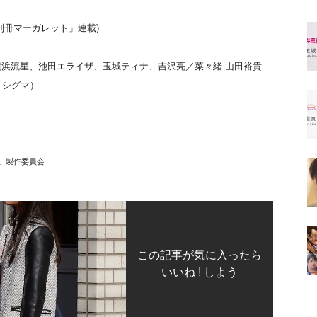
別冊マーガレット」連載)
浜流星、池田エライザ、玉城ティナ、吉沢亮／菜々緒 山田裕貴
ル シグマ）
子」製作委員会
この記事が気に入ったら
いいね ! しよう