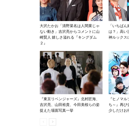
大沢たかお「清野菜名は人間業じゃ
「いちばん
ない動き」吉沢亮からコメントに山
は？」高い
崎賢人 嬉しさ溢れる『キングダム
神ルックス
２』
『東京リベンジャーズ』北村匠海、
『ヒノマル
吉沢亮、山田裕貴、今田美桜らの姿
ち～』再び
捉えた場面写真一挙
少しだけお