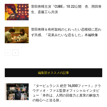
菅田将暉主演『CUBE』10.22公開 杏、岡田将
生、斎藤工ら共演
菅田将暉＆有村架純のじれったい恋模様に思わ
ず共感、『花束みたいな恋をした』本編映像
編集部オススメの記事
『タービュランス 絶空 16,000フィート』クラ
ウディオ・ファエ監督オフィシャルインタビ
ュー「本作は、人間の回復力と真実の解放力
の核心へと迫る旅」