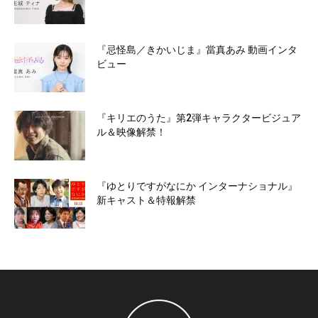
『忌怪島／きかいじま』當真あみ 動画インタ
ビュー
『キリエのうた』第2弾キャラクタービジュア
ル＆映像解禁！
『ゆとりですがなにか インターナショナル』
新キャスト＆特報解禁