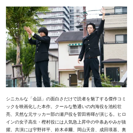
シニカルな「会話」の面白さだけで読者を魅了する傑作コミ
ックを映画化した本作。クールな塾通いの内海役を池松壮
亮、天然な元サッカー部の瀬戸役を菅田将暉が演じる。ヒロ
インの女子高生・樫村役には人気急上昇中の中条あやみが抜
擢。共演には宇野祥平、鈴木卓爾、岡山天音、成田瑛基、奥