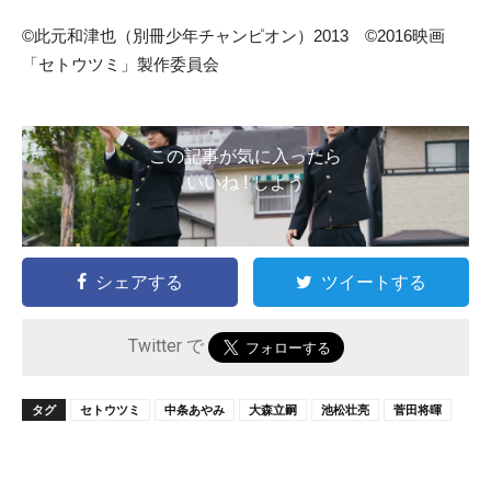
©此元和津也（別冊少年チャンピオン）2013 ©2016映画
「セトウツミ」製作委員会
この記事が気に入ったら
いいね ! しよう
シェアする
ツイートする
Twitter で
タグ
セトウツミ
中条あやみ
大森立嗣
池松壮亮
菅田将暉