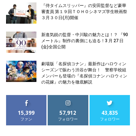
『侍タイムスリッパー』の安田監督など豪華
審査員 第１９回ＴＯＨＯシネマズ学生映画祭
３月３０日(月)開催
新進気鋭の監督・中川駿の魅力とは！？ 『90
メートル』制作の裏側にも迫る！3 月 27 日
(金)全国公開
劇場版「名探偵コナン」最新作はハロウィン
シーズンで賑わう渋谷が舞台！ 警察学校組
メンバーも登場の『名探偵コナン ハロウィン
の花嫁』の魅力を徹底解説
15,399
57,912
43,835
ファン
フォロワー
フォロワー