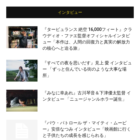
インタビュー
『タービュランス 絶空 16,000フィート』クラ
ウディオ・ファエ監督オフィシャルインタビ
ュー「本作は、人間の回復力と真実の解放力
の核心へと迫る旅」
『すべての夜を思いだす』見上 愛 インタビュ
ー 「ずっと住んでいる街のような大事な場
所」
『みなに幸あれ』古川琴音＆下津優太監督 イ
ンタビュー 「ニュージャンルホラー誕生」
『パウ・パトロール ザ・マイティ・ムービ
ー』安倍なつみ インタビュー「映画館に行く
と子供たちの成長を感じられる」