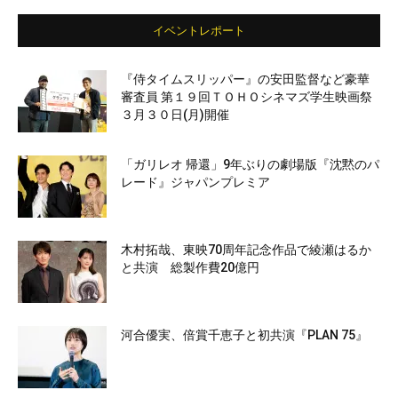
イベントレポート
『侍タイムスリッパー』の安田監督など豪華
審査員 第１９回ＴＯＨＯシネマズ学生映画祭
３月３０日(月)開催
「ガリレオ 帰還」9年ぶりの劇場版『沈黙のパ
レード』ジャパンプレミア
木村拓哉、東映70周年記念作品で綾瀬はるか
と共演 総製作費20億円
河合優実、倍賞千恵子と初共演『PLAN 75』