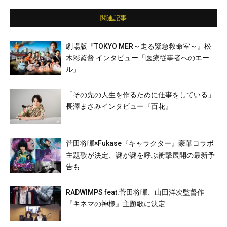
関連記事
劇場版『TOKYO MER～走る緊急救命室～』松
木彩監督 インタビュー「医療従事者へのエー
ル」
「その先の人生を作るために仕事をしている」
長澤まさみインタビュー『百花』
菅田将暉×Fukase『キャラクター』豪華コラボ
主題歌が決定、謎が謎を呼ぶ衝撃展開の最新予
告も
RADWIMPS feat.菅田将暉、山田洋次監督作
『キネマの神様』主題歌に決定