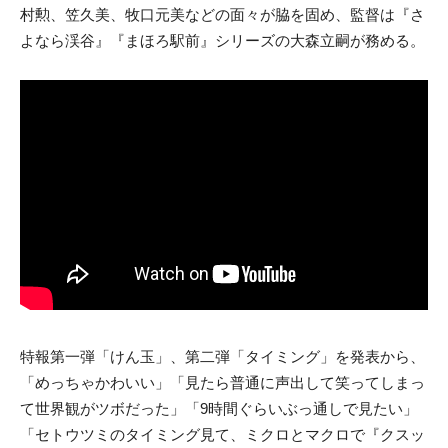
村勲、笠久美、牧口元美などの面々が脇を固め、監督は『さ
よなら渓谷』『まほろ駅前』シリーズの大森立嗣が務める。
特報第一弾「けん玉」、第二弾「タイミング」を発表から、
「めっちゃかわいい」「見たら普通に声出して笑ってしまっ
て世界観がツボだった」「9時間ぐらいぶっ通しで見たい」
「セトウツミのタイミング見て、ミクロとマクロで『クスッ