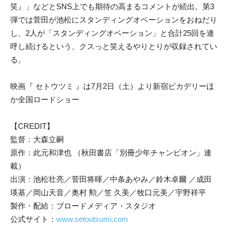
笑』」などとSNS上でも期待の高まるコメントが続出。第3
弾では菅田が池松にスタンディングオベーションをおねだり
し、2人が「スタンディングオベーション」と合計25回を連
呼し続けるという、クスっと笑えるやりとりが収録されてい
る。
映画『 セトウツミ 』は7月2日（土）より新宿ピカデリーほ
か全国ロードショー
【CREDIT】
監督：大森立嗣
原作：此元和津也 （秋田書店「別冊少年チャンピオン」連
載）
出演：池松壮亮／菅田将暉／中条あやみ／鈴木卓爾 ／成田
瑛基／岡山天音／奥村 勲／笠 久美／牧口元美／宇野祥平
製作・配給：ブロードメディア・スタジオ
公式サイト：
www.setoutsumi.com