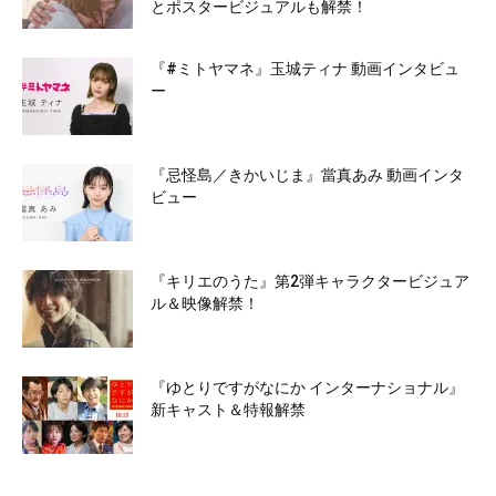
とポスタービジュアルも解禁！
『#ミトヤマネ』玉城ティナ 動画インタビュ
ー
『忌怪島／きかいじま』當真あみ 動画インタ
ビュー
『キリエのうた』第2弾キャラクタービジュア
ル＆映像解禁！
『ゆとりですがなにか インターナショナル』
新キャスト＆特報解禁