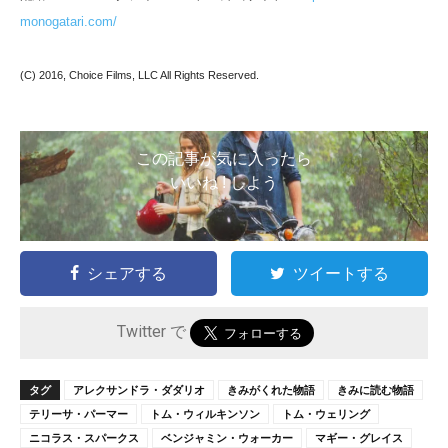
monogatari.com/
(C) 2016, Choice Films, LLC All Rights Reserved.
この記事が気に入ったら
いいね ! しよう
シェアする
ツイートする
Twitter で
タグ
アレクサンドラ・ダダリオ
きみがくれた物語
きみに読む物語
テリーサ・パーマー
トム・ウィルキンソン
トム・ウェリング
ニコラス・スパークス
ベンジャミン・ウォーカー
マギー・グレイス