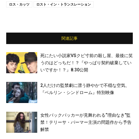
ロス・カッツ
ロスト・イン・トランスレーション
関連記事
死にたい小説家VSクビ寸前の殺し屋、最後に笑
うのはどっちだ！？『やっぱり契約破棄してい
いですか！？』8.30公開
2人だけの監禁劇に漂う静やかで不穏な空気、
『ベルリン・シンドローム』特別映像
女性バックパッカーが見舞われる“理由なき”監
禁！テリーサ・パーマー主演の問題作から予告
解禁