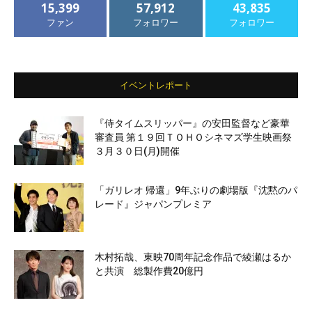
15,399
57,912
43,835
ファン
フォロワー
フォロワー
イベントレポート
『侍タイムスリッパー』の安田監督など豪華
審査員 第１９回ＴＯＨＯシネマズ学生映画祭
３月３０日(月)開催
「ガリレオ 帰還」9年ぶりの劇場版『沈黙のパ
レード』ジャパンプレミア
木村拓哉、東映70周年記念作品で綾瀬はるか
と共演 総製作費20億円