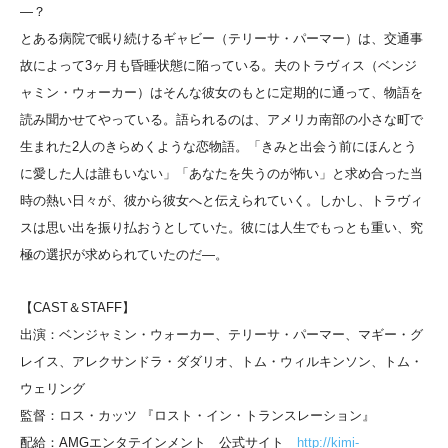
―？
とある病院で眠り続けるギャビー（テリーサ・パーマー）は、交通事
故によって3ヶ月も昏睡状態に陥っている。夫のトラヴィス（ベンジ
ャミン・ウォーカー）はそんな彼女のもとに定期的に通って、物語を
読み聞かせてやっている。語られるのは、アメリカ南部の小さな町で
生まれた2人のきらめくような恋物語。「きみと出会う前にほんとう
に愛した人は誰もいない」「あなたを失うのが怖い」と求め合った当
時の熱い日々が、彼から彼女へと伝えられていく。しかし、トラヴィ
スは思い出を振り払おうとしていた。彼には人生でもっとも重い、究
極の選択が求められていたのだ―。
【CAST＆STAFF】
出演：ベンジャミン・ウォーカー、テリーサ・パーマー、マギー・グ
レイス、アレクサンドラ・ダダリオ、トム・ウィルキンソン、トム・
ウェリング
監督：ロス・カッツ 『ロスト・イン・トランスレーション』
配給：AMGエンタテインメント 公式サイト
http://kimi-