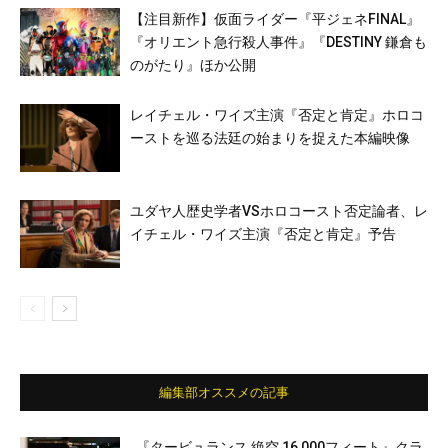
【注目新作】仮面ライダー『平ジェネFINAL』
『オリエント急行殺人事件』『DESTINY 鎌倉も
のがたり』ほか公開
レイチェル・ワイズ主演『否定と肯定』ホロコ
ーストを巡る法廷の始まりを捉えた本編映像
ユダヤ人歴史学者VSホロコースト否定論者、レ
イチェル・ワイズ主演『否定と肯定』予告
編集部オススメの記事
『タービュランス 絶空 16,000フィート』クラ