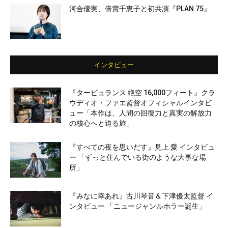
河合優実、倍賞千恵子と初共演『PLAN 75』
インタビュー
『タービュランス 絶空 16,000フィート』クラ
ウディオ・ファエ監督オフィシャルインタビ
ュー「本作は、人間の回復力と真実の解放力
の核心へと迫る旅」
『すべての夜を思いだす』見上 愛 インタビュ
ー 「ずっと住んでいる街のような大事な場
所」
『みなに幸あれ』古川琴音＆下津優太監督 イ
ンタビュー 「ニュージャンルホラー誕生」