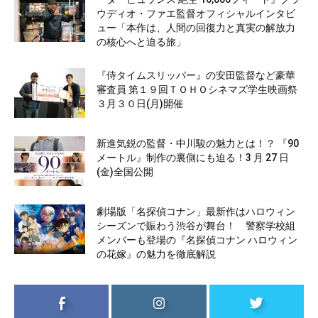
ウディオ・ファエ監督オフィシャルインタビ
ュー「本作は、人間の回復力と真実の解放力
の核心へと迫る旅」
『侍タイムスリッパー』の安田監督など豪華
審査員 第１９回ＴＯＨＯシネマズ学生映画祭
３月３０日(月)開催
新進気鋭の監督・中川駿の魅力とは！？ 『90
メートル』制作の裏側にも迫る！3 月 27 日
(金)全国公開
劇場版「名探偵コナン」最新作はハロウィン
シーズンで賑わう渋谷が舞台！ 警察学校組
メンバーも登場の『名探偵コナン ハロウィン
の花嫁』の魅力を徹底解説