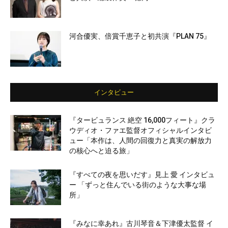
河合優実、倍賞千恵子と初共演『PLAN 75』
インタビュー
『タービュランス 絶空 16,000フィート』クラ
ウディオ・ファエ監督オフィシャルインタビ
ュー「本作は、人間の回復力と真実の解放力
の核心へと迫る旅」
『すべての夜を思いだす』見上 愛 インタビュ
ー 「ずっと住んでいる街のような大事な場
所」
『みなに幸あれ』古川琴音＆下津優太監督 イ