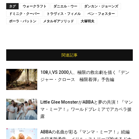
タグ
ウォークラフト
ダニエル・ウー
ダンカン・ジョーンズ
ドミニク・クーパー
トラヴィス・フィメル
ベン・フォスター
ポーラ・パットン
メタルギアソリッド
大塚明夫
関連記事
108人VS 2000人、極限の救出劇を描く『デン
ジャー・クロース 極限着弾』予告編
Little Glee MonsterがABBAと夢の共演！『マン
マ・ミーア！』ワールドプレミアでアカペラ披
露
ABBAの名曲が彩る『マンマ・ミーア！』続編
の日本版予告、メリル・ストリープ扮するドナ