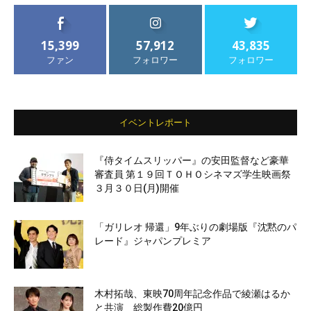
15,399
57,912
43,835
ファン
フォロワー
フォロワー
イベントレポート
『侍タイムスリッパー』の安田監督など豪華
審査員 第１９回ＴＯＨＯシネマズ学生映画祭
３月３０日(月)開催
「ガリレオ 帰還」9年ぶりの劇場版『沈黙のパ
レード』ジャパンプレミア
木村拓哉、東映70周年記念作品で綾瀬はるか
と共演 総製作費20億円