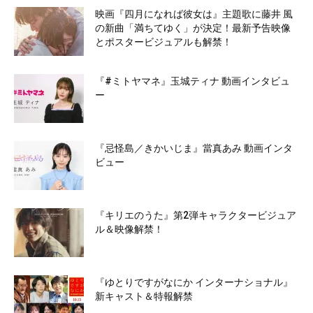
映画『四月になれば彼女は』主題歌に藤井 風
の新曲「満ちてゆく」が決定！最新予告映像
とポスタービジュアルも解禁！
『#ミトヤマネ』玉城ティナ 動画インタビュ
ー
『忌怪島／きかいじま』當真あみ 動画インタ
ビュー
『キリエのうた』第2弾キャラクタービジュア
ル＆映像解禁！
『ゆとりですがなにか インターナショナル』
新キャスト＆特報解禁