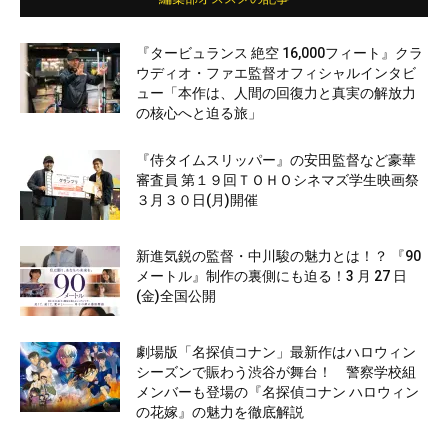
『タービュランス 絶空 16,000フィート』クラ
ウディオ・ファエ監督オフィシャルインタビ
ュー「本作は、人間の回復力と真実の解放力
の核心へと迫る旅」
『侍タイムスリッパー』の安田監督など豪華
審査員 第１９回ＴＯＨＯシネマズ学生映画祭
３月３０日(月)開催
新進気鋭の監督・中川駿の魅力とは！？ 『90
メートル』制作の裏側にも迫る！3 月 27 日
(金)全国公開
劇場版「名探偵コナン」最新作はハロウィン
シーズンで賑わう渋谷が舞台！ 警察学校組
メンバーも登場の『名探偵コナン ハロウィン
の花嫁』の魅力を徹底解説