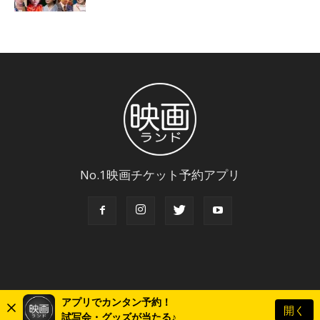
No.1映画チケット予約アプリ
アプリでカンタン予約！
開く
© Copyright 2018 Eigaland, inc. All Rights Reserved.
試写会・グッズが当たる♪