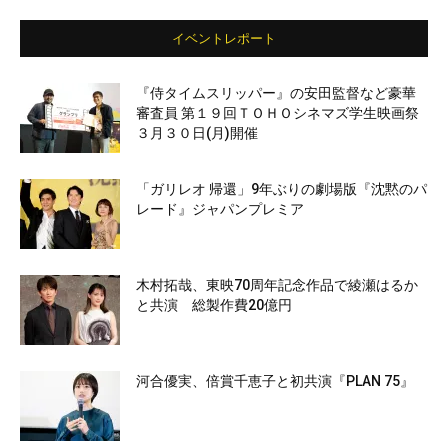
イベントレポート
『侍タイムスリッパー』の安田監督など豪華
審査員 第１９回ＴＯＨＯシネマズ学生映画祭
３月３０日(月)開催
「ガリレオ 帰還」9年ぶりの劇場版『沈黙のパ
レード』ジャパンプレミア
木村拓哉、東映70周年記念作品で綾瀬はるか
と共演 総製作費20億円
河合優実、倍賞千恵子と初共演『PLAN 75』