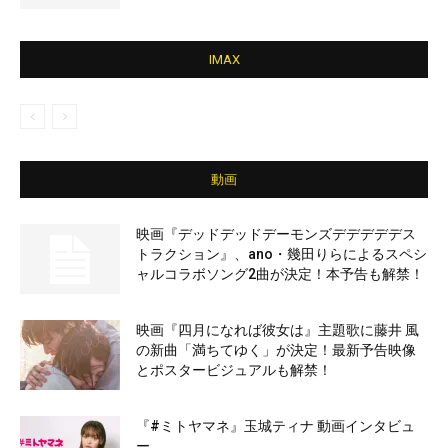
IMAX
動画
映画『デッドデッドデーモンズデデデデデス
トラクション』、ano・幾田りらによるスペシ
ャルコラボソング2曲が決定！本予告も解禁！
映画『四月になれば彼女は』主題歌に藤井 風
の新曲「満ちてゆく」が決定！最新予告映像
とポスタービジュアルも解禁！
『#ミトヤマネ』玉城ティナ 動画インタビュ
ー