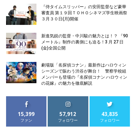
『侍タイムスリッパー』の安田監督など豪華
審査員 第１９回ＴＯＨＯシネマズ学生映画祭
３月３０日(月)開催
新進気鋭の監督・中川駿の魅力とは！？ 『90
メートル』制作の裏側にも迫る！3 月 27 日
(金)全国公開
劇場版「名探偵コナン」最新作はハロウィン
シーズンで賑わう渋谷が舞台！ 警察学校組
メンバーも登場の『名探偵コナン ハロウィン
の花嫁』の魅力を徹底解説
15,399
57,912
43,835
ファン
フォロワー
フォロワー