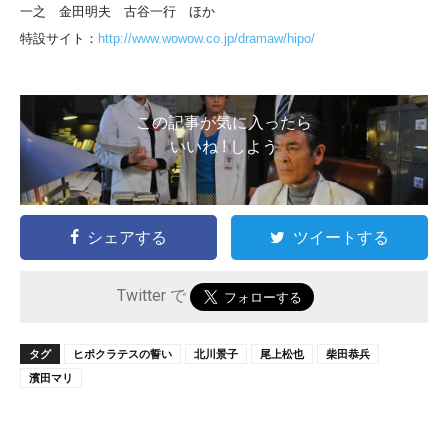
一之 金田明夫 古谷一行 ほか
特設サイト：
http://www.wowow.co.jp/dramaw/hipo/
この記事が気に入ったら
いいね ! しよう
シェアする
ツイートする
Twitter で
タグ
ヒポクラテスの誓い
北川景子
尾上松也
柴田恭兵
濱田マリ