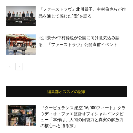
『ファーストラヴ』北川景子、中村倫也らが作
品を通じて感じた“愛”を語る
北川景子×中村倫也が公開に向け意気込み語
る、『ファーストラヴ』公開直前イベント
編集部オススメの記事
『タービュランス 絶空 16,000フィート』クラ
ウディオ・ファエ監督オフィシャルインタビ
ュー「本作は、人間の回復力と真実の解放力
の核心へと迫る旅」