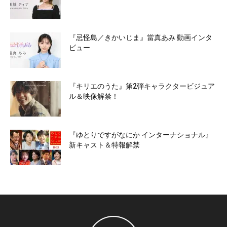
『忌怪島／きかいじま』當真あみ 動画インタ
ビュー
『キリエのうた』第2弾キャラクタービジュア
ル＆映像解禁！
『ゆとりですがなにか インターナショナル』
新キャスト＆特報解禁