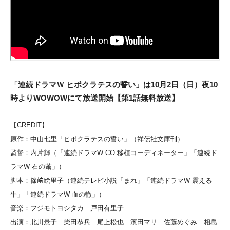
「連続ドラマＷ ヒポクラテスの誓い」は10月2日（日）夜10
時よりWOWOWにて放送開始【第1話無料放送】
【CREDIT】
原作：中山七里「ヒポクラテスの誓い」（祥伝社文庫刊）
監督：内片輝（「連続ドラマW CO 移植コーディネーター」「連続ド
ラマW 石の繭」）
脚本：篠﨑絵里子（連続テレビ小説「まれ」「連続ドラマW 震える
牛」「連続ドラマW 血の轍」）
音楽：フジモトヨシタカ 戸田有里子
出演：北川景子 柴田恭兵 尾上松也 濱田マリ 佐藤めぐみ 相島