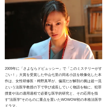
2009年に「さよならドビュッシー」で「このミステリーがす
ごい！」大賞を受賞した中山七里の同名小説を映像化した本
作は、女性研修医・栂野真琴が、偏屈だが解剖の腕は超一流
という法医学教授の下で学び成長していく物語を軸に、犯罪
捜査や法の適用過程で必要な医学的研究と、その応用を指
す“法医学”そのものに重点を置いたWOWOW初の本格法医学
ドラマ。