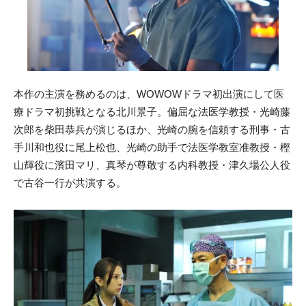
本作の主演を務めるのは、WOWOWドラマ初出演にして医
療ドラマ初挑戦となる北川景子。偏屈な法医学教授・光崎藤
次郎を柴田恭兵が演じるほか、光崎の腕を信頼する刑事・古
手川和也役に尾上松也、光崎の助手で法医学教室准教授・樫
山輝役に濱田マリ、真琴が尊敬する内科教授・津久場公人役
で古谷一行が共演する。