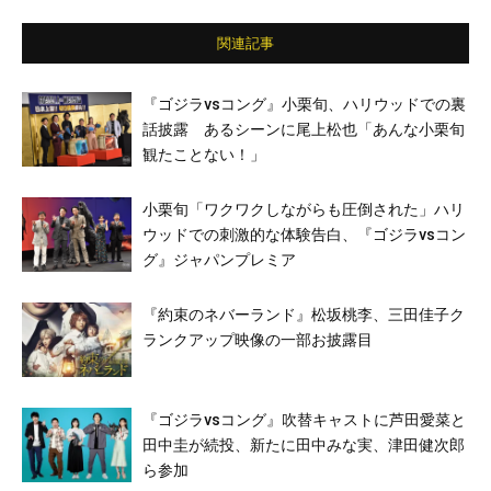
関連記事
『ゴジラvsコング』小栗旬、ハリウッドでの裏
話披露 あるシーンに尾上松也「あんな小栗旬
観たことない！」
小栗旬「ワクワクしながらも圧倒された」ハリ
ウッドでの刺激的な体験告白、『ゴジラvsコン
グ』ジャパンプレミア
『約束のネバーランド』松坂桃李、三田佳子ク
ランクアップ映像の一部お披露目
『ゴジラvsコング』吹替キャストに芦田愛菜と
田中圭が続投、新たに田中みな実、津田健次郎
ら参加