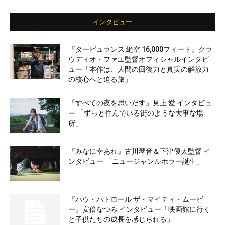
インタビュー
『タービュランス 絶空 16,000フィート』クラ
ウディオ・ファエ監督オフィシャルインタビ
ュー「本作は、人間の回復力と真実の解放力
の核心へと迫る旅」
『すべての夜を思いだす』見上 愛 インタビュ
ー 「ずっと住んでいる街のような大事な場
所」
『みなに幸あれ』古川琴音＆下津優太監督 イ
ンタビュー 「ニュージャンルホラー誕生」
『パウ・パトロール ザ・マイティ・ムービ
ー』安倍なつみ インタビュー「映画館に行く
と子供たちの成長を感じられる」