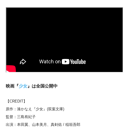
映画『
少女
』は全国公開中
【CREDIT】
原作：湊かなえ『少女』(双葉文庫)
監督：三島有紀子
出演：本田翼、山本美月、真剣佑 / 稲垣吾郎