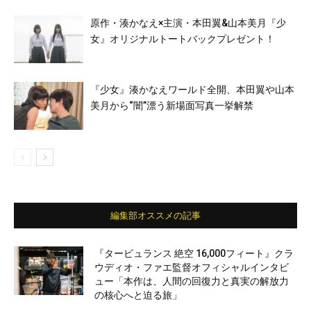
原作・湊かなえ×主演・本田翼&山本美月『少
女』オリジナルトートバックプレゼント！
『少女』湊かなえワールド全開、本田翼や山本
美月から“闇”漂う新場面写真一挙解禁
編集部オススメの記事
『タービュランス 絶空 16,000フィート』クラ
ウディオ・ファエ監督オフィシャルインタビ
ュー「本作は、人間の回復力と真実の解放力
の核心へと迫る旅」