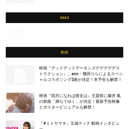
IMAX
動画
映画『デッドデッドデーモンズデデデデデス
トラクション』、ano・幾田りらによるスペシ
ャルコラボソング2曲が決定！本予告も解禁！
映画『四月になれば彼女は』主題歌に藤井 風
の新曲「満ちてゆく」が決定！最新予告映像
とポスタービジュアルも解禁！
『#ミトヤマネ』玉城ティナ 動画インタビュ
ー