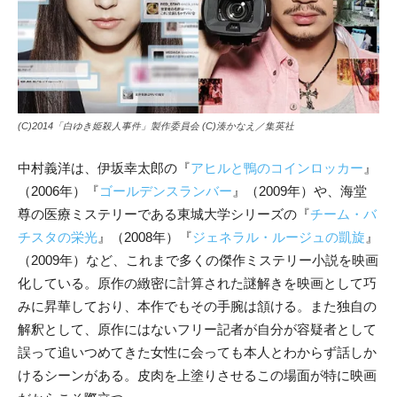
(C)2014「白ゆき姫殺人事件」製作委員会 (C)湊かなえ／集英社
中村義洋は、伊坂幸太郎の『
アヒルと鴨のコインロッカー
』
（2006年）『
ゴールデンスランバー
』（2009年）や、海堂
尊の医療ミステリーである東城大学シリーズの『
チーム・バ
チスタの栄光
』（2008年）『
ジェネラル・ルージュの凱旋
』
（2009年）など、これまで多くの傑作ミステリー小説を映画
化している。原作の緻密に計算された謎解きを映画として巧
みに昇華しており、本作でもその手腕は頷ける。また独自の
解釈として、原作にはないフリー記者が自分が容疑者として
誤って追いつめてきた女性に会っても本人とわからず話しか
けるシーンがある。皮肉を上塗りさせるこの場面が特に映画