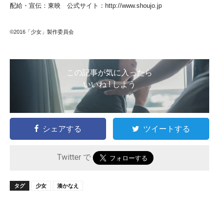
配給・宣伝：東映 公式サイト：http://www.shoujo.jp
©2016「少女」製作委員会
この記事が気に入ったら
いいね ! しよう
シェアする
ツイートする
Twitter で
タグ
少女
湊かなえ