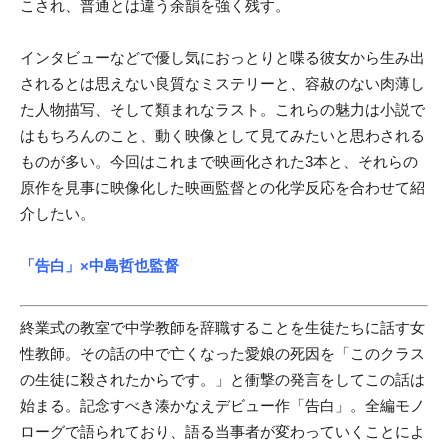
こされ、普通とは違う余韻を強く残す。
インタビューなどで優し気におっとりと喋る彼女から生み出
されるとは思えない良質なミステリーと、容赦のない肉薄し
た人物描写、そして類まれなラスト。これらの魅力は小説で
はもちろんのこと、動く映像として見てみたいと思わされる
ものが多い。今回はこれまで映画化された3本と、それらの
原作を見事に映像化した映画監督との化学反応を合わせて紹
介したい。
「告白」
×中島哲也監督
終業式の教室で中学教師を辞職することを生徒たちに話す女
性教師。その話の中で亡くなった愛娘の死因を「このクラス
の生徒に殺されたからです。」と衝撃の発言をしてこの話は
始まる。記念すべき湊かなえデビュー作「告白」。全編モノ
ローグで語られており、語る当事者が変わっていくことによ