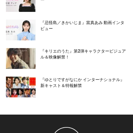
『忌怪島／きかいじま』當真あみ 動画インタ
ビュー
『キリエのうた』第2弾キャラクタービジュア
ル＆映像解禁！
『ゆとりですがなにか インターナショナル』
新キャスト＆特報解禁