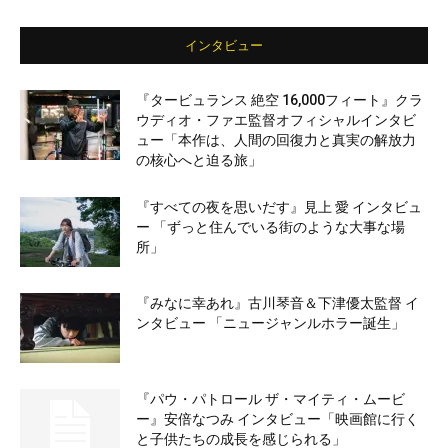
インタビュー
『タービュランス 絶空 16,000フィート』クラ
ウディオ・ファエ監督オフィシャルインタビ
ュー「本作は、人間の回復力と真実の解放力
の核心へと迫る旅」
『すべての夜を思いだす』見上 愛 インタビュ
ー 「ずっと住んでいる街のような大事な場
所」
『みなに幸あれ』古川琴音＆下津優太監督 イ
ンタビュー 「ニュージャンルホラー誕生」
『パウ・パトロール ザ・マイティ・ムービ
ー』安倍なつみ インタビュー「映画館に行く
と子供たちの成長を感じられる」