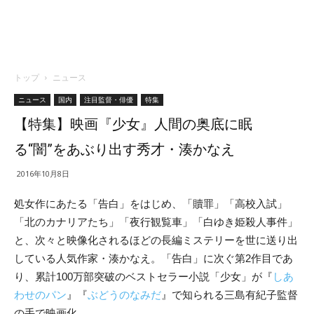
トップ
ニュース
ニュース
国内
注目監督・俳優
特集
【特集】映画『少女』人間の奥底に眠
る“闇”をあぶり出す秀才・湊かなえ
2016年10月8日
処女作にあたる「告白」をはじめ、「贖罪」「高校入試」
「北のカナリアたち」「夜行観覧車」「白ゆき姫殺人事件」
と、次々と映像化されるほどの長編ミステリーを世に送り出
している人気作家・湊かなえ。「告白」に次ぐ第2作目であ
り、累計100万部突破のベストセラー小説「少女」が『
しあ
わせのパン
』『
ぶどうのなみだ
』で知られる三島有紀子監督
の手で映画化。