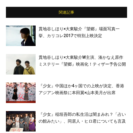
関連記事
貫地谷しほり×大東駿介『望郷』場面写真一
挙、カリコレ2017で特別上映決定
貫地谷しほり×大東駿介W主演、湊かなえ原作
ミステリー『望郷』映画化！ティザー予告公開
『少女』中国ほか4ヶ国での上映が決定、香港
アジアン映画祭に本田翼×山本美月が出席
『少女』稲垣吾郎の私生活は闇まみれ？「占い
の館みたい」、同居人・ヒロ君についても言及