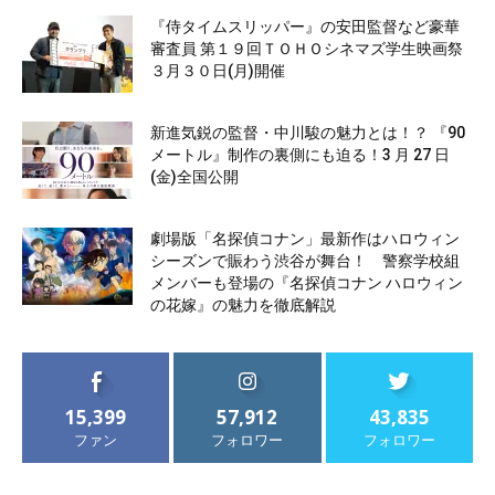
『侍タイムスリッパー』の安田監督など豪華
審査員 第１９回ＴＯＨＯシネマズ学生映画祭
３月３０日(月)開催
新進気鋭の監督・中川駿の魅力とは！？ 『90
メートル』制作の裏側にも迫る！3 月 27 日
(金)全国公開
劇場版「名探偵コナン」最新作はハロウィン
シーズンで賑わう渋谷が舞台！ 警察学校組
メンバーも登場の『名探偵コナン ハロウィン
の花嫁』の魅力を徹底解説
15,399
57,912
43,835
ファン
フォロワー
フォロワー