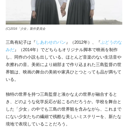
(C)2016「少女」製作委員会
三島有紀子は『
しあわせのパン
』（2012年）、『
ぶどうのな
みだ
』（2014年）でどちらもオリジナル脚本で映画を制作
し、同作の小説も出している。ほとんど音楽のない生活音や
衣擦れの音。美術により細部まで作り込まれた三島監督の世
界観は、映画の舞台の美術や家具ひとつとっても品が満ちて
いる。
独特の世界を持つ三島監督と湊かなえの世界が融合すると
き、どのような化学反応が起こるのだろうか。学校を舞台と
した「少女」の中でも三島の世界観を含みながら、これまで
にない少女たちの繊細で残酷な美しいミステリーを、新たな
境地で表現していることだろう。