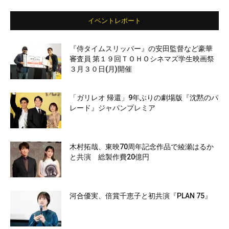
イベントレポート
『侍タイムスリッパー』の安田監督など豪華
審査員 第１９回ＴＯＨＯシネマズ学生映画祭
３月３０日(月)開催
「ガリレオ 帰還」9年ぶりの劇場版『沈黙のパ
レード』ジャパンプレミア
木村拓哉、東映70周年記念作品で綾瀬はるか
と共演 総製作費20億円
河合優実、倍賞千恵子と初共演『PLAN 75』