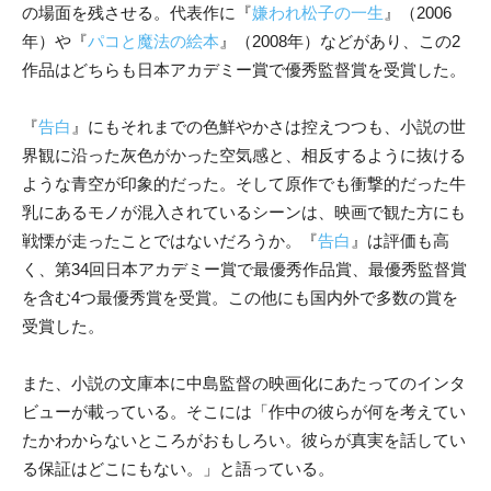
の場面を残させる。代表作に『
嫌われ松子の一生
』（2006
年）や『
パコと魔法の絵本
』（2008年）などがあり、この2
作品はどちらも日本アカデミー賞で優秀監督賞を受賞した。
『
告白
』にもそれまでの色鮮やかさは控えつつも、小説の世
界観に沿った灰色がかった空気感と、相反するように抜ける
ような青空が印象的だった。そして原作でも衝撃的だった牛
乳にあるモノが混入されているシーンは、映画で観た方にも
戦慄が走ったことではないだろうか。『
告白
』は評価も高
く、第34回日本アカデミー賞で最優秀作品賞、最優秀監督賞
を含む4つ最優秀賞を受賞。この他にも国内外で多数の賞を
受賞した。
また、小説の文庫本に中島監督の映画化にあたってのインタ
ビューが載っている。そこには「作中の彼らが何を考えてい
たかわからないところがおもしろい。彼らが真実を話してい
る保証はどこにもない。」と語っている。