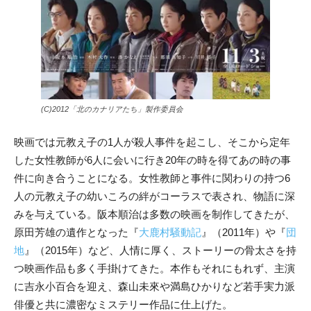
(C)2012「北のカナリアたち」製作委員会
映画では元教え子の1人が殺人事件を起こし、そこから定年
した女性教師が6人に会いに行き20年の時を得てあの時の事
件に向き合うことになる。女性教師と事件に関わりの持つ6
人の元教え子の幼いころの絆がコーラスで表され、物語に深
みを与えている。阪本順治は多数の映画を制作してきたが、
原田芳雄の遺作となった『
大鹿村騒動記
』（2011年）や『
団
地
』（2015年）など、人情に厚く、ストーリーの骨太さを持
つ映画作品も多く手掛けてきた。本作もそれにもれず、主演
に吉永小百合を迎え、森山未來や満島ひかりなど若手実力派
俳優と共に濃密なミステリー作品に仕上げた。